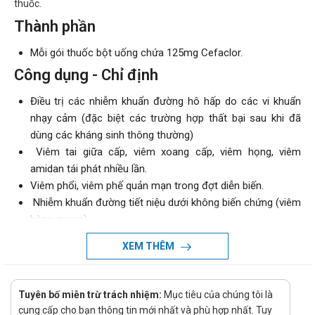
thuốc.
Thành phần
Mỗi gói thuốc bột uống chứa 125mg Cefaclor.
Công dụng - Chỉ định
Điều trị các nhiễm khuẩn đường hô hấp do các vi khuẩn
nhạy cảm (đặc biệt các trường hợp thất bại sau khi đã
dùng các kháng sinh thông thường)
Viêm tai giữa cấp, viêm xoang cấp, viêm họng, viêm
amidan tái phát nhiều lần.
Viêm phổi, viêm phế quản mạn trong đợt diễn biến.
Nhiễm khuẩn đường tiết niệu dưới không biến chứng (viêm
bàng quang).
Nhiễm khuẩn da và phần mềm do Staphylococcus aureus
XEM THÊM
nhạy cảm và Streptococcus
Cách dùng - Liều dùng
Tuyên bố miễn trừ trách nhiệm:
Mục tiêu của chúng tôi là
Người lớn:
cung cấp cho bạn thông tin mới nhất và phù hợp nhất. Tuy