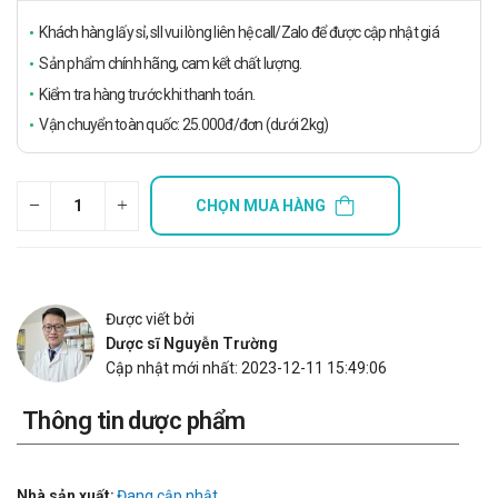
Khách hàng lấy sỉ, sll vui lòng liên hệ call/Zalo để được cập nhật giá
Sản phẩm chính hãng, cam kết chất lượng.
Kiểm tra hàng trước khi thanh toán.
Vận chuyển toàn quốc: 25.000đ/đơn (dưới 2kg)
CHỌN MUA HÀNG
Được viết bởi
Dược sĩ Nguyễn Trường
Cập nhật mới nhất: 2023-12-11 15:49:06
Thông tin dược phẩm
Nhà sản xuất:
Đang cập nhật