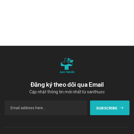
Đại tràng PV
Viên đại tràng Inberco OPC
"Cám ơn quý khách hàng đã tin dùng sản phẩm và dịch vụ tại
Sàn
thuốc
. Chúng tôi cam kết cung cấp các sản phẩm chính hãng, với
giá thành phải chăng. Chúc quý khách một ngày tràn đầy năng
lượng và vui vẻ!"
Tài liệu tham khảo:
https://drugbank.vn/
Đăng ký theo dõi qua Email
Cập nhật thông tin mới nhất từ santhuoc
SUBSCRIBE