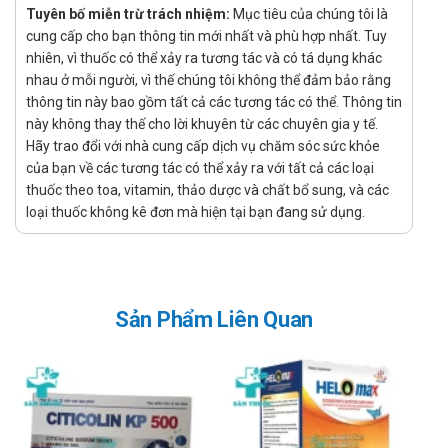
Tuyên bố miễn trừ trách nhiệm:
Mục tiêu của chúng tôi là
Dạng viên
cung cấp cho bạn thông tin mới nhất và phù hợp nhất. Tuy
Công dụng - Chỉ định của Mộc Tràng
nhiên, vì thuốc có thể xảy ra tương tác và có tá dụng khác
nhau ở mỗi người, vì thế chúng tôi không thể đảm bảo rằng
Vị Vipharco
thông tin này bao gồm tất cả các tương tác có thể. Thông tin
này không thay thế cho lời khuyên từ các chuyên gia y tế.
Công dụng:
Hãy trao đổi với nhà cung cấp dịch vụ chăm sóc sức khỏe
Hỗ trợ tăng cường tiêu hoá, giảm các triệu chứng viêm đại
của bạn về các tương tác có thể xảy ra với tất cả các loại
tràng, rối loạn tiêu hoá, hoá tiêu đau bụng, đi ngoài nhiều
thuốc theo toa, vitamin, thảo dược và chất bổ sung, và các
lần.
loại thuốc không kê đơn mà hiện tại bạn đang sử dụng.
Chỉ định:
Người bị viêm đại tràng, rối loạn tiêu hoá, khó tiêu, đua
bungj đi ngoài nhiều lần, viêm đại tràng mãn thể phân
Sản Phẩm Liên Quan
lỏng, nát.
Hướng dẫn sử dụng Mộc Tràng
Vị Vipharco
Cách dùng: