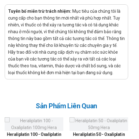
Chỉ định:
Tuyên bố miễn trừ trách nhiệm:
Mục tiêu của chúng tôi là
Được chỉ định bổ trợ cho liệu pháp ăn uống khi đáp ứng với
cung cấp cho bạn thông tin mới nhất và phù hợp nhất. Tuy
chế độ ăn và các điều trị không mang tính chất dược lý
nhiên, vì thuốc có thể xảy ra tương tác và có tá dụng khác
khác (như luyện tập, giảm cân) không hiệu quả ở người
nhau ở mỗi người, vì thế chúng tôi không thể đảm bảo rằng
thông tin này bao gồm tất cả các tương tác có thể. Thông tin
bệnh tăng cholesterol máu tiên phát (týp IIa, IIb).
này không thay thế cho lời khuyên từ các chuyên gia y tế.
Dự phòng tiên phát: Được chỉ định bổ trợ cho liệu pháp ăn
Hãy trao đổi với nhà cung cấp dịch vụ chăm sóc sức khỏe
uống để giảm nguy cơ tử vong do bệnh tim mạch ở bệnh
của bạn về các tương tác có thể xảy ra với tất cả các loại
nhân tăng cholesterol máu vừa hoặc nặng mà không có
thuốc theo toa, vitamin, thảo dược và chất bổ sung, và các
biểu hiện lâm sàng rõ rệt và có nguy cơ cao mắc bệnh tim
loại thuốc không kê đơn mà hiện tại bạn đang sử dụng.
mạch lần đầu.
Dự phòng thứ phát: Được chỉ định bổ trợ để khắc phục các
yếu tố nguy cơ ở bệnh nhân có tiền sử nhồi máu cơ tim
Sản Phẩm Liên Quan
hoặc đau thắt ngực không ổn định với lượng cholesterol
bình thường hoặc tăng nhằm giảm nguy cơ tử vong do
bệnh tim mạch.
Sau cấy ghép: Giảm tăng lipid máu ở bệnh nhân đang sử
Heraliplatin 100 - Oxaliplatin
Heraliplatin 50 - Oxaliplatin