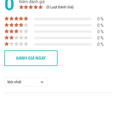
0
Điểm đánh giá
Báo ngay cho bác sĩ các phản ứng phụ gặp phải để có biện
(0 Lượt Đánh Giá)
pháp xử trí kịp thời.
0 %
Chóng mặt, nhức đầu, rối loạn giấc ngủ, mất ngủ
0 %
Rối loạn thị lực
0 %
0 %
Khó tiêu, ợ nóng, đau bụng, buồn nôn, nôn, táo bón, tiêu chảy,
0 %
đầy hơi
Ngứa, ban da, mày đay, da đầu/tóc bất thường (rụng tóc)
ĐÁNH GIÁ NGAY
Tiểu tiện bất thường (khó tiểu tiện, tiểu tiện đêm)
Rối loạn chức năng sinh dục
Đau khớp, co cứng cơ, đau cơ, yếu cơ, tăng hàm lượng
creatine kinase (CK) huyết tương
Tăng transaminase huyết thanh
Tương tác của Myavastin 20mg BPC
Tương tác có thể làm giảm hiệu quả của sản phẩm hoặc gia
tăng nguy cơ mắc các tác dụng phụ. Vì vậy, bạn cần tham