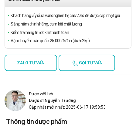
Khách hàng lấy sỉ, sll vui lòng liên hệ call/Zalo để được cập nhật giá
Sản phẩm chính hãng, cam kết chất lượng.
Kiểm tra hàng trước khi thanh toán.
Vận chuyển toàn quốc: 25.000đ/đơn (dưới 2kg)
ZALO TƯ VẤN
GỌI TƯ VẤN
Được viết bởi
Dược sĩ Nguyễn Trường
Cập nhật mới nhất: 2025-06-17 19:58:53
Thông tin dược phẩm