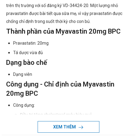
trên thị trường với số đăng ký VD-34424-20. Một lượng nhỏ
pravastatin được bài tiết qua sữa mẹ, vì vậy pravastatin được
chống chỉ định trong suốt thời kỳ cho con bú.
Thành phần của Myavastin 20mg BPC
Pravastatin: 20mg
Tá dược vừa đủ
Dạng bào chế
Dạng viên
Công dụng - Chỉ định của Myavastin
20mg BPC
Công dụng:
Điều trị tăng cholesterol máu hiệu quả.
Dự phòng tiên phát và thứ phát, giảm nguy cơ tử vong do
XEM THÊM
bệnh tim mạch.