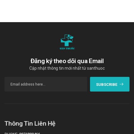
khảo ý kiến của dược sĩ, bác sĩ khi muốn dùng đồng thời với
các loại thuốc khác
Xử trí khi quên liều và quá liều
Quên liều: Dùng liều đó ngay khi nhớ ra. Không dùng liều thứ
hai để bù cho liều mà bạn có thể đã bỏ lỡ. Chỉ cần tiếp tục với
liều tiếp theo.
Quá liều: Trong trường hợp khẩn cấp, hãy gọi ngay cho Trung
Đăng ký theo dõi qua Email
tâm cấp cứu 115 hoặc đến trạm Y tế địa phương gần nhất.
Cập nhật thông tin mới nhất từ santhuoc
Bảo quản
SUBSCRIBE
Nơi thoáng mát, nhiệt độ không quá 30 độ C, tránh ánh sáng
Hạn sử dụng
36 tháng
Quy cách đóng gói
Thông Tin Liên Hệ
Hộp 03 vỉ, 10 vỉ x 10 viên