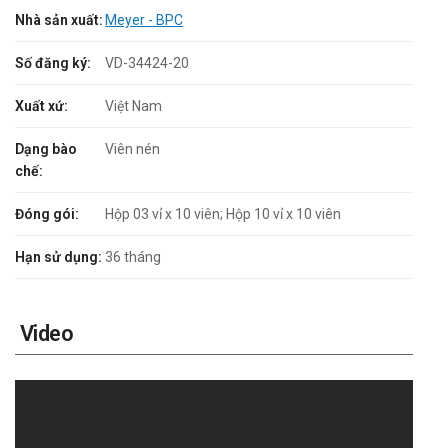
Nhà sản xuất:
Meyer - BPC
Số đăng ký:
VD-34424-20
Xuất xứ:
Việt Nam
Dạng bào
Viên nén
chế:
Đóng gói:
Hộp 03 vỉ x 10 viên; Hộp 10 vỉ x 10 viên
Hạn sử dụng:
36 tháng
Video