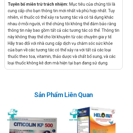
Tuyên bố miễn trừ trách nhiệm:
Mục tiêu của chúng tôi là
tình trạng tăng huyết áp, hạn chế tình trạng tăng
cung cấp cho bạn thông tin mới nhất và phù hợp nhất. Tuy
cholesterol
nhiên, vì thuốc có thể xảy ra tương tác và có tá dụng khác
Dự phòng và hỗ trợ tình trạng đột quỵ
nhau ở mỗi người, vì thế chúng tôi không thể đảm bảo rằng
thông tin này bao gồm tất cả các tương tác có thể. Thông tin
Làm chậm quá trình xơ hóa trên gan, tăng cường chức
này không thay thế cho lời khuyên từ các chuyên gia y tế.
năng gan, tăng giải độc cho gan
Hãy trao đổi với nhà cung cấp dịch vụ chăm sóc sức khỏe
Chỉ định:
của bạn về các tương tác có thể xảy ra với tất cả các loại
thuốc theo toa, vitamin, thảo dược và chất bổ sung, và các
Bệnh nhân gặp tình trạng suy giãn tĩnh mạch, thường
loại thuốc không kê đơn mà hiện tại bạn đang sử dụng.
xuyên bị tê tay chân hoặc chuột rút
Bệnh nhân đang có các nguy cơ về tim mạch và gan
Đối tượng đang có các tổn thương mô mềm, gây viêm
nhiễm, sưng đau
Sản Phẩm Liên Quan
Người bị trĩ với biểu hiện chảy máu và đau rát
Hướng dẫn sử dụng Nano Rutin Nam Hà
Cách dùng:
Được dùng để dùng để uống