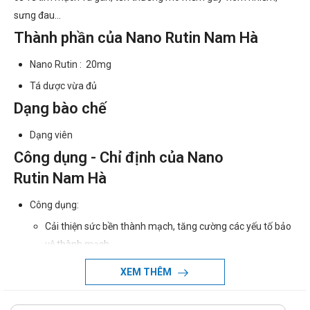
sưng đau...
Thành phần của Nano Rutin Nam Hà
Nano Rutin : 20mg
Tá dược vừa đủ
Dạng bào chế
Dạng viên
Công dụng - Chỉ định của Nano
Rutin Nam Hà
Công dụng:
Cải thiện sức bền thành mạch, tăng cường các yếu tố bảo
vệ thành mạch
Hỗ trợ làm giảm các triệu chứng viêm nhiễm, hạn chế tình
XEM THÊM
trạng giãn tĩnh mạch, đột quỵ, xuất huyết
Chống lại các gốc tự do, làm chậm quá trình oxy hóa, giảm