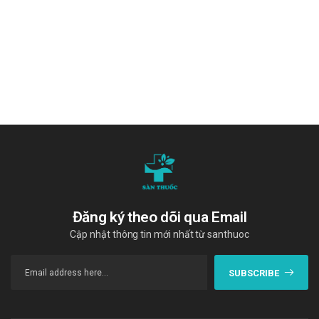
Sản phẩm tương tự
Vein Fast Nature
Barole 20mg
Rabupin 20mg
"Cám ơn quý khách hàng đã tin dùng sản phẩm và dịch vụ tại Sàn
thuốc. Chúng tôi cam kết cung cấp các sản phẩm chính hãng, với
giá thành phải chăng. Chúc quý khách một ngày tràn đầy năng
lượng và vui vẻ!"
Tài liệu tham khảo
:
https://drugbank.vn/
Đăng ký theo dõi qua Email
Cập nhật thông tin mới nhất từ santhuoc
SUBSCRIBE