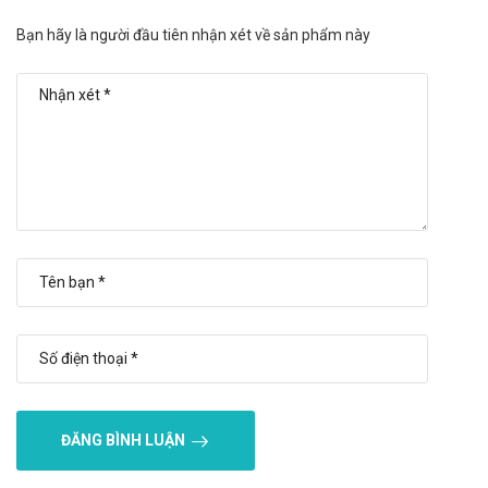
Số lần sử dụng trong ngày ít.
Bạn hãy là người đầu tiên nhận xét về sản phẩm này
Nhược điểm:
Hiệu quả nhanh hay chậm phụ thuộc vào cơ địa mỗi người.
Có thể gây ra các phản ứng quá mẫn nếu sử dụng quá liều
lượng hoặc không đúng cách
Tác dụng không mong muốn của Nano
Rutin Nam Hà
Báo ngay cho bác sĩ các phản ứng phụ gặp phải để có biện
pháp xử trí kịp thời.
Tương tác của Nano Rutin Nam Hà
Tương tác có thể làm giảm hiệu quả của sản phẩm hoặc gia
tăng nguy cơ mắc các tác dụng phụ. Vì vậy, bạn cần tham
khảo ý kiến của dược sĩ, bác sĩ khi muốn dùng đồng thời với
ĐĂNG BÌNH LUẬN
các loại thuốc khác.