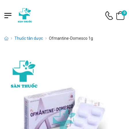
0
Thuốc tân dược
Ofmantine-Domesco 1g