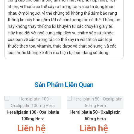
cung cấp cho bạn thông tin mới nhất và phù hợp nhất. Tuy
dụng diệt khuẩn. Sự phối hợp này không làm thay đổi
nhiên, vì thuốc có thể xảy ra tương tác và có tá dụng khác
cơ chế tác dụng của amoxicilin (ức chế tổng hợp
nhau ở mỗi người, vì thế chúng tôi không thể đảm bảo rằng
peptidoglycan màng tế bào vi khuẩn) mà còn có tác
thông tin này bao gồm tất cả các tương tác có thể. Thông tin
dụng hiệp đồng diệt khuẩn, mở rộng phổ tác dụng của
này không thay thế cho lời khuyên từ các chuyên gia y tế.
amoxicilin chống lại nhiều vi khuẩn tạo ra beta-
Hãy trao đổi với nhà cung cấp dịch vụ chăm sóc sức khỏe
lactamase để ức chế.
của bạn về các tương tác có thể xảy ra với tất cả các loại
thuốc theo toa, vitamin, thảo dược và chất bổ sung, và các
Acid clavulanic thu được từ sự lên men của
loại thuốc không kê đơn mà hiện tại bạn đang sử dụng.
Streptomyces clavuligerus, có cấu trúc beta-lactam
gần giống nhân penicilin, bản thân có tác dụng kháng
khuẩn rất yếu đồng thời có khả năng ức chế beta-
lactamase do phần lớn vi khuẩn Gram âm và
Staphylococcus sinh ra trừ Staphylococcus kháng
Sản Phẩm Liên Quan
methicilin/oxacilin.
Chỉ định:
Giảm đau hạ sốt do chích ngừa, cảm lạnh, cảm cúm,
Heraliplatin 100 - Oxaliplatin
Heraliplatin 50 - Oxaliplatin
viêm họng, viêm xoang do nhiễm khuẩn hay thời tiết,…
100mg Hera
50mg Hera
Đau đầu, đau tai, đau răng, mọc răng, nhổ răng, đau do
Liên hệ
Liên hệ
chấn thương, sau phẫu thuật cắt amidan,…