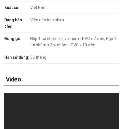
Xuất xứ:
Việt Nam
Dạng bào
Viên nén bao phim
chế:
Đóng gói:
Hộp 1 túi nhôm x 2 vỉ nhôm - PVC x 7 viên, Hộp 1
túi nhôm x 3 vỉ nhôm - PVC x 10 viên
Hạn sử dụng:
36 tháng
Video