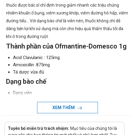
thuốc được bác sĩ chỉ định trong giảm nhanh các triệu chứng
nhiễm khuẩn ổ bụng, viêm xương khớp, viêm đường hô hấp, viêm
đường tiểu… Với dạng bào chế là viên nén, thuốc không chỉ dễ
dàng tiện lợi khi sử dụng mà còn cho hiệu quả thẩm thấu tối đa
khi ở trong đường ruột.
Thành phần của Ofmantine-Domesco 1g
Acid Clavulanic : 125mg.
Amoxicillin :875mg.
Tá dược vừa đủ
Dạng bào chế
Dạng viên
Công dụng - Chỉ định của Ofmantine-
XEM THÊM
Domesco 1g
Công dụng:
Tuyên bố miễn trừ trách nhiệm:
Mục tiêu của chúng tôi là
Amoxicilin và kali clavulanat là một phối hợp có tác