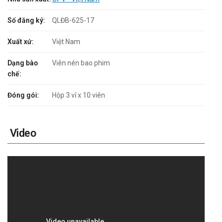
Số đăng ký:
QLĐB-625-17
Xuất xứ:
Việt Nam
Dạng bào
Viên nén bao phim
chế:
Đóng gói:
Hộp 3 vỉ x 10 viên
Video