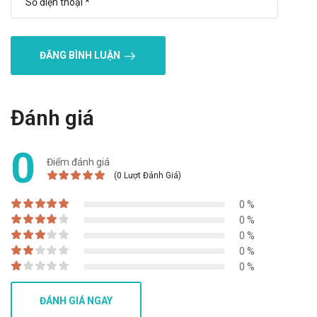
QUY CÁCH ĐÓNG GÓI
Hộp 3 vỉ x 10 viên.
ĐĂNG BÌNH LUẬN
NHÀ SẢN XUẤT
Công ty Cổ phần Dược phẩm OPV.
SẢN PHẨM TƯƠNG TỰ
Đánh giá
Opedulox 40
0
Febuday 40mg
Điểm đánh giá
Forgout 20mg
(0 Lượt Đánh Giá)
0 %
0 %
0 %
0 %
0 %
ĐÁNH GIÁ NGAY