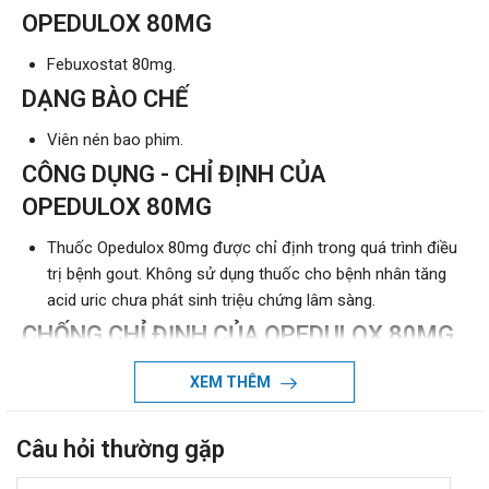
OPEDULOX 80MG
Febuxostat 80mg.
DẠNG BÀO CHẾ
Viên nén bao phim.
CÔNG DỤNG - CHỈ ĐỊNH CỦA
OPEDULOX 80MG
Thuốc Opedulox 80mg được chỉ định trong quá trình điều
trị bệnh gout. Không sử dụng thuốc cho bệnh nhân tăng
acid uric chưa phát sinh triệu chứng lâm sàng.
CHỐNG CHỈ ĐỊNH CỦA OPEDULOX 80MG
Dị ứng và quá mẫn với bất cứ thành phần nào trong thuốc.
XEM THÊM
CÁCH DÙNG - LIỀU DÙNG
OPEDULOX 80MG
Câu hỏi thường gặp
Cách dùng: Dùng đường uống. Thuốc có thể uống cùng