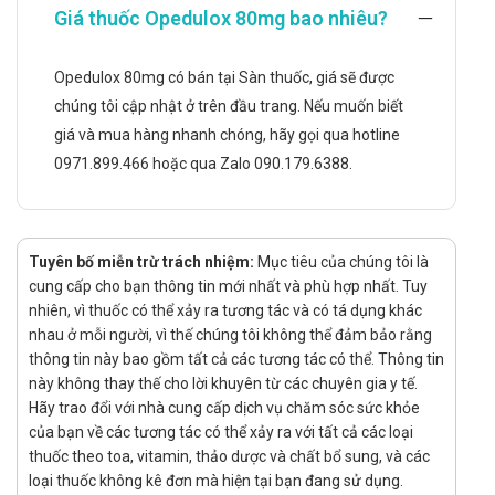
Giá thuốc Opedulox 80mg bao nhiêu?
hoặc không cùng thức ăn.
Liều dùng:
Opedulox 80mg có bán tại Sàn thuốc, giá sẽ được
Với người lớn, người cao tuổi: 80mg/lần/ngày. Có thể
dùng liều 120mg/lần/ngày nếu nồng độ axit uric huyết
chúng tôi cập nhật ở trên đầu trang. Nếu muốn biết
thanh > 6mg/dl sau 2 - 4 tuần điều trị.
giá và mua hàng nhanh chóng, hãy gọi qua hotline
Với bệnh suy thận: Không cần điều chỉnh liều với bệnh
0971.899.466 hoặc qua Zalo 090.179.6388.
nhân suy thận nhẹ và trung bình.
Với bệnh nhân suy gan: Hiệu quả và an toàn của thuốc
chưa được nghiên cứu ở bệnh nhân suy gan nặng. Với
Tuyên bố miễn trừ trách nhiệm:
Mục tiêu của chúng tôi là
người suy gan nhẹ, dùng liều 80mg.
cung cấp cho bạn thông tin mới nhất và phù hợp nhất. Tuy
LƯU Ý KHI SỬ DỤNG OPEDULOX 80MG
nhiên, vì thuốc có thể xảy ra tương tác và có tá dụng khác
nhau ở mỗi người, vì thế chúng tôi không thể đảm bảo rằng
Bệnh nhân suy giảm chức năng gan nghiêm trọng không
thông tin này bao gồm tất cả các tương tác có thể. Thông tin
nên tự ý sử dụng chế phẩm có chứa Febuxostat. Opedulox
này không thay thế cho lời khuyên từ các chuyên gia y tế.
cũng có thể gây ảnh hưởng đến các xét nghiệm chức năng
Hãy trao đổi với nhà cung cấp dịch vụ chăm sóc sức khỏe
gan. Vì vậy hãy thông báo với nhân viên xét nghiệm việc
của bạn về các tương tác có thể xảy ra với tất cả các loại
bạn đang điều trị bằng loại thuốc này.
thuốc theo toa, vitamin, thảo dược và chất bổ sung, và các
Với bệnh nhân tăng acid uric do những nguyên nhân khác,
loại thuốc không kê đơn mà hiện tại bạn đang sử dụng.