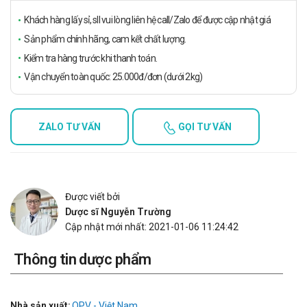
Khách hàng lấy sỉ, sll vui lòng liên hệ call/Zalo để được cập nhật giá
Sản phẩm chính hãng, cam kết chất lượng.
Kiểm tra hàng trước khi thanh toán.
Vận chuyển toàn quốc: 25.000đ/đơn (dưới 2kg)
ZALO TƯ VẤN
GỌI TƯ VẤN
Được viết bởi
Dược sĩ Nguyễn Trường
Cập nhật mới nhất: 2021-01-06 11:24:42
Thông tin dược phẩm
Nhà sản xuất:
OPV - Việt Nam