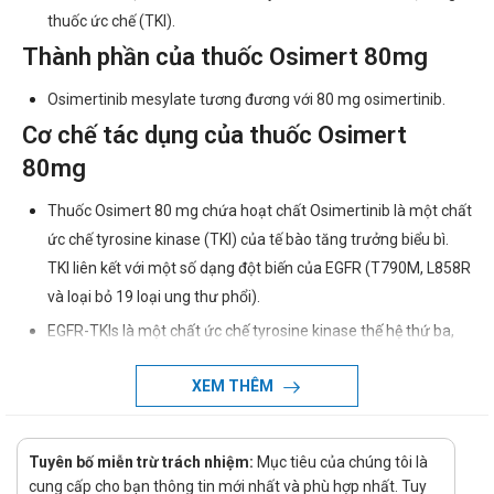
thuốc ức chế (TKI).
Thành phần của thuốc Osimert 80mg
Osimertinib mesylate tương đương với 80 mg osimertinib.
Cơ chế tác dụng của thuốc Osimert
80mg
Thuốc Osimert 80 mg chứa hoạt chất Osimertinib là một chất
ức chế tyrosine kinase (TKI) của tế bào tăng trưởng biểu bì.
TKI liên kết với một số dạng đột biến của EGFR (T790M, L858R
và loại bỏ 19 loại ung thư phổi).
EGFR-TKIs là một chất ức chế tyrosine kinase thế hệ thứ ba,
osimertinib đặc hiệu cho đột biến T790M giữ cổng làm tăng
XEM THÊM
hoạt động liên kết ATP với EGFR và dẫn đến tiên lượng xấu
cho bệnh ở giai đoạn muộn.
Hơn nữa, osimertinib đã được chứng minh là dự phòng EGFR
Tuyên bố miễn trừ trách nhiệm:
Mục tiêu của chúng tôi là
loại hoang dã trong quá trình trị liệu. Vì vậy thuốc làm giảm sự
cung cấp cho bạn thông tin mới nhất và phù hợp nhất. Tuy