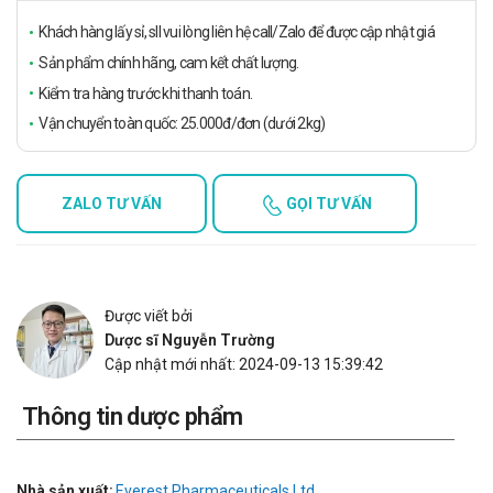
Khách hàng lấy sỉ, sll vui lòng liên hệ call/Zalo để được cập nhật giá
Sản phẩm chính hãng, cam kết chất lượng.
Kiểm tra hàng trước khi thanh toán.
Vận chuyển toàn quốc: 25.000đ/đơn (dưới 2kg)
ZALO TƯ VẤN
GỌI TƯ VẤN
Được viết bởi
Dược sĩ Nguyễn Trường
Cập nhật mới nhất: 2024-09-13 15:39:42
Thông tin dược phẩm
Nhà sản xuất:
Everest Pharmaceuticals Ltd