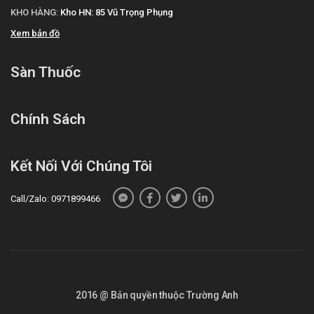
KHO HÀNG:
Kho HN: 85 Vũ Trọng Phụng
Các bạn vui lòng liên hệ hotline công ty
Call/Zalo:
090.179.6388
để được giải đáp thắc mắc về giá.
Xem bản đồ
Mua Osimert 80mg ở đâu?
Sàn Thuốc
Các bạn có thể dễ dàng mua
Osimert
80mg
tại
Trường
Anh
bằng cách:
Chính Sách
Mua hàng trực tiếp tại cửa hàng với khách lẻ theo
khung giờ
sáng:10h-11h
,
chiều: 14h30-15h30
Mua hàng trên website:
https://santhuoc.net
Kết Nối Với Chúng Tôi
Mua hàng qua số điện thoại
hotline:
Call/Zalo: 090.179.6388
để được gặp dược sĩ
Call/Zalo: 0971899466
đại học tư vấn cụ thể và nhanh nhất.
2016 @ Bản quyền thuộc Trường Anh