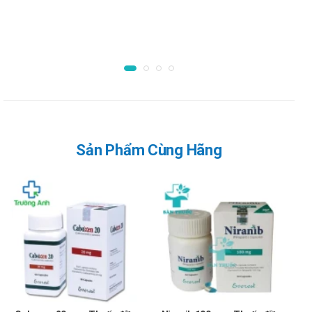
Dùng đường uống: Nuốt nguyên viên với nước và không
được nghiền, bẻ hoặc nhai.
Trường hợp bệnh nhân không thể nuốt có thể phân tán
viên thuốc trong 50ml nước không chứa carbonate. Thả
nguyên viên thuốc vào nước, không được nghiền, khuấy
đều cho đến khi thuốc phân tán và uống dịch thuốc ngay
lập tức.
Nên dùng thêm nửa ly nước tráng ly để đảm bảo không
Sản Phẩm Cùng Hãng
còn cặn thuốc và uống ngay. Không dùng thêm bất kỳ
chất lỏng nào khác.
Liều dùng:
Liều khuyến cáo là 80 mg osimertinib, 1 lần/ngày cho đến
khi bệnh tiến triển trở lại hoặc xuất hiện độc tính phản ứng
ngoại ý không thể chấp nhận.
Lưu ý khi sử dụng Osimert 80mg
Đối với các trường hợp sau cần theo dõi chặt chẽ khi điều trị bằng