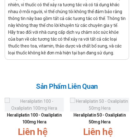
gắn kết không đặc hiệu và hạn chế độc tính.
nhiên, vì thuốc có thể xảy ra tương tác và có tá dụng khác
nhau ở mỗi người, vì thế chúng tôi không thể đảm bảo rằng
Dạng bào chế
thông tin này bao gồm tất cả các tương tác có thể. Thông tin
này không thay thế cho lời khuyên từ các chuyên gia y tế.
Viên nén.
Hãy trao đổi với nhà cung cấp dịch vụ chăm sóc sức khỏe
Công dụng - chỉ định của Osimert 80mg
của bạn về các tương tác có thể xảy ra với tất cả các loại
thuốc theo toa, vitamin, thảo dược và chất bổ sung, và các
Được chỉ định cho bệnh nhân trưởng thành ung thư phổi loại
loại thuốc không kê đơn mà hiện tại bạn đang sử dụng.
không tế bào nhỏ (NSCLC) giai đoạn tiến triển tại chỗ hoặc di
căn có đột biến (EGFR) T790M dương tính.
Thuốc Osimert 80mg (Osimertinib) được chỉ định khi bệnh
nhân đã bị kháng các thuốc: Erlotinib, Sorafenib, Gefitinib
Sản Phẩm Liên Quan
trong điều trị trước đó.
Chống chỉ định của Osimert 80mg
Mẫn cảm với bất cứ thành phần nào của thuốc.
Heraliplatin 100 - Oxaliplatin
Heraliplatin 50 - Oxaliplatin
Cách dùng - Liều dùng Osimert 80mg
100mg Hera
50mg Hera
Liên hệ
Liên hệ
Cách dùng: