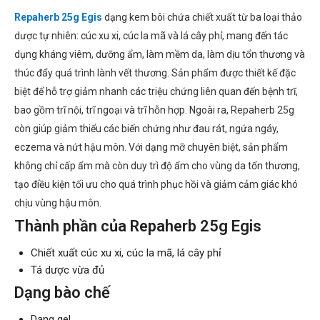
Repaherb 25g Egis
dạng kem bôi chứa chiết xuất từ ba loại thảo
dược tự nhiên: cúc xu xi, cúc la mã và lá cây phỉ, mang đến tác
dụng kháng viêm, dưỡng ẩm, làm mềm da, làm dịu tổn thương và
thúc đẩy quá trình lành vết thương. Sản phẩm được thiết kế đặc
biệt để hỗ trợ giảm nhanh các triệu chứng liên quan đến bệnh trĩ,
bao gồm trĩ nội, trĩ ngoại và trĩ hỗn hợp. Ngoài ra, Repaherb 25g
còn giúp giảm thiểu các biến chứng như đau rát, ngứa ngáy,
eczema và nứt hậu môn. Với dạng mỡ chuyên biệt, sản phẩm
không chỉ cấp ẩm mà còn duy trì độ ẩm cho vùng da tổn thương,
tạo điều kiện tối ưu cho quá trình phục hồi và giảm cảm giác khó
chịu vùng hậu môn.
Thành phần của Repaherb 25g Egis
Chiết xuất cúc xu xi, cúc la mã, lá cây phỉ
Tá dược vừa đủ
Dạng bào chế
Dạng gel