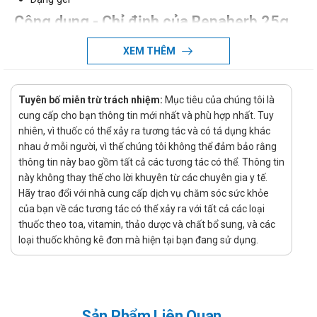
Công dụng - Chỉ định của Repaherb 25g
Egis
XEM THÊM
Công dụng:
Chiết xuất 3 loại dược liệu (chiết xuất cúc xu xi, cúc la
Tuyên bố miễn trừ trách nhiệm:
Mục tiêu của chúng tôi là
mã, lá cây phỉ) có tác dụng: kháng viêm, dưỡng ẩm, làm
cung cấp cho bạn thông tin mới nhất và phù hợp nhất. Tuy
mềm làm dịu, cải thiện cấu trúc da, nhanh lành vết
nhiên, vì thuốc có thể xảy ra tương tác và có tá dụng khác
thương.
nhau ở mỗi người, vì thế chúng tôi không thể đảm bảo rằng
Chỉ định:
thông tin này bao gồm tất cả các tương tác có thể. Thông tin
này không thay thế cho lời khuyên từ các chuyên gia y tế.
Mỡ thoa trực tràng Repaherb là dạng kem bôi chuyên
Hãy trao đổi với nhà cung cấp dịch vụ chăm sóc sức khỏe
dụng để làm giảm và dứt điểm các triệu chứng liên
của bạn về các tương tác có thể xảy ra với tất cả các loại
quan đến trĩ như: trĩ nội, trĩ hỗn hợp, trĩ ngoại, … ngoài
thuốc theo toa, vitamin, thảo dược và chất bổ sung, và các
ra nó còn được dùng để điều trị và giảm các biến
loại thuốc không kê đơn mà hiện tại bạn đang sử dụng.
chứng có thể xảy ra ở Trĩ như eczema, đau, rát khó
tiêu, nứt hậu môn.
Các thành phần chiết xuất dược liệu có công dụng chủ
yếu là kích thích vết thương mau lành, bảo vệ vết
Sản Phẩm Liên Quan