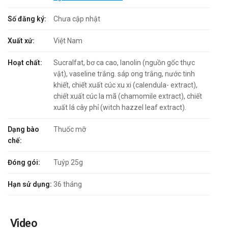
Số đăng ký:
Chưa cập nhật
Xuất xứ:
Việt Nam
Hoạt chất:
Sucralfat, bơ ca cao, lanolin (nguồn gốc thực
vật), vaseline trắng. sáp ong trắng, nước tinh
khiết, chiết xuất cúc xu xi (calendula- extract),
chiết xuất cúc la mã (chamomile extract), chiết
xuất lá cây phỉ (witch hazzel leaf extract).
Dạng bào
Thuốc mỡ
chế:
Đóng gói:
Tuýp 25g
Hạn sử dụng:
36 tháng
Video