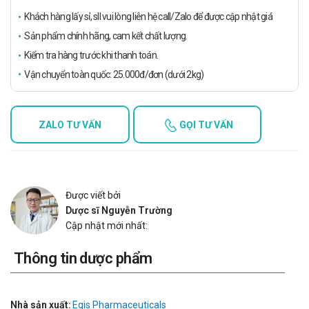
Khách hàng lấy sỉ, sll vui lòng liên hệ call/Zalo để được cập nhật giá
Sản phẩm chính hãng, cam kết chất lượng.
Kiểm tra hàng trước khi thanh toán.
Vận chuyển toàn quốc: 25.000đ/đơn (dưới 2kg)
ZALO TƯ VẤN
GỌI TƯ VẤN
Được viết bởi
Dược sĩ Nguyễn Trường
Cập nhật mới nhất:
Thông tin dược phẩm
Nhà sản xuất:
Egis Pharmaceuticals