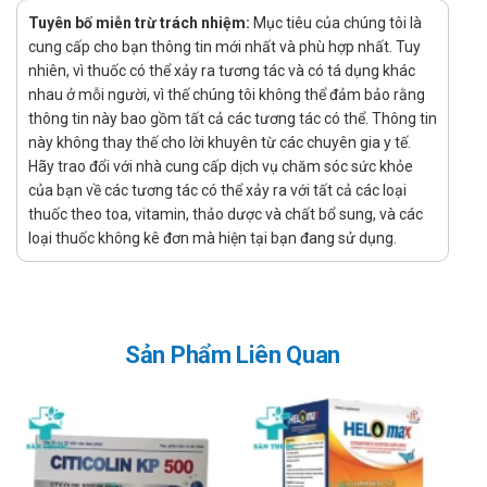
Tá dược vừa đủ
Tuyên bố miễn trừ trách nhiệm:
Mục tiêu của chúng tôi là
Dạng bào chế
cung cấp cho bạn thông tin mới nhất và phù hợp nhất. Tuy
nhiên, vì thuốc có thể xảy ra tương tác và có tá dụng khác
Dạng siro
nhau ở mỗi người, vì thế chúng tôi không thể đảm bảo rằng
Công dụng - Chỉ định của Siro Keybaby
thông tin này bao gồm tất cả các tương tác có thể. Thông tin
này không thay thế cho lời khuyên từ các chuyên gia y tế.
100ml Abipha
Hãy trao đổi với nhà cung cấp dịch vụ chăm sóc sức khỏe
của bạn về các tương tác có thể xảy ra với tất cả các loại
Công dụng:
thuốc theo toa, vitamin, thảo dược và chất bổ sung, và các
Bổ sung thymomodulin, acid amin và vitamin cần thiết
loại thuốc không kê đơn mà hiện tại bạn đang sử dụng.
cho cơ thể
Hỗ trợ nâng cao sức đề kháng, giúp cơ thể khỏe mạnh
Hỗ trợ tăng cường hệ tiêu hóa, giúp trẻ ăn ngon miệng.
Chỉ định:
Sản Phẩm Liên Quan
Trẻ có sức đề kháng kém, hay ốm vặt, có nguy cơ bệnh
viêm đường hô hấp
Trẻ biếng ăn, suy dinh dưỡng, chậm lớn, còi xương, trẻ
mới ốm dậy cần tăng cường đề kháng
Trẻ trong giai đoạn phát triển cần tăng cường bổ sung