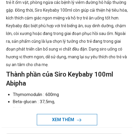
trẻ ít ốm vặt, phòng ngừa các bệnh lý viêm đường hô hấp thường
gặp. Đồng thời, Siro Keybaby 100ml còn giúp cải thiện hệ tiêu hóa,
kích thích cảm giác ngon miệng và hỗ trợ trẻ ăn uống tốt hơn.
Keybaby đặc biệt phù hợp với trẻ biếng ăn, suy dinh dưỡng, chậm
lớn, còi xương hoặc đang trong giai đoạn phục hồi sau ốm. Ngoài
ra, sản phẩm cũng là lựa chọn lý tưởng cho trẻ đang trong giai
đoạn phát triển cần bổ sung vi chất đều đặn. Dạng siro uống có
hương vị thơm ngon, dễ sử dụng, mang lại sự yêu thích cho trẻ và
sự an tâm cho cha mẹ.
Thành phần của Siro Keybaby 100ml
Abipha
Thymomodulin : 600mg
Beta-glucan : 37,5mg,
DHA
Taurin : 300mg
XEM THÊM
Lysine : 6000mg,
Các vitamin và khoáng chất