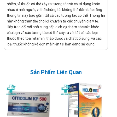
nhiên, vì thuốc có thể xảy ra tương tác và có tá dụng khác
giảm tỷ lệ LDL - C/HDL - C, cholesterol toàn phần/HDLC và
nhau ở mỗi người, vì thế chúng tôi không thể đảm bảo rằng
nonHDL - C/HDL - C cũng như tỷ lệ ApoB/ApoA - I.
thông tin này bao gồm tất cả các tương tác có thể. Thông tin
Hiệu quả giảm mỡ máu đạt được trong vòng 1 tuần sau
này không thay thế cho lời khuyên từ các chuyên gia y tế.
Hãy trao đổi với nhà cung cấp dịch vụ chăm sóc sức khỏe
khi bắt đầu sử dụng thuốc điều trị và 90% đáp ứng tối đa
của bạn về các tương tác có thể xảy ra với tất cả các loại
trong vòng 2 tuần. Đáp ứng tối đa thường đạt được sau 4
thuốc theo toa, vitamin, thảo dược và chất bổ sung, và các
tuần rồi được duy trì sau đó
loại thuốc không kê đơn mà hiện tại bạn đang sử dụng.
Chỉ định:
Điều trị tăng cholesterol máu, rối loạn mỡ máu
Ngăn ngừa các biến chứng của tim mạch
Sản Phẩm Liên Quan
Hướng dẫn sử dụng Surotadina
20mg Adamed
Cách dùng:
Được dùng để dùng để uống
Liều dùng:
Điều trị tăng cholesterol máu: