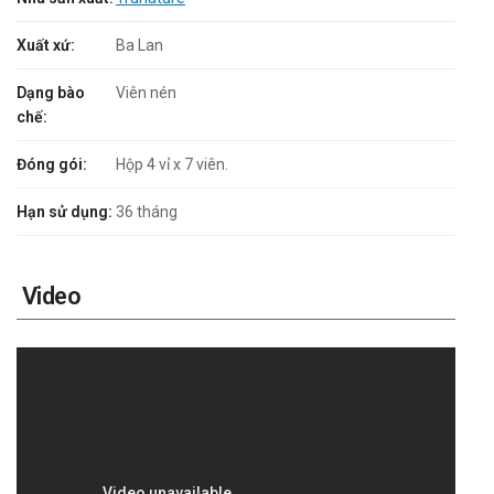
Xuất xứ:
Ba Lan
Dạng bào
Viên nén
chế:
Đóng gói:
Hộp 4 vỉ x 7 viên.
Hạn sử dụng:
36 tháng
Video