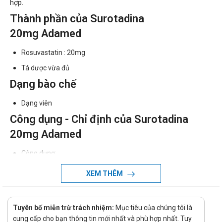
hợp.
Thành phần của Surotadina
20mg Adamed
Rosuvastatin : 20mg
Tá dược vừa đủ
Dạng bào chế
Dạng viên
Công dụng - Chỉ định của Surotadina
20mg Adamed
Công dụng:
Rosuvastatin có cơ chế là ức chế cạnh tranh chọn lọc với
XEM THÊM
HMG-CoA, làm giảm nồng độ LDL - cholesterol,
cholesterol toàn phần, triglycerid và làm tăng nồng độ
HDL cholesterol. Rosuvastatin cũng làm giảm ApoB,
Tuyên bố miễn trừ trách nhiệm:
Mục tiêu của chúng tôi là
cung cấp cho bạn thông tin mới nhất và phù hợp nhất. Tuy
nonHDL - C, VLDL - C, VLDL - TG và làm tăng ApoA-I, làm