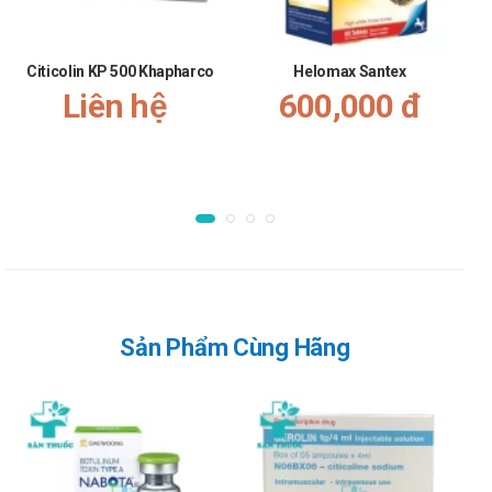
Liều khởi đầu khuyến cáo 5-10mg/ngày. Có thể hiệu
chỉnh liều sau 4 tuần. Liều tối đa là 40mg. Với bệnh
Citicolin KP 500 Khapharco
Helomax Santex
nhân sử dụng liều 40mg/ngày cần theo dõi chặt chẽ
Liên hệ
600,000 đ
khi bắt đầu sử dụng.
Có thể sử dụng kết hợp cùng với các Protease.
Phòng ngừa các biến chứng của minh mạch:
Liều khuyến cáo 10mg/ngày.
Chống chỉ định của Surotadina
20mg Adamed
Không dùng cho người mẫn cảm với bất cứ thành phần nào
Sản Phẩm Cùng Hãng
của sản phẩm
Lưu ý khi sử dụng Surotadina
20mg Adamed
Lưu ý khi sử dụng cho một số đối tượng đặc biệt: