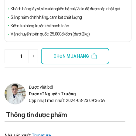
Khách hàng lấy sỉ, sll vui lòng liên hệ call/Zalo để được cập nhật giá
Sản phẩm chính hãng, cam kết chất lượng.
Kiểm tra hàng trước khi thanh toán.
Vận chuyển toàn quốc: 25.000đ/đơn (dưới 2kg)
CHỌN MUA HÀNG
Được viết bởi
Dược sĩ Nguyễn Trường
Cập nhật mới nhất: 2024-03-23 09:36:59
Thông tin dược phẩm
Nhà sản xuất:
Trunature