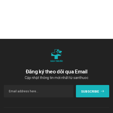
Nhà sản xuất
Pharmaceutical Works Adamed Pharma Joint Stock
Company- Ba Lan.
Sản phẩm tương tự
NatLipiz Mega Lifesciences
Lapandan (cốm) TP Pharm
Pitator Tablets 2mg
"Cám ơn quý khách hàng đã tin dùng sản phẩm và dịch vụ tại Sàn
thuốc. Chúng tôi cam kết cung cấp các sản phẩm chính hãng, với
Đăng ký theo dõi qua Email
giá thành phải chăng. Chúc quý khách một ngày tràn đầy năng
Cập nhật thông tin mới nhất từ santhuoc
lượng và vui vẻ!"
Tài liệu tham khảo
:
https://drugbank.vn/
SUBSCRIBE