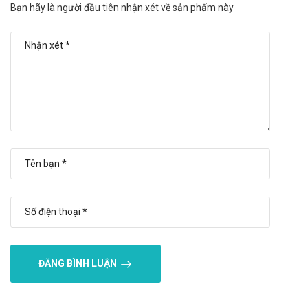
Bạn hãy là người đầu tiên nhận xét về sản phẩm này
Nguồn gốc, xuất xứ rõ ràng được sản xuất theo dây
chuyền hiện đại.
Số lần sử dụng trong ngày ít.
Nhược điểm:
Hiệu quả nhanh hay chậm phụ thuộc vào cơ địa mỗi người.
Có thể gây ra các phản ứng quá mẫn nếu sử dụng quá liều
lượng hoặc không đúng cách
Tác dụng không mong muốn của
Surotadina 20mg Adamed
Báo ngay cho bác sĩ các phản ứng phụ gặp phải để có biện
pháp xử trí kịp thời.
Tương tác của Surotadina 20mg Adamed
ĐĂNG BÌNH LUẬN
Tương tác có thể làm giảm hiệu quả của sản phẩm hoặc gia
tăng nguy cơ mắc các tác dụng phụ. Vì vậy, bạn cần tham