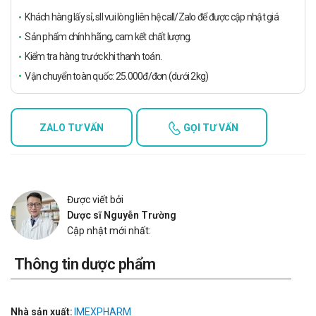
Khách hàng lấy sỉ, sll vui lòng liên hệ call/Zalo để được cập nhật giá
Sản phẩm chính hãng, cam kết chất lượng.
Kiểm tra hàng trước khi thanh toán.
Vận chuyển toàn quốc: 25.000đ/đơn (dưới 2kg)
ZALO TƯ VẤN
GỌI TƯ VẤN
Được viết bởi
Dược sĩ Nguyễn Trường
Cập nhật mới nhất:
Thông tin dược phẩm
Nhà sản xuất:
IMEXPHARM