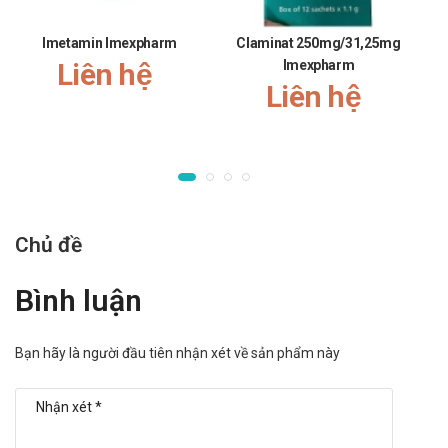
chuyền hiện đại.
Số lần sử dụng trong ngày ít.
Imetamin Imexpharm
Claminat 250mg/31,25mg
Nhược điểm:
Liên hệ
Imexpharm
Hiệu quả nhanh hay chậm phụ thuộc vào cơ địa mỗi
Liên hệ
người.
Có thể gây ra các phản ứng quá mẫn nếu sử dụng quá
liều lượng hoặc không đúng cách
Tác dụng không mong muốn
của Triamicin F
Chủ đề
Da: Ban.
Dạ dày – ruột: Buồn nôn, nôn.
Bình luận
Huyết học: Loạn tạo máu (giảm bạch cầu trung tính, giảm
toàn thể huyết cầu, giảm bạch cầu), thiếu máu ,
Thận: Bệnh thận, độc tính thận khi lạm dụng dài ngày.
Bạn hãy là người đầu tiên nhận xét về sản phẩm này
Báo ngay cho bác sĩ các phản ứng phụ gặp phải để có
biện pháp xử trí kịp thời.
Tương tác của Triamicin F