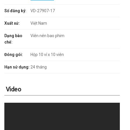
Số đăng ký:
VD-27907-17
Xuất xứ:
Việt Nam
Dạng bào
Viên nén bao phim
chế:
Đóng gói:
Hộp 10 vỉ x 10 viên
Hạn sử dụng:
24 tháng
Video