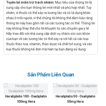
Tuyên bố miễn trừ trách nhiệm:
Mục tiêu của chúng tôi là
Thuốc Triamicin F là thuốc được chỉ định để điều trị
cung cấp cho bạn thông tin mới nhất và phù hợp nhất. Tuy
các chứng của cảm lạnh, cảm cúm hoặc viêm nhiễm
nhiên, vì thuốc có thể xảy ra tương tác và có tá dụng khác
đường hô hấp trên như: Sốt, đau đầu đau mình, hắt hơi,
nhau ở mỗi người, vì thế chúng tôi không thể đảm bảo rằng
sổ mũi, nghạt mũi, sung huyết mũi. Điều trị đau đầu kết
thông tin này bao gồm tất cả các tương tác có thể. Thông tin
hợp viêm xoang.
này không thay thế cho lời khuyên từ các chuyên gia y tế.
Hãy trao đổi với nhà cung cấp dịch vụ chăm sóc sức khỏe
Hướng dẫn sử dụng Triamicin F
của bạn về các tương tác có thể xảy ra với tất cả các loại
thuốc theo toa, vitamin, thảo dược và chất bổ sung, và các
Cách dùng:
loại thuốc không kê đơn mà hiện tại bạn đang sử dụng.
Được sử dụng để dùng để uống
Liều dùng:
Người lớn: 1 – 2 viên / lần: 3 – 4 lần / ngày ( Không quá
6 lần/ ngày).
Sản Phẩm Liên Quan
Chống chỉ định của Triamicin F
Không dùng cho người mẫn cảm với bất cứ thành phần
nào của sản phẩm
Heraliplatin 100 - Oxaliplatin
Heraliplatin 50 - Oxaliplatin
Lưu ý khi sử dụng Triamicin F
100mg Hera
50mg Hera