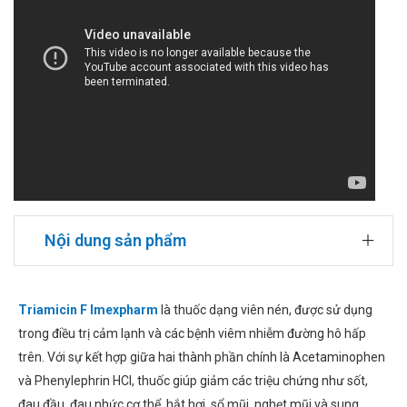
Nội dung sản phẩm
Triamicin F Imexpharm
là thuốc dạng viên nén, được sử dụng
trong điều trị cảm lạnh và các bệnh viêm nhiễm đường hô hấp
trên. Với sự kết hợp giữa hai thành phần chính là Acetaminophen
và Phenylephrin HCI, thuốc giúp giảm các triệu chứng như sốt,
đau đầu, đau nhức cơ thể, hắt hơi, sổ mũi, nghẹt mũi và sung