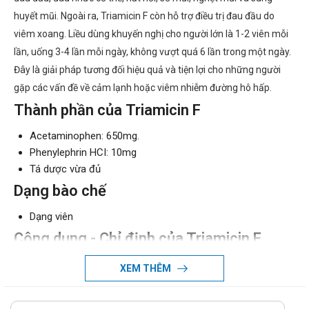
huyết mũi. Ngoài ra, Triamicin F còn hỗ trợ điều trị đau đầu do
viêm xoang. Liều dùng khuyến nghị cho người lớn là 1-2 viên mỗi
lần, uống 3-4 lần mỗi ngày, không vượt quá 6 lần trong một ngày.
Đây là giải pháp tương đối hiệu quả và tiện lợi cho những người
gặp các vấn đề về cảm lạnh hoặc viêm nhiễm đường hô hấp.
Thành phần của Triamicin F
Acetaminophen: 650mg.
Phenylephrin HCI: 10mg
Tá dược vừa đủ
Dạng bào chế
Dạng viên
Công dụng - Chỉ định của Triamicin F
Công dụng:
XEM THÊM
Thuốc điều trị cảm lạnh, viêm nhiễm đường hô hấp
Chỉ định: