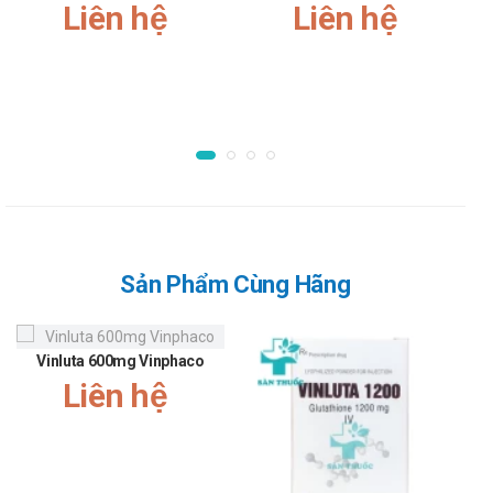
Liên hệ
Liên hệ
Điều trị nên được bắt đầu với một liều tải 180 mg
(hai viên 90 mg) và sau đó tiếp tục với liều 90 mg
hai lần mỗi ngày.
Uống 90 mg x 2 lần/ngày được khuyến cáo trong 12
tháng ở bệnh nhân ACS.
Điều trị bệnh nhân tiền sử nhồi máu cơ tim:
Uống 60 mg x 2 lần/ngày là liều khuyến cáo khi cần
điều trị kéo dài cho bệnh nhân có tiền sử NMCT ít
nhất một năm và có nguy cơ cao bị biến cố huyết
khối.
Sản Phẩm Cùng Hãng
Nếu cần đổi thuốc, liều đầu tiên nên được dùng
trong 24 giờ sau liều cuối cùng của thuốc chống kết
tập tiểu cầu khác.
Vinluta 600mg Vinphaco
Chống chỉ định của Vingrelor
Liên hệ
90mg Vinphaco