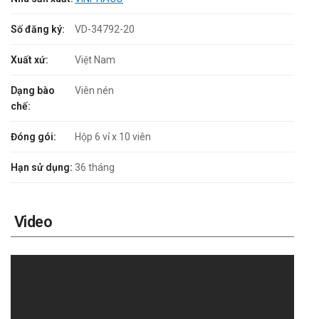
Số đăng ký:
VD-34792-20
Xuất xứ:
Việt Nam
Dạng bào
Viên nén
chế:
Đóng gói:
Hộp 6 vỉ x 10 viên
Hạn sử dụng:
36 tháng
Video