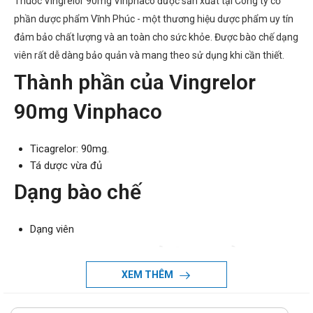
Thuốc Vingrelor 90mg Vinphaco được sản xuất tại Công ty cổ
phần dược phẩm Vĩnh Phúc - một thương hiệu dược phẩm uy tín
đảm bảo chất lượng và an toàn cho sức khỏe. Được bào chế dạng
viên rất dễ dàng bảo quản và mang theo sử dụng khi cần thiết.
Thành phần của Vingrelor
90mg Vinphaco
Ticagrelor: 90mg.
Tá dược vừa đủ
Dạng bào chế
Dạng viên
Công dụng - Chỉ định của
XEM THÊM
Vingrelor 90mg Vinphaco