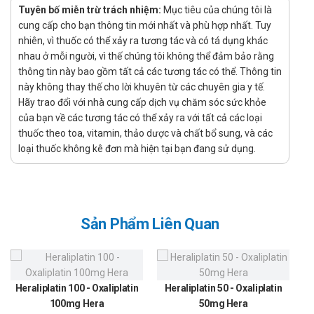
Công dụng:
Tuyên bố miễn trừ trách nhiệm:
Mục tiêu của chúng tôi là
cung cấp cho bạn thông tin mới nhất và phù hợp nhất. Tuy
Thuốc chỉ định dự phòng đột quỵ tái phát.
nhiên, vì thuốc có thể xảy ra tương tác và có tá dụng khác
Chỉ định:
nhau ở mỗi người, vì thế chúng tôi không thể đảm bảo rằng
Phòng ngừa tử vong tim mạch, nhồi máu cơ tim và đột
thông tin này bao gồm tất cả các tương tác có thể. Thông tin
quỵ ở người bệnh có hội chứng mạch vành cấp (đau
này không thay thế cho lời khuyên từ các chuyên gia y tế.
Hãy trao đổi với nhà cung cấp dịch vụ chăm sóc sức khỏe
thắt ngực không ổn định, nhồi máu cơ tim ST chênh
của bạn về các tương tác có thể xảy ra với tất cả các loại
hoặc không chênh lên) hoặc tiền sử nhồi máu cơ tim.
thuốc theo toa, vitamin, thảo dược và chất bổ sung, và các
Giảm tỷ lệ tắc stent ở người bệnh can thiệp mạch vành
loại thuốc không kê đơn mà hiện tại bạn đang sử dụng.
qua da để điều trị hội chứng mạch vành cấp.
Hướng dẫn sử dụng Vingrelor
90mg Vinphaco
Sản Phẩm Liên Quan
Cách dùng:
Được dùng để uống
Liều dùng:
Heraliplatin 100 - Oxaliplatin
Heraliplatin 50 - Oxaliplatin
100mg Hera
50mg Hera
Điều trị hội chứng mạch vành cấp tính: