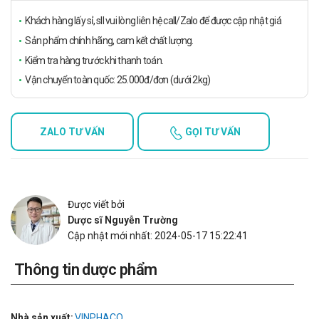
Khách hàng lấy sỉ, sll vui lòng liên hệ call/Zalo để được cập nhật giá
Sản phẩm chính hãng, cam kết chất lượng.
Kiểm tra hàng trước khi thanh toán.
Vận chuyển toàn quốc: 25.000đ/đơn (dưới 2kg)
ZALO TƯ VẤN
GỌI TƯ VẤN
Được viết bởi
Dược sĩ Nguyễn Trường
Cập nhật mới nhất: 2024-05-17 15:22:41
Thông tin dược phẩm
Nhà sản xuất:
VINPHACO