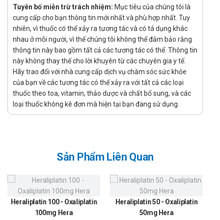
Tuyên bố miễn trừ trách nhiệm:
Mục tiêu của chúng tôi là
tim mạch có nguồn gốc do dinh dưỡng ở người nghiện
cung cấp cho bạn thông tin mới nhất và phù hợp nhất. Tuy
rượu mạn tính, người có rối loạn đường tiêu hóa và những
nhiên, vì thuốc có thể xảy ra tương tác và có tá dụng khác
người nuôi dưỡng bằng đường nh mạch, thẩm phân màng
nhau ở mỗi người, vì thế chúng tôi không thể đảm bảo rằng
bụng và thận nhân tạo.
thông tin này bao gồm tất cả các tương tác có thể. Thông tin
Cách dùng - Liều dùng của thuốc Vitamin
này không thay thế cho lời khuyên từ các chuyên gia y tế.
Hãy trao đổi với nhà cung cấp dịch vụ chăm sóc sức khỏe
B1 100mg Mediplantex
của bạn về các tương tác có thể xảy ra với tất cả các loại
thuốc theo toa, vitamin, thảo dược và chất bổ sung, và các
Cách dùng: Thuốc dùng đường uống.
loại thuốc không kê đơn mà hiện tại bạn đang sử dụng.
Liều dùng:
Điều trị thiếu thiamin nặng: 1 viên/ lần. 2-3 lần/ngày
Điều trị các trường hợp: đau nhức dây thần kinh, bệnh
tim mạch ở người nghiện rượu mạn tính, người rối loạn
đường tiêu hóa, người nuôi dưỡng bằng đường tĩnh
Sản Phẩm Liên Quan
mạch, thẩm phân màng bụng và nhân tạo: 1 viên/ngày.
Trẻ em: dùng theo chỉ dẫn của bác sỹ.
Chống chỉ định của thuốc Vitamin B1
Heraliplatin 100 - Oxaliplatin
Heraliplatin 50 - Oxaliplatin
100mg Mediplantex
100mg Hera
50mg Hera