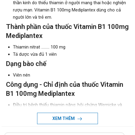
thần kinh do thiếu thiamin ở người mang thai hoặc nghiện
rượu mạn. Vitamin B1 100mg Mediplantex dùng cho cả
người lớn và trẻ em.
Thành phần của thuốc Vitamin B1 100mg
Mediplantex
Thiamin nitrat ......... 100 mg
Tá dược vừa đủ 1 viên
Dạng bào chế
Viên nén
Công dụng - Chỉ định của thuốc Vitamin
B1 100mg Mediplantex
Điều trị bệnh thiếu thiamin nặng: hội chứng Wernicke và
Korsakoff, bệnh beri-beri, viêm đa dây thần kinh do rượu.
XEM THÊM
Điều trị các trường hợp đau nhức dây thần kinh lưng, hông,
dây thần kinh sinh ba (phối hợp với vitamin B6, B12).
Điều trị thiếu hụt vitamin B1 trong các trường hợp: bệnh