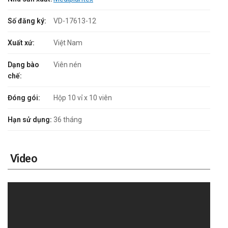
Số đăng ký:
VD-17613-12
Xuất xứ:
Việt Nam
Dạng bào
Viên nén
chế:
Đóng gói:
Hộp 10 vỉ x 10 viên
Hạn sử dụng:
36 tháng
Video