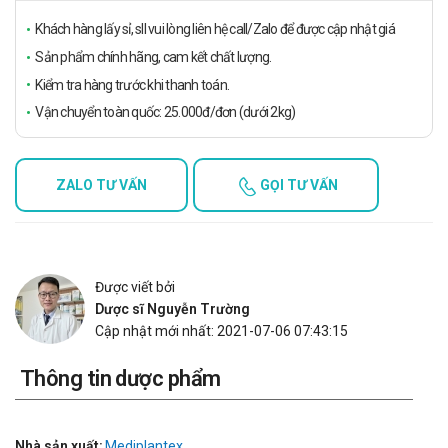
Khách hàng lấy sỉ, sll vui lòng liên hệ call/Zalo để được cập nhật giá
Sản phẩm chính hãng, cam kết chất lượng.
Kiểm tra hàng trước khi thanh toán.
Vận chuyển toàn quốc: 25.000đ/đơn (dưới 2kg)
ZALO TƯ VẤN
GỌI TƯ VẤN
Được viết bởi
Dược sĩ Nguyễn Trường
Cập nhật mới nhất: 2021-07-06 07:43:15
Thông tin dược phẩm
Nhà sản xuất:
Mediplantex