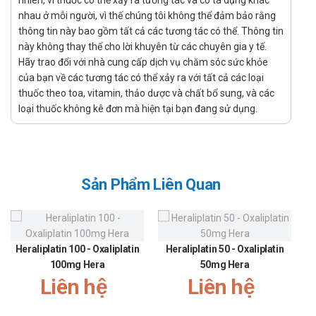
nhiên, vì thuốc có thể xảy ra tương tác và có tá dụng khác
Nấm Candida thực quản.
nhau ở mỗi người, vì thế chúng tôi không thể đảm bảo rằng
Bệnh nhân nhiễm candida lan tỏa ở da và phủ tạng
thông tin này bao gồm tất cả các tương tác có thể. Thông tin
này không thay thế cho lời khuyên từ các chuyên gia y tế.
Nhiễm candida huyết (dùng với bệnh nhân không bị
Hãy trao đổi với nhà cung cấp dịch vụ chăm sóc sức khỏe
giảm bạch cầu trung tính).
của bạn về các tương tác có thể xảy ra với tất cả các loại
Bệnh Cadidemia
thuốc theo toa, vitamin, thảo dược và chất bổ sung, và các
Aspergillosis phổi xâm lấn
loại thuốc không kê đơn mà hiện tại bạn đang sử dụng.
Các bệnh nhiễm trùng nghiêm trọng gây ra bởi
Scedosporium apiospermum và Fusarium spp.
Hướng dẫn sử dụng Vorizol 200mg Natco
Cách dùng:
Sản Phẩm Liên Quan
Được dùng để uống
Liều dùng:
Điều trị nấm candida: ở người bệnh không bạch cầu
Heraliplatin 100 - Oxaliplatin
Heraliplatin 50 - Oxaliplatin
trung tinh bị nhiễm nấm cacndida mô sâu khác: dùng 1
100mg Hera
50mg Hera
viên x 2 lần/ ngày
Liên hệ
Liên hệ
Điều trị bị Aspergillosis xâm lấn: dùng 1 viên x 2 lần/ ngày
thời gian điều trị trung bình 76 ngày.