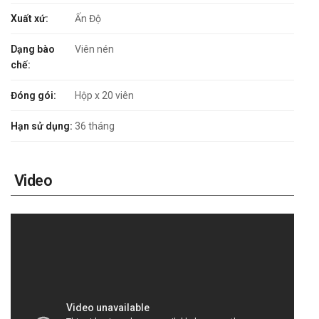
Xuất xứ:
Ấn Độ
Dạng bào
Viên nén
chế:
Đóng gói:
Hộp x 20 viên
Hạn sử dụng:
36 tháng
Video