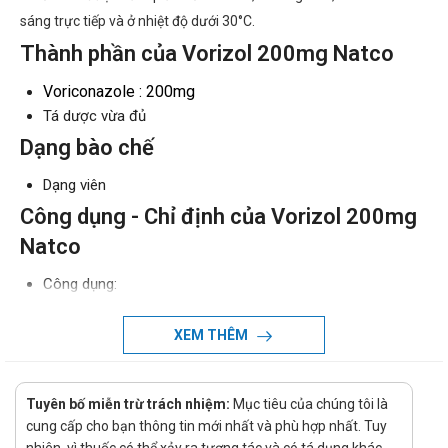
sáng trực tiếp và ở nhiệt độ dưới 30°C.
Thành phần của Vorizol 200mg Natco
Voriconazole : 200mg
Tá dược vừa đủ
Dạng bào chế
Dạng viên
Công dụng - Chỉ định của Vorizol 200mg
Natco
Công dụng:
Voriconazole được dùng để điều trị nhiễm nấm do
XEM THÊM
nhiều loại sinh vật gây ra, bao gồm cả Aspergillus spp.
và Candida spp. Thuốc Voriconazole là một chất kháng
nấm triazole có hoạt tính kháng nấm giúp chống lại
Tuyên bố miễn trừ trách nhiệm:
Mục tiêu của chúng tôi là
nấm bệnh
cung cấp cho bạn thông tin mới nhất và phù hợp nhất. Tuy
Chỉ định: