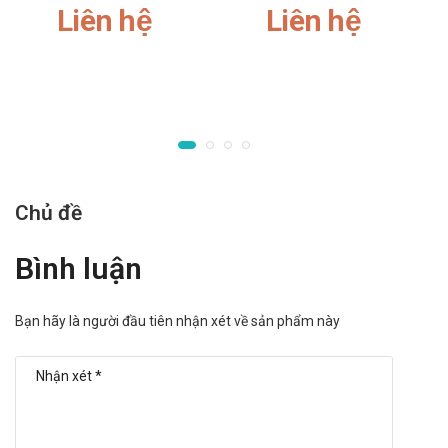
liều lượng cho người trên 65 tuổi.
Liên hệ
Liên hệ
Trẻ em: Để xa tầm tay trẻ em
Một số đối tượng khác: Lưu ý khi sử dụng cho người
mẫn cảm với các thành phần của sản phẩm
Ưu nhược điểm của Vorizol 200mg Natco
Ưu điểm:
Các thành phần có trong sản phẩm đã được giới
chuyên gia kiểm định và rất an toàn khi sử dụng.
Chủ đề
Nguồn gốc, xuất xứ rõ ràng được sản xuất theo dây
chuyền hiện đại.
Bình luận
Số lần sử dụng trong ngày ít.
Nhược điểm:
Bạn hãy là người đầu tiên nhận xét về sản phẩm này
Hiệu quả nhanh hay chậm phụ thuộc vào cơ địa mỗi
người.
Có thể gây ra các phản ứng quá mẫn nếu sử dụng quá
liều lượng hoặc không đúng cách
Tác dụng không mong muốn của Vorizol