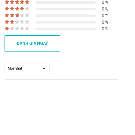
thứ hai để bù cho liều mà bạn có thể đã bỏ lỡ. Chỉ cần tiếp
0 %
tục với liều tiếp theo.
0 %
Quá liều: Trong trường hợp khẩn cấp, hãy gọi ngay cho
0 %
0 %
Trung tâm cấp cứu 115 hoặc đến trạm Y tế địa phương
0 %
gần nhất.
Bảo quản
ĐÁNH GIÁ NGAY
Nơi thoáng mát, nhiệt độ không quá 30 độ C, tránh ánh
sáng
Hạn sử dụng
36 tháng
Quy cách đóng gói
Hộp 20 viên
Nhà sản xuất
Natco Pharma Ltd – Ấn Độ
Sản phẩm tương tự