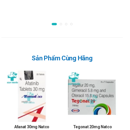
Bệnh nấm candida thực quản: candida glabrata, candida
albicans, Canđia Krusei: dùng 1 viên x 2 lần/ ngày.
Nhiễm nấm nghiêm trọng không dung nạp hoặc không
chịu được những liệu pháp khác: dùng 1 viên x 2 lần/ ngày
Chống chỉ định của Vorizol 200mg Natco
Không dùng cho người mẫn cảm với bất cứ thành phần
nào của sản phẩm
Sản Phẩm Cùng Hãng
Lưu ý khi sử dụng Vorizol 200mg Natco
Lưu ý khi sử dụng cho một số đối tượng đặc biệt:
Dùng cho phụ nữ có thai và cho con bú: Thận trọng khi
sử dụng cho phụ nữ mang thai và cho con bú. Tham
khảo ý kiến của bác sĩ trước khi sử dụng.
Người lái xe: Thận trọng khi sử dụng cho đối tượng lái
xe và vận hành máy móc nặng, do có thể gây ra cảm
giác chóng mặt, mất điều hòa,..
Người già: Cần tham khảo ý kiến của bác sĩ khi sử dụng
Afanat 30mg Natco
Tegonat 20mg Natco