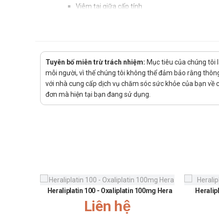
Viêm tai giữa cấp tính
Viêm đợt cấp của viêm phế quản mạn tính
Viêm bàng quang
Viêm bể thận
Tuyên bố miễn trừ trách nhiệm:
Mục tiêu của chúng tôi 
Nhiễm khuẩn da và mô mềm không biến chứng
mỗi người, vì thế chúng tôi không thể đảm bảo rằng thông 
Điều trị giai đoạn sớm của bệnh Lyme
với nhà cung cấp dịch vụ chăm sóc sức khỏe của bạn về các
đơn mà hiện tại bạn đang sử dụng.
Hướng dẫn sử dụng Ceftume 250 Ph
Cách dùng:
Thuốc được dùng để uống
Liều dùng:
Người lớn và trẻ em từ 40 kg trở lên:
Viêm amidan cấp tính, viêm họng, viêm xoang c
Heraliplatin 100 - Oxaliplatin 100mg Hera
Heralip
Viêm tai giữa: 500 mg x 2 lần/ngày
Liên hệ
Đợt cấp của viêm phế quản mạn tính: 500 mg x