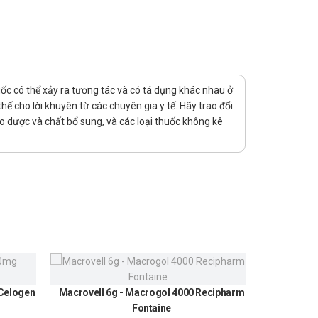
uốc có thể xảy ra tương tác và có tá dụng khác nhau ở
ế cho lời khuyên từ các chuyên gia y tế. Hãy trao đổi
ảo dược và chất bổ sung, và các loại thuốc không kê
 Celogen
Macrovell 6g - Macrogol 4000 Recipharm
Urundin
Fontaine
300