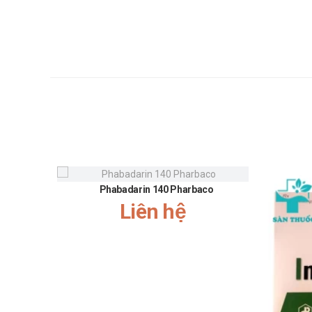
Viêm bàng quang: 250 mg x 2 lần/ngày
Viêm bể thận: 250 mg x 2 lần/ngày
Nhiễm khuẩn da và mô mềm không biến chứng:
Bệnh Lyme: 500 mg x 2 lần/ngày trong 14 ngày
Trẻ em dưới 40 kg:
Viêm amidan cấp tính, viêm họng, viêm xoang cấ
Trẻ em từ 2 tuổi trở lên bị viêm tai giữa hoặc 
Viêm bàng quang: 15 mg/kg x 2 lần/ngày, liều t
Viêm bể thận: 15 mg/kg x 2 lần/ngày, liều tối đa
Phabadarin 140 Pharbaco
Nhiễm khuẩn da và mô mềm không biến chứng: 15
Liên hệ
Bệnh Lyme: 15 mg/kg x 2 lần/ngày, liều tối đa l
Chống chỉ định của Ceftume 250 Ph
Không dùng cho người mẫn cảm với bất cứ thành phầ
Lưu ý khi sử dụng Ceftume 250 Pha