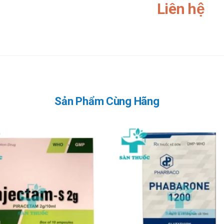
Liên hệ
 250 mg x 2 lần/ngày
 (dao động từ 10 đến 21 ngày)
p tính do vi khuẩn: 10 mg/kg x 2 lần/ngày, liều tối đa là 125 mg x 2 lần
trường hợp đặc biệt có nhiễm khuẩn nghiêm trọng: 15 mg/kg x 2 lần/ngày, l
Sản Phẩm Cùng Hãng
ối đa là 250 mg x 2 lần/ngày
 là 250 mg x 2 lần/ngày, thời gian điều trị từ 10 đến 14 ngày
 mg/kg x 2 lần/ngày, liều tối đa là 250 mg x 2 lần/ngày
à 250 mg x 2 lần/ngày. Thời gian điều trị là 14 ngày (dao động từ 10 đến 
arbaco
n nào của sản phẩm
rbaco