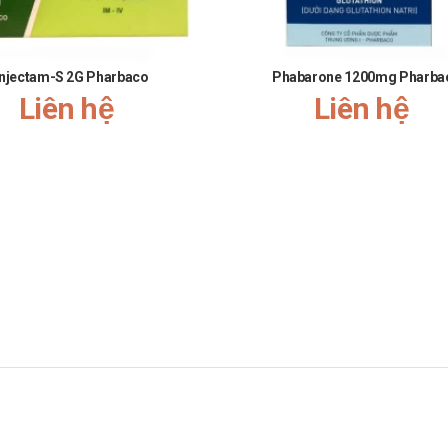
 khi sử dụng cho phụ nữ mang thai và cho con bú. Tham khảo ý kiến của b
 lái xe và vận hành máy móc nặng, do có thể gây ra cảm giác chóng mặt, 
Injectam-S 2G Pharbaco
Phabarone 1200mg Pharba
Liên hệ
Liên hệ
ụng liều lượng cho người trên 65 tuổi.
ười mẫn cảm với các thành phần của sản phẩm
arbaco
yên gia kiểm định và rất an toàn khi sử dụng.
 chuyền hiện đại.
i người.
quá liều lượng hoặc không đúng cách