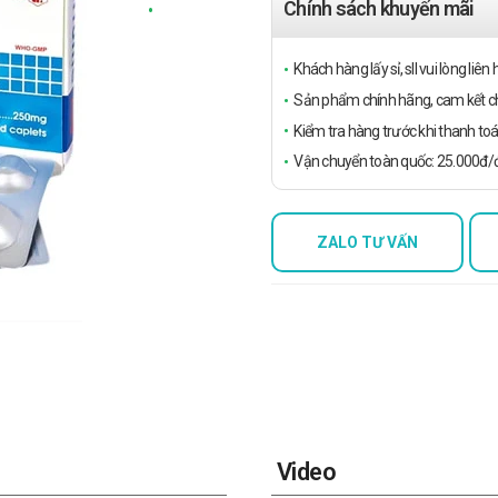
Chính sách khuyến mãi
Khách hàng lấy sỉ, sll vui lòng liê
Sản phẩm chính hãng, cam kết ch
Kiểm tra hàng trước khi thanh toá
Vận chuyển toàn quốc: 25.000đ/đ
ZALO TƯ VẤN
Video