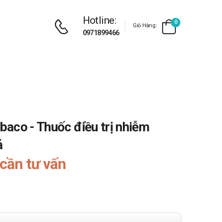
Hotline:
0
Giỏ Hàng:
0971899466
aco - Thuốc điều trị nhiễm
ả
cần tư vấn