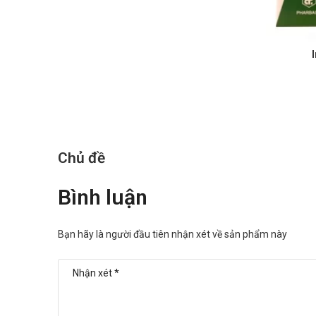
Lưu ý khi sử dụng cho một số đối tượng đặc biệt:
Dùng cho phụ nữ có thai và cho con bú: Thận trọng
Người lái xe: Thận trọng khi sử dụng cho đối tượng
Người già: Cần tham khảo ý kiến của bác sĩ khi sử d
Trẻ em: Để xa tầm tay trẻ em
Một số đối tượng khác: Lưu ý khi sử dụng cho ng
Ưu nhược điểm của Ceftume 250 Ph
Chủ đề
Ưu điểm:
Các thành phần có trong sản phẩm đã được giới chu
Bình luận
Nguồn gốc, xuất xứ rõ ràng được sản xuất theo dây
Số lần sử dụng trong ngày ít.
Bạn hãy là người đầu tiên nhận xét về sản phẩm này
Nhược điểm:
Hiệu quả nhanh hay chậm phụ thuộc vào cơ địa mỗ
Có thể gây ra các phản ứng quá mẫn nếu sử dụng 