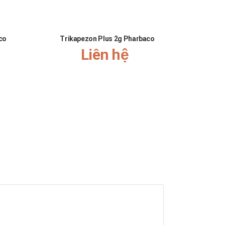
ác sĩ trước khi sử dụng.
mất điều hòa,..
co
Trikapezon Plus 2g Pharbaco
Liên hệ