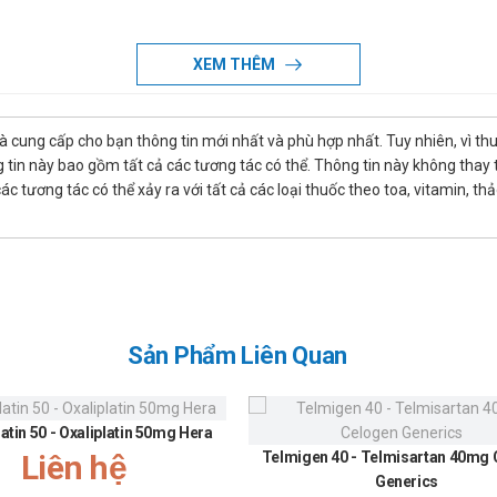
XEM THÊM
là cung cấp cho bạn thông tin mới nhất và phù hợp nhất. Tuy nhiên, vì th
tin này bao gồm tất cả các tương tác có thể. Thông tin này không thay th
 tương tác có thể xảy ra với tất cả các loại thuốc theo toa, vitamin, th
arbaco
Sản Phẩm Liên Quan
ấp tính do vi khuẩn: 250 mg x 2 lần/ngày
latin 50 - Oxaliplatin 50mg Hera
Liên hệ
Telmigen 40 - Telmisartan 40mg
 2 lần/ngày
Generics