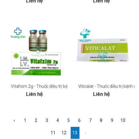
Liên hệ
Liên hệ
Vitafxim 2g - Thuốc điều trị bệnh nhiễm khuẩn nặng của VCP
Viticalat - Thuốc điều trị bện
Liên hệ
Liên hệ
‹
1
2
3
4
5
6
7
8
9
10
11
12
13
›