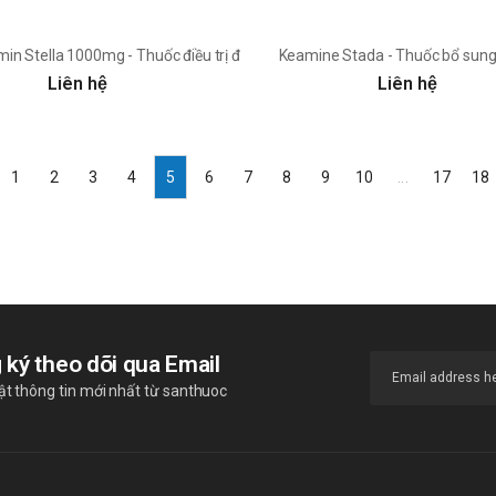
quả
in Stella 1000mg - Thuốc điều trị đái tháo đường tuýp 2
Keamine Stada - Thuốc bổ sung
Liên hệ
Liên hệ
1
2
3
4
5
6
7
8
9
10
...
17
18
 ký theo dõi qua Email
t thông tin mới nhất từ santhuoc