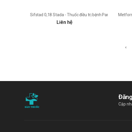
Sifstad 0,18 Stada - Thuốc điều trị bệnh Parkinson hiệu 
Metform
Liên hệ
‹
Đăng
Cập nhậ