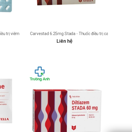
iều trị viêm mũi dị ứng, mề đay
Carvestad 6.25mg Stada - Thuốc điều trị cao huyết áp, s
Liên hệ