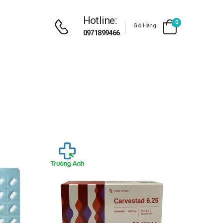
Hotline:
0
Giỏ Hàng:
0971899466