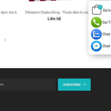
0
Giỏ 
 đạm cho bệnh nhân suy thận mãn tính
Diltiazem Stada 60mg - Thuốc điều trị các cơn đau thắt 
Liên hệ
Gọi T
Chat
›
Chat v
SUBSCRIBE