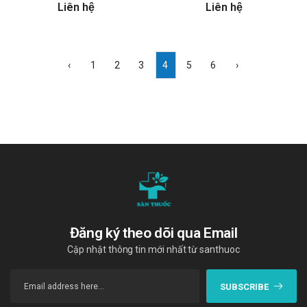
Liên hệ
Liên hệ
‹
1
2
3
4
5
6
›
Đăng ký theo dõi qua Email
Cập nhật thông tin mới nhất từ santhuoc
SUBSCRIBE