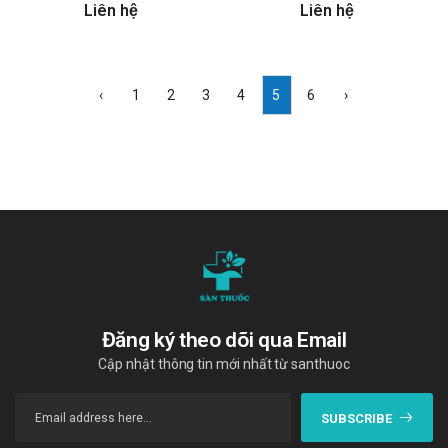
Liên hệ
Liên hệ
‹
1
2
3
4
5
6
›
Đăng ký theo dõi qua Email
Cập nhật thông tin mới nhất từ santhuoc
SUBSCRIBE