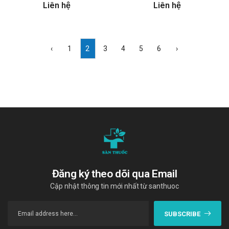
Liên hệ
Liên hệ
‹
1
2
3
4
5
6
›
Đăng ký theo dõi qua Email
Cập nhật thông tin mới nhất từ santhuoc
SUBSCRIBE