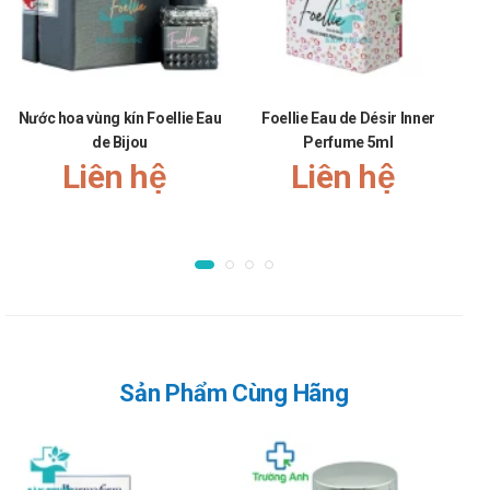
Sau bước làm sạch và cân bằng da, lấy từ 4 đến 5 giọt sản
phẩm và thoa đều lên vùng mặt, cổ, và ngực. Nhẹ nhàng
massage cho đến khi sản phẩm thẩm thấu vào da. Tiếp theo,
bạn có thể tiếp tục tiến hành các bước chăm sóc da để sở hữu
làn da mịn màng nhất.
Nước hoa vùng kín Foellie Eau
Foellie Eau de Désir Inner
de Bijou
Perfume 5ml
Nếu bạn bị dị ứng với salicylate, hãy hỏi ý kiến ​​bác sĩ trước khi
Liên hệ
Liên hệ
sử dụng bất kỳ sản phẩm nào có chứa thành phần salicylic
acid.
Lưu ý khi sử dụng sản phẩm Acne
Clarifying Serum 2% Pharmaform
Đọc kỹ hướng dẫn sử dụng trước khi dùng.
Tác dụng phụ khi dùng Acne Clarifying
Serum 2% Pharmaform
Sản Phẩm Cùng Hãng
Thông báo cho Bác sĩ những tác dụng không mong muốn gặp
phải khi sử dụng thuốc.