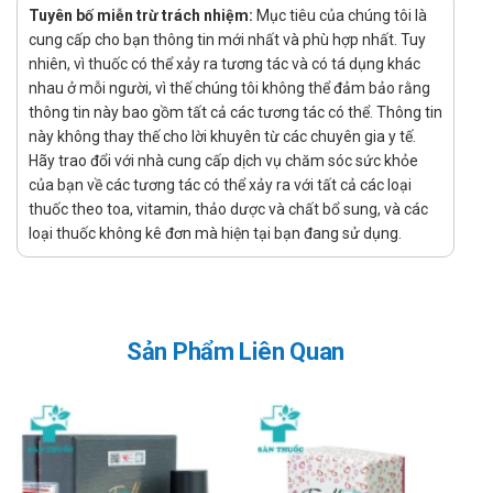
Clarifying Serum 2% Pharmaform
Tuyên bố miễn trừ trách nhiệm:
Mục tiêu của chúng tôi là
cung cấp cho bạn thông tin mới nhất và phù hợp nhất. Tuy
Kiểm soát dầu thừa và điều tiết bã nhờn hiệu quả
nhiên, vì thuốc có thể xảy ra tương tác và có tá dụng khác
Cải thiện tình trạng da mẩn đỏ, vết thâm mụn và da không
nhau ở mỗi người, vì thế chúng tôi không thể đảm bảo rằng
thông tin này bao gồm tất cả các tương tác có thể. Thông tin
đều màu​
này không thay thế cho lời khuyên từ các chuyên gia y tế.
Làm thông thoáng lỗ chân lông​
Hãy trao đổi với nhà cung cấp dịch vụ chăm sóc sức khỏe
Phù hợp cho da mụn, da dầu, da hỗn hợp và da lão hóa​
của bạn về các tương tác có thể xảy ra với tất cả các loại
thuốc theo toa, vitamin, thảo dược và chất bổ sung, và các
Công thức lỏng nhẹ thẩm thấu nhanh có mùi đặc trưng của
loại thuốc không kê đơn mà hiện tại bạn đang sử dụng.
Bakuchiol
Chống chỉ định khi dùng sản phẩm Acne
Clarifying Serum 2% Pharmaform
Sản Phẩm Liên Quan
Không dùng cho người mẫn cảm với bất kỳ thành phần nào
của sản phẩm.
Liều dùng - Cách dùng sản phẩm Acne
Clarifying Serum 2% Pharmaform