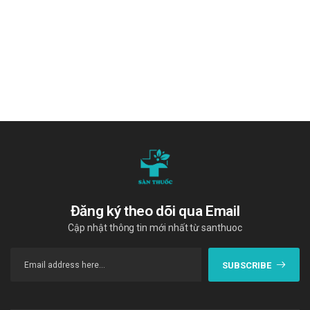
Các bạn có thể dễ dàng mua
Acne Clarifying Serum 2%
Pharmaform
tại
Trường Anh
bằng cách:
Mua hàng trực tiếp tại cửa hàng với khách lẻ theo khung
giờ
sáng:10h-11h
,
chiều: 14h30-15h30
Mua hàng trên website:
h
ttps://santhuoc.net
Mua hàng qua số điện thoại hotline:
Call/Zalo:
090.179.6388
để được gặp dược sĩ đại học tư vấn cụ thể và
nhanh nhất.
Đăng ký theo dõi qua Email
Cập nhật thông tin mới nhất từ santhuoc
SUBSCRIBE