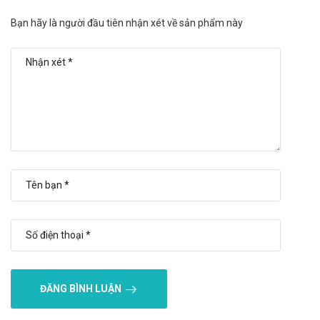
cứu 115 hoặc đến trạm Y tế địa phương gần nhất.
Bạn hãy là người đầu tiên nhận xét về sản phẩm này
Ngoài ra, bạn cần ghi lại và mang theo danh sách những loại
thuốc bạn đã dùng, bao gồm cả thuốc kê toa và thuốc không
kê toa.
Xử trí khi quên liều
Thông thường các thuốc có thể uống trong khoảng 1-2 giờ so
với quy định trong đơn thuốc. Trừ khi có quy định nghiêm ngặt
về thời gian sử dụng thì có thể uống thuốc sau một vài tiếng
khi phát hiện quên. Tuy nhiên, nếu thời gian quá xa thời điểm
cần uống thì không nên uống bù có thể gây nguy hiểm cho cơ
thể. Cần tuân thủ đúng hoặc hỏi ý kiến bác sĩ trước khi quyết
định.
Quy cách đóng gói
Lọ 20ml.
ĐĂNG BÌNH LUẬN
Bảo quản