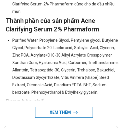
Clarifying Serum 2% Pharmaform dùng cho da dầu nhiều
mụn.
Thành phần của sản phẩm Acne
Clarifying Serum 2% Pharmaform
Purified Water, Propylene Glycol, Pentylene glycol, Butylene
Glycol, Polysorbate 20, Lactic acid, Salicylic Acid, Glycerin,
Zinc PCA, Acrylate/C10-30 Alkyl Acrylate Crosspolymer,
Xanthan Gum, Hyaluronic Acid, Carbomer, Triethanolamine,
Allantoin, Tetrapeptide-30, Glycerin, Trehalose, Bakuchiol,
Dipotassium Glycyrrhizate, Vitis Vinifera (Grape) Seed
Extract, Oleanolic Acid, Disodium EDTA, BHT, Sodium
benzoate, Phenoxyethanol & Ethylhexylglycerin.
Dạng bào chế
XEM THÊM
Serum
Công dụng - Chỉ định của sản phẩm Acne