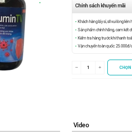
Chính sách khuyến mãi
Khách hàng lấy sỉ, sll vui lòng liê
Sản phẩm chính hãng, cam kết ch
Kiểm tra hàng trước khi thanh toá
Vận chuyển toàn quốc: 25.000đ/đ
CHỌN
Video