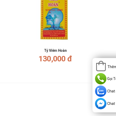
 giải đáp thắc mắc về giá.
Tỷ Viêm Hoàn
130,000 đ
Thêm
Gọi T
Chat
Chat v