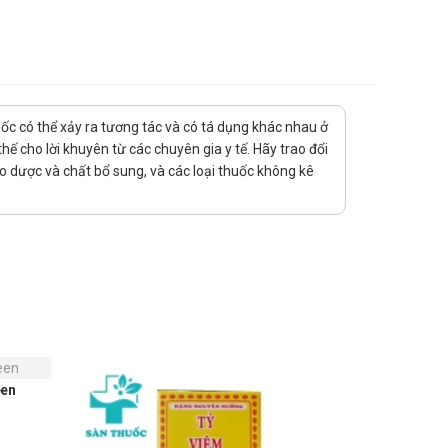
 người có chức năng gan suy giảm, vận động viên thể
uốc có thể xảy ra tương tác và có tá dụng khác nhau ở
ế cho lời khuyên từ các chuyên gia y tế. Hãy trao đổi
ảo dược và chất bổ sung, và các loại thuốc không kê
een
Chu Fong 