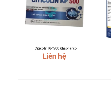
TOMAHAWCK
Gold Biligin
CordyBest
Force G
Giá Albumin TV là bao nhiêu?
Albumin TV
hiện đang được bán sỉ lẻ tại
Trường Anh
.
Citicolin KP 500 Khapharco
MUA Albumin TV Ở ĐÂU?
Liên hệ
Các bạn có thể dễ dàng mua
Albumin TV
tại
Trường Anh
Mua hàng trực tiếp tại cửa hàng với khách lẻ theo 
Mua hàng trên website:
https://santhuoc.net
Mua hàng qua số điện thoại hotline:
Call/Zalo: 090