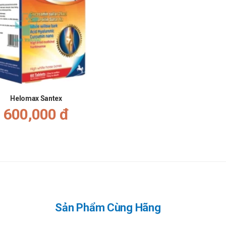
 Các bạn vui lòng liên hệ hotline công ty
Call/Zalo: 090.179.6388
để được
Helomax Santex
600,000 đ
bằng cách:
khung giờ
sáng:10h-11h
,
chiều: 14h30-15h30
.179.6388
để được gặp dược sĩ đại học tư vấn cụ thể và nhanh nhất.
Sản Phẩm Cùng Hãng