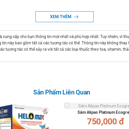
ng, ung thư, sốt, cường giáp, mất máu, chấn thương, người già ốm yếu,
XEM THÊM
là cung cấp cho bạn thông tin mới nhất và phù hợp nhất. Tuy nhiên, vì th
tin này bao gồm tất cả các tương tác có thể. Thông tin này không thay th
 30 phút với ly nước lớn.
 tương tác có thể xảy ra với tất cả các loại thuốc theo toa, vitamin, th
a bác sĩ.
y thế thuốc chữa bệnh.
Sản Phẩm Liên Quan
Sâm Alipas Platinum Ecogr
750,000 đ