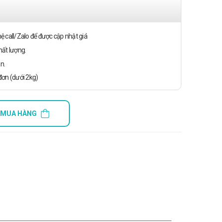
n hệ call/Zalo để được cập nhật giá
ất lượng.
n.
ơn (dưới 2kg)
 MUA HÀNG