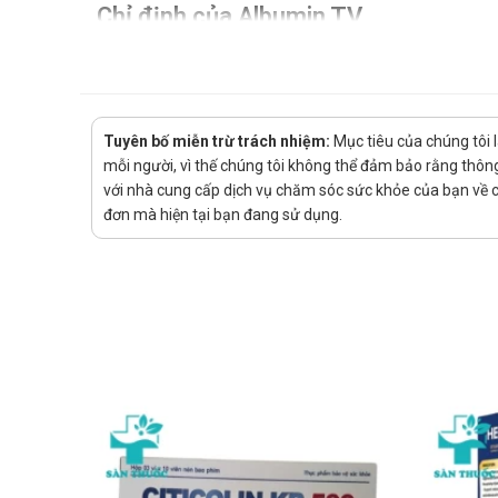
Chỉ định của Albumin TV
Tăng cường phục hồi cho bệnh nhân bị nhiễm khuẩn, bỏ
thao.
Cách dùng - Liều dùng Albumin TV
Tuyên bố miễn trừ trách nhiệm:
Mục tiêu của chúng tôi 
mỗi người, vì thế chúng tôi không thể đảm bảo rằng thông 
Uống duy trì hàng ngày 01 viên. Chú ý uống trước khi ăn
với nhà cung cấp dịch vụ chăm sóc sức khỏe của bạn về các
Với người bệnh uống 02 viên/ngày hoặc theo chỉ dẫn củ
đơn mà hiện tại bạn đang sử dụng.
Lưu ý khi sử dụng Albumin TV
Sản phẩm không phải là thuốc, không có tác dụng tha
Bảo quản
Nơi khô thoáng, tránh ẩm, tránh ánh sáng trực tiếp.
Quy cách đóng gói
Lọ 60 viên.
Sản phẩm tương tự