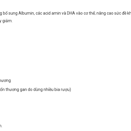
g bổ sung Albumin, các acid amin và DHA vào cơ thể; nâng cao sức đề k
y giảm.
thương
 tổn thương gan do dùng nhiều bia rượu)
m.