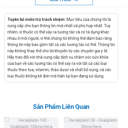
500mg)
Ngộ độc rượu, bệnh tim mạch, loạn thần.
Tuyên bố miễn trừ trách nhiệm:
Mục tiêu của chúng tôi là
Quá mẫn với disulfiram hoặc những dẫn chất thiuram khác
cung cấp cho bạn thông tin mới nhất và phù hợp nhất. Tuy
như những chất dùng làm thuốc trừ sâu hoặc để lưu hóa cao
nhiên, vì thuốc có thể xảy ra tương tác và có tá dụng khác
su. Người bệnh có tiền sử bệnh viêm da tiếp xúc với cao su
nhau ở mỗi người, vì thế chúng tôi không thể đảm bảo rằng
phải được thử về sự quá mẫn với các dẫn chất thiuram trước
thông tin này bao gồm tất cả các tương tác có thể. Thông tin
khi dùng disulfiram.
này không thay thế cho lời khuyên từ các chuyên gia y tế.
Hãy trao đổi với nhà cung cấp dịch vụ chăm sóc sức khỏe
Liều lượng và cách dùng của Alcobuse
của bạn về các tương tác có thể xảy ra với tất cả các loại
(Disulfiram 500mg)
thuốc theo toa, vitamin, thảo dược và chất bổ sung, và các
loại thuốc không kê đơn mà hiện tại bạn đang sử dụng.
Trong giai đoạn điều trị ban đầu, dùng liều tối đa 500 mg/ngày
trong 1 đến 2 tuần. Sau đó dùng liều duy trì từ 125 đến 500
mg, tùy theo khả năng dung nạp các tác dụng không mong
muốn. Trừ phi có tác dụng an thần đáng kể, liều hàng ngày
Sản Phẩm Liên Quan
nên uống vào buổi sáng, thời gian mà quyết tâm không uống
rượu cao nhất. Có thể uống liều hàng ngày vào buổi tối nếu có
ngủ lơ mơ.