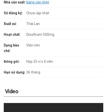
Nhà sản xuất:
Đang cập nhật
Số đăng ký:
Chưa cập nhật
Xuất xứ:
Thái Lan
Hoạt chất:
Disulfiram 500mg
Dạng bào
Viên nén
chế:
Đóng gói:
Hộp 25 vỉ x 4 viên
Hạn sử dụng:
36 tháng
Video