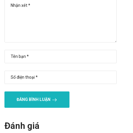
đang cho con bú
Thận trọng khi sử dụng cho phụ nữ mang thai và cho con bú.
Sử dụng thuốc cho người lái xe và vận
hành máy móc
Thận trọng khi sử dụng thuốc với đối tượng lái xe và vận hành
máy móc nặng, do thuốc có thể gây ra cảm giác chóng mặt,
mất điều hòa,..
Tương tác thuốc
Tương tác thuốc có thể gây ra các tác dụng bất lợi cho thuốc
điều trị như ảnh hưởng về tác dụng điều trị hay làm tăng các
tác dụng không mong muốn, vì vậy người bệnh cần liệt kê
ĐĂNG BÌNH LUẬN
những thuốc kê toa hoặc không kê toa cung cấp cho bác sĩ để
tránh các tương tác bất lợi.
Xử trí khi quá liều
Đánh giá
Trong trường hợp khẩn cấp, hãy gọi ngay cho Trung tâm cấp