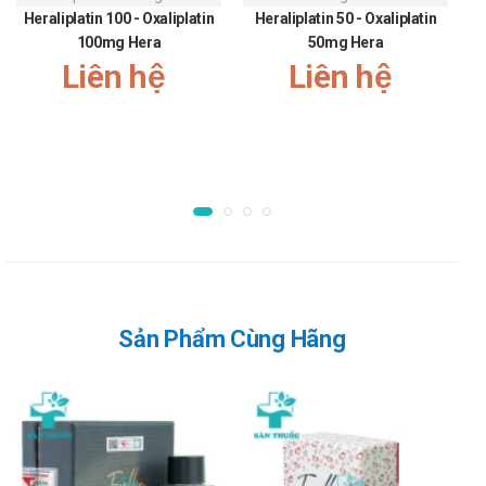
Heraliplatin 100 - Oxaliplatin
Tiếp tục uống liên tục hàng ngày disulfiram cho tới khi tạo
Heraliplatin 50 - Oxaliplatin
100mg Hera
50mg Hera
được cơ sở để tự kiềm chế lâu dài. Cần phải điều trị hàng
Liên hệ
Liên hệ
tháng hay hàng năm. Sự mẫn cảm với rượu có thể kéo dài tới
14 ngày sau lần uống disulfiram cuối cùng, vì tốc độ phục hồi
aldehyd dehydrogenase chậm.
Sự mô tả rõ ràng phản ứng disulfiram - rượu là cần thiết và
thường phải đủ để răn đe người bệnh không uống rượu trong
khi điều trị với disulfiram.
Lưu ý khi sử dụng Alcobuse (Disulfiram
500mg)
Chỉ sử dụng khi có chỉ định của bác sĩ, nếu không sẽ rất nguy
Sản Phẩm Cùng Hãng
hiểm cho người bệnh.
Phải cảnh báo cho người uống disulfiram tránh dùng siro ho,
nước sốt, giấm, rượu ngọt và những chế phẩm khác có chứa
rượu. Dùng ngoài, thuốc xoa hoặc thuốc rửa có cồn, kể cả
nước thơm dùng sau khi cạo râu và nước xoa lưng, có thể đủ