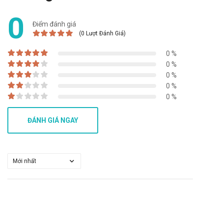
Ưu nhược điểm của Ameproxen 220 OPV
0
Điểm đánh giá
Ưu điểm:
(0 Lượt Đánh Giá)
Chất lượng sản phẩm tốt, cho hiệu quả nhanh chóng trong
0 %
việc giảm đau và kháng viêm xương khớp
0 %
Nguồn gốc, xuất xứ rõ ràng được sản xuất theo dây
0 %
chuyền hiện đại
0 %
0 %
Dạng viên dễ sử dụng
Giá thành tương đối hợp lý
ĐÁNH GIÁ NGAY
Nhược điểm:
Có thể tác động lớn tới thai nhi, do đó không đảm bảo an
toàn khi sử dụng cho phụ nữ mang thai.
Tương tác với nhiều thuốc khác.
Có thể gây ra các phản ứng quá mẫn nếu sử dụng quá liều
lượng hoặc không đúng cách.
Tác dụng không mong muốn của