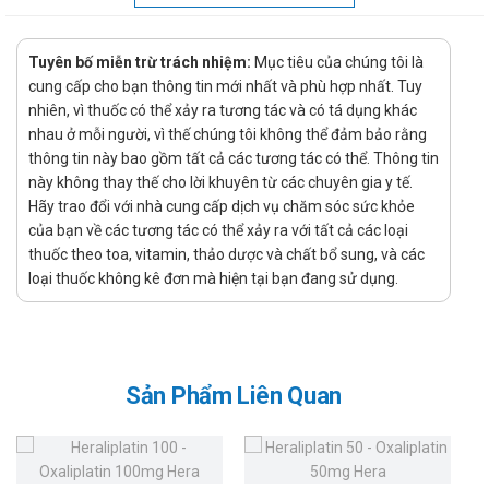
cơ xương khác.
Chỉ định:
Tuyên bố miễn trừ trách nhiệm:
Mục tiêu của chúng tôi là
Ðiều trị dài hạn triệu chứng thấp khớp mãn tính, viêm đa
cung cấp cho bạn thông tin mới nhất và phù hợp nhất. Tuy
khớp dạng thấp, viêm cứng khớp sống, các chứng đau
nhiên, vì thuốc có thể xảy ra tương tác và có tá dụng khác
nhức.
nhau ở mỗi người, vì thế chúng tôi không thể đảm bảo rằng
thông tin này bao gồm tất cả các tương tác có thể. Thông tin
Ðiều trị ngắn hạn triệu chứng các cơn kịch phát cấp tính:
này không thay thế cho lời khuyên từ các chuyên gia y tế.
thấp ngoài khớp, hư khớp, đau vùng thắt lưng, đau rễ thần
Hãy trao đổi với nhà cung cấp dịch vụ chăm sóc sức khỏe
kinh trầm trọng.
của bạn về các tương tác có thể xảy ra với tất cả các loại
Giảm đau từ nhẹ đến trung bình nặng.
thuốc theo toa, vitamin, thảo dược và chất bổ sung, và các
loại thuốc không kê đơn mà hiện tại bạn đang sử dụng.
Hướng dẫn sử dụng Ameproxen 220 OPV
Cách dùng:
Bệnh nhân sử dụng bằng đường uống.
Sản Phẩm Liên Quan
Không nhai hoặc nghiền nát viên thuốc
Có thể uống trước hoặc sau khi ăn.
Liều dùng: