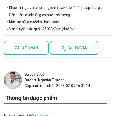
Khách hàng lấy sỉ, sll vui lòng liên hệ call/Zalo để được cập nhật giá
Sản phẩm chính hãng, cam kết chất lượng.
Kiểm tra hàng trước khi thanh toán.
Vận chuyển toàn quốc: 25.000đ/đơn (dưới 2kg)
ZALO TƯ VẤN
GỌI TƯ VẤN
Được viết bởi
Dược sĩ Nguyễn Trường
Cập nhật mới nhất: 2023-02-09 16:31:14
Thông tin dược phẩm
Nhà sản xuất:
OPV - Việt Nam