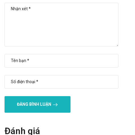
Phụ nữ mang thai trong tam nguyệt cá cuối.
Trẻ em dưới 15 tuổi.
Lưu ý khi sử dụng Ameproxen 220 OPV
Lưu ý khi sử dụng cho một số đối tượng đặc biệt:
Dùng cho phụ nữ có thai và cho con bú: Thận trọng khi sử
dụng cho phụ nữ mang thai và cho con bú. Tham khảo ý
kiến của bác sĩ trước khi sử dụng.
Người lái xe: Thận trọng khi sử dụng cho đối tượng lái xe
và vận hành máy móc nặng, do có thể gây ra cảm giác
chóng mặt, mất điều hòa,..
Người già: Cần tham khảo ý kiến của bác sĩ khi sử dụng liều
lượng cho người trên 65 tuổi.
ĐĂNG BÌNH LUẬN
Trẻ em: Để xa tầm tay trẻ em
Một số đối tượng khác: Lưu ý khi sử dụng cho người mẫn
Đánh giá
cảm với các thành phần của thuốc.