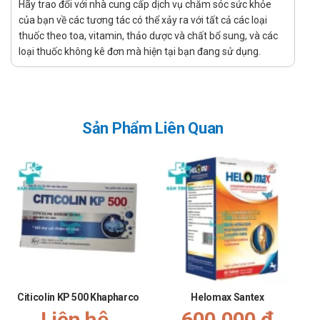
Hãy trao đổi với nhà cung cấp dịch vụ chăm sóc sức khỏe
Chỉ định của Bổ não Kwangdong
của bạn về các tương tác có thể xảy ra với tất cả các loại
thuốc theo toa, vitamin, thảo dược và chất bổ sung, và các
Người bị rối loạn tuần hoàn não, đau nửa đầu, tiền đình, thần
loại thuốc không kê đơn mà hiện tại bạn đang sử dụng.
kinh yếu
Người cao tuổi, hay mệt mỏi, người có nguy cơ bị đột quỵ cao.
Chống chỉ định của Bổ não Kwangdong
Sản Phẩm Liên Quan
Không dùng cho người mẫn cảm với bất cứ thành phần nào
của sản phẩm.
Cách dùng - Liều dùng Bổ não
Kwangdong
Uống ngày 1 lần, mỗi lần 1 - 2 viên
Dùng tốt nhất sau khi ăn 30 phút.
Lưu ý khi sử dụng Bổ não Kwangdong
Sản phẩm tác dụng nhanh hay chậm còn phụ thuộc vào
Citicolin KP 500 Khapharco
Helomax Santex
nhiều yếu tố. Cần kiên trì sử dụng trong một thời gian để đạt
Liên hệ
600,000 đ