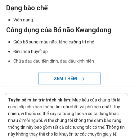
Dạng bào chế
Viên nang.
Công dụng của Bổ não Kwangdong
Giúp bổ sung máu não, tăng cường trí nhớ
Điều hòa huyết áp
Chữa đau đầu tiền đình, đau đầu kinh niên
Chữa chứng bệnh hay quên
XEM THÊM
Bảo vệ mạch máu não
Lưu thông ổn định máu về não, giảm cholesterol, phòng ngừa
tổn thương não
Tuyên bố miễn trừ trách nhiệm:
Mục tiêu của chúng tôi là
cung cấp cho bạn thông tin mới nhất và phù hợp nhất. Tuy
Hỗ trợ điều trị bệnh rối loạn tiền đình, đau nửa đầu, thiếu máu
nhiên, vì thuốc có thể xảy ra tương tác và có tá dụng khác
não, ù tai, chóng mặt, tắc động mạch vành
nhau ở mỗi người, vì thế chúng tôi không thể đảm bảo rằng
Phòng bệnh cho những người có nguy cơ đột quỵ như cao
thông tin này bao gồm tất cả các tương tác có thể. Thông tin
huyết áp, tim mạch, đái tháo đường.
này không thay thế cho lời khuyên từ các chuyên gia y tế.