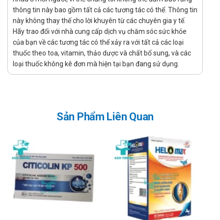
Đau ngực
thông tin này bao gồm tất cả các tương tác có thể. Thông tin
Huyết áp thấp.
này không thay thế cho lời khuyên từ các chuyên gia y tế.
Chống chỉ định của Solecard
Hãy trao đổi với nhà cung cấp dịch vụ chăm sóc sức khỏe
của bạn về các tương tác có thể xảy ra với tất cả các loại
Không dùng cho người mẫn cảm với bất cứ thành phần nào
thuốc theo toa, vitamin, thảo dược và chất bổ sung, và các
loại thuốc không kê đơn mà hiện tại bạn đang sử dụng.
của sản phẩm.
Cách dùng - Liều dùng Solecard
Liều dùng 2 viên/ngày.
Lưu ý khi sử dụng Solecard
Sản Phẩm Liên Quan
Sử dụng đúng theo liều lượng được nhà sản xuất khuyến cáo
hoặc do chuyên gia khuyên dùng.
Kiểm tra kĩ hạn sử dụng và đọc kỹ hướng dẫn sử dụng trước
khi dùng.
Nếu bao bì và viên uống bị móp méo, vỡ, biến màu,… tuyệt đối
không được sử dụng.
Sản phẩm này không phải là thuốc, không có tác dụng thay