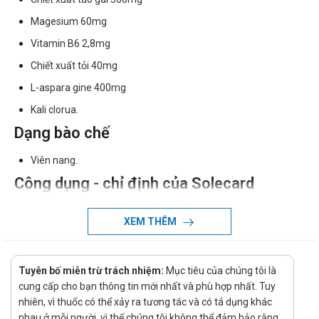
Magesium 60mg
Vitamin B6 2,8mg
Chiết xuất tỏi 40mg
L-aspara gine 400mg
Kali clorua.
Dạng bào chế
Viên nang.
Công dụng - chỉ định của Solecard
Solecard được chỉ định điều trị trong các trường hợp:
XEM THÊM
Các vấn đề về tuần hoàn máu
Loạn nhịp tim
Tuyên bố miễn trừ trách nhiệm:
Mục tiêu của chúng tôi là
Huyết áp cao
cung cấp cho bạn thông tin mới nhất và phù hợp nhất. Tuy
Chức năng tim suy giảm
nhiên, vì thuốc có thể xảy ra tương tác và có tá dụng khác
nhau ở mỗi người, vì thế chúng tôi không thể đảm bảo rằng