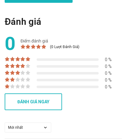
khi nhớ ra. Hoặc bỏ qua nếu sắp đến liều dùng tiếp theo. Mặc
dù tình trạng này không gây nguy hiểm, nhưng dùng sản
phẩm không đều đặn có thể khiến hiệu quả của sản phẩm suy
Đánh giá
giảm hoặc mất tác dụng hoàn toàn.
0
Quá liều: Ngay khi cơ thể xuất hiện những triệu chứng này, bạn
Điểm đánh giá
nên ngừng dùng sản phẩm và đến ngay bệnh viện để được
(0 Lượt Đánh Giá)
điều trị. Các triệu chứng nói trên có thể kéo dài và trở nên
0 %
nghiêm trọng nếu bạn không can thiệp kịp thời.
0 %
Bảo quản
0 %
0 %
Bảo quản ở nhiệt độ dưới 30 độ, tránh ánh sáng.
0 %
Hạn sử dụng
ĐÁNH GIÁ NGAY
3 năm
Quy cách đóng gói
h/24 gói
Nhà sản xuất