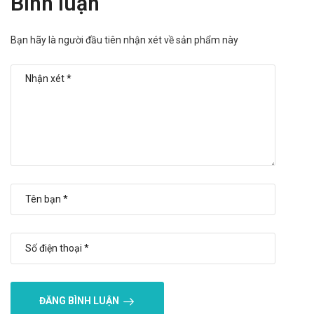
Bình luận
Khi gặp triệu chứng được coi là tác dụng phụ bệnh nhân cần
báo hoặc đến gặp bác sĩ hoặc dược sĩ tư vấn để có hướng xử
Bạn hãy là người đầu tiên nhận xét về sản phẩm này
trí phù hợp.
Tương tác
Tăng calci huyết có thể xảy ra khi sử dụng đồng thời với thuốc
lợi tiểu thiazid.
Calci làm tăng độc tính của digoxin đối với tim.
Calci có thể làm giảm sự hấp thu của bisphosphonat, natri
fluorid, quinolon, tetracyclin hoặc sắt. Nên dùng cách khoảng
calci với các thuốc trên ít nhất là 3 giờ.
Để tránh xảy ra các phản ứng không mong muốn, trước khi
dùng thêm thuốc hay sản phẩm nào bệnh nhân nên tham
khảo ý kiến bác sĩ hoặc chuyên gia.
Xử trí khi quên liều và quá liều
Quên liều: Nếu bạn dùng thiếu một liều, bạn có thể dùng ngay
ĐĂNG BÌNH LUẬN