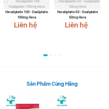
Lưu ý khi sử dụng Calvit 0,6g
Thận trọng ở bệnh nhân có tiền sử sỏi thận.
Heraliplatin 100 - Oxaliplatin
Heraliplatin 50 - Oxaliplatin
100mg Hera
50mg Hera
Trong điều trị lâu dài: Cần phải kiểm tra nồng độ calci niệu
Liên hệ
Liên hệ
thường xuyên. Giảm liều hoặc tạm ngưng điều trị nếu calci
niệu > 7,5 mmol (300 mg)/ 24 giờ.
Lưu ý khi sử dụng cho một số đối tượng đặc biệt:
Dùng cho phụ nữ có thai và cho con bú: Thận trọng và
tham khảo ý kiến bác sĩ trước khi dùng sản phẩm
Người lái xe: Chưa có bất kỳ báo cáo cụ thể nào. Thận
trọng và tham khảo ý kiến bác sĩ trước khi dùng sản phẩm
cho người lái xe và vận hành máy móc.
Người già: Khi sử dụng nên liệt kê các thuốc đang dùng
Sản Phẩm Cùng Hãng
cho bác sĩ để tránh xảy ra các tương tác không đáng có.
Trẻ em: Thận trọng và tham khảo ý kiến bác sĩ trước khi
dùng sản phẩm
Ưu nhược điểm của Calvit 0,6g