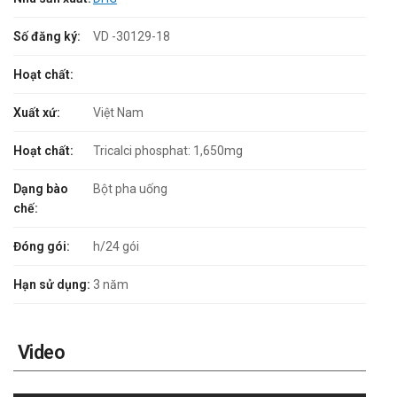
Số đăng ký:
VD -30129-18
Hoạt chất:
Xuất xứ:
Việt Nam
Hoạt chất:
Tricalci phosphat: 1,650mg
Dạng bào
Bột pha uống
chế:
Đóng gói:
h/24 gói
Hạn sử dụng:
3 năm
Video