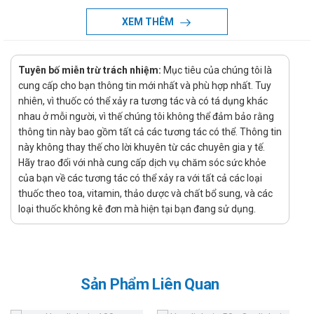
tăng nhu cầu như: Trẻ em đang trong thời kỳ phát triển,
XEM THÊM
phụ nữ có thai và phụ nữ cho con bú.
Hướng dẫn sử dụng Calvit 0,6g
Tuyên bố miễn trừ trách nhiệm:
Mục tiêu của chúng tôi là
Cách dùng:
cung cấp cho bạn thông tin mới nhất và phù hợp nhất. Tuy
nhiên, vì thuốc có thể xảy ra tương tác và có tá dụng khác
Uống thuốc sau khi ăn từ 1 - 1,5 giờ. Pha thuốc với 30 - 50
nhau ở mỗi người, vì thế chúng tôi không thể đảm bảo rằng
ml nước, lắc đều trước khi uống.
thông tin này bao gồm tất cả các tương tác có thể. Thông tin
Liều dùng:
này không thay thế cho lời khuyên từ các chuyên gia y tế.
Hãy trao đổi với nhà cung cấp dịch vụ chăm sóc sức khỏe
Trẻ em dưới 5 tuổi: Uống 1/2 gói/ ngày.
của bạn về các tương tác có thể xảy ra với tất cả các loại
Trẻ em từ 5 tuổi trở lên: Uống 1 - 2 gói/ ngày.
thuốc theo toa, vitamin, thảo dược và chất bổ sung, và các
loại thuốc không kê đơn mà hiện tại bạn đang sử dụng.
Người lớn: Uống 2 gói/ ngày.
Chống chỉ định của Calvit 0,6g
Tăng calci huyết, tăng calci niệu; sỏi thận và suy thận nặng;
người bệnh đang dùng digitalis, epinephrin; u ác tính tiêu
Sản Phẩm Liên Quan
xương; loãng xương do bất động, rung thất trong hồi sức tim.