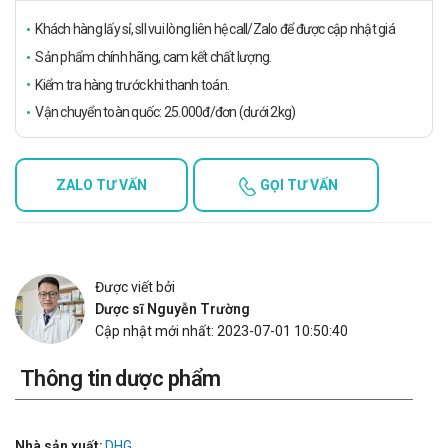
Khách hàng lấy sỉ, sll vui lòng liên hệ call/Zalo để được cập nhật giá
Sản phẩm chính hãng, cam kết chất lượng.
Kiểm tra hàng trước khi thanh toán.
Vận chuyển toàn quốc: 25.000đ/đơn (dưới 2kg)
ZALO TƯ VẤN
GỌI TƯ VẤN
Được viết bởi
Dược sĩ Nguyễn Trường
Cập nhật mới nhất: 2023-07-01 10:50:40
Thông tin dược phẩm
Nhà sản xuất:
DHG