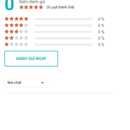
0
Điểm đánh giá
Tương tác có thể làm giảm hiệu quả của sản phẩm hoặc gia
(0 Lượt Đánh Giá)
tăng nguy cơ mắc các tác dụng phụ. Vì vậy, bạn cần tham
0 %
khảo ý kiến của dược sĩ, bác sĩ khi muốn dùng đồng thời với
0 %
các loại thuốc khác
0 %
Xử trí khi quên liều và quá liều
0 %
0 %
Quên liều: Dùng liều đó ngay khi nhớ ra. Không dùng liều thứ
hai để bù cho liều mà bạn có thể đã bỏ lỡ. Chỉ cần tiếp tục với
ĐÁNH GIÁ NGAY
liều tiếp theo.
Quá liều: Trong trường hợp khẩn cấp, hãy gọi ngay cho Trung
tâm cấp cứu 115 hoặc đến trạm Y tế địa phương gần nhất.
Bảo quản
Nơi thoáng mát, nhiệt độ không quá 30 độ C, tránh ánh sáng
Hạn sử dụng
36 tháng
Quy cách đóng gói