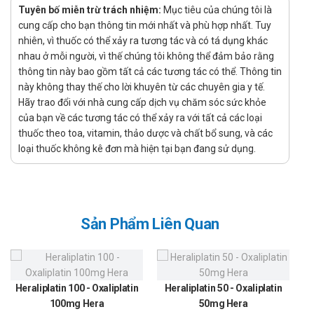
thuốc ít gây viêm loét dạ dày ruột (chí ít là khi điều trị ngắn
Tuyên bố miễn trừ trách nhiệm:
Mục tiêu của chúng tôi là
ngày) và không cản trở đông máu.
cung cấp cho bạn thông tin mới nhất và phù hợp nhất. Tuy
nhiên, vì thuốc có thể xảy ra tương tác và có tá dụng khác
Chỉ định:
nhau ở mỗi người, vì thế chúng tôi không thể đảm bảo rằng
Giảm dấu hiệu & triệu chứng viêm xương khớp mãn tính,
thông tin này bao gồm tất cả các tương tác có thể. Thông tin
viêm khớp dạng thấp ở người lớn.
này không thay thế cho lời khuyên từ các chuyên gia y tế.
Hãy trao đổi với nhà cung cấp dịch vụ chăm sóc sức khỏe
Kiểm soát các chứng đau cấp ở người lớn, kể cả đau răng.
của bạn về các tương tác có thể xảy ra với tất cả các loại
Điều trị đau bụng kinh tiên phát
thuốc theo toa, vitamin, thảo dược và chất bổ sung, và các
Hướng dẫn sử dụng Celenobe-200 Mepro
loại thuốc không kê đơn mà hiện tại bạn đang sử dụng.
Cách dùng:
Thuốc được bào chế dạng viên nên bệnh nhân sử dụng
thuốc bằng đường uống.
Sản Phẩm Liên Quan
Không nhai hoặc nghiền nát viên thuốc
Có thể uống trước hoặc sau khi ăn.
Liều dùng:
Heraliplatin 100 - Oxaliplatin
Heraliplatin 50 - Oxaliplatin
Viêm xương khớp mãn 200 mg/ngày, 1 lần hoặc chia 2
100mg Hera
50mg Hera