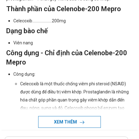
Thành phần của Celenobe-200 Mepro
Celecoxib.....................200mg
Dạng bào chế
Viên nang
Công dụng - Chỉ định của Celenobe-200
Mepro
Công dụng:
Celecoxib là một thuốc chống viêm phi steroid (NSAID)
được dùng để điều trị viêm khớp. Prostaglandin là những
hóa chất góp phần quan trọng gây viêm khớp dẫn đến
đau, nóng, sưng và đỏ. Celecoxib phong bế enzym tạo
prostaglandin (cyclooxygenase 2), làm giảm nồng độ
XEM THÊM
prostaglandin. Kết quả là giảm viêm và giảm sưng nóng
đỏ đau đi kèm. Celecoxib khác với các NSAID khác ở chỗ