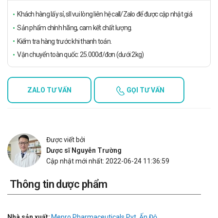
Khách hàng lấy sỉ, sll vui lòng liên hệ call/Zalo để được cập nhật giá
Sản phẩm chính hãng, cam kết chất lượng.
Kiểm tra hàng trước khi thanh toán.
Vận chuyển toàn quốc: 25.000đ/đơn (dưới 2kg)
ZALO TƯ VẤN
GỌI TƯ VẤN
Được viết bởi
Dược sĩ Nguyễn Trường
Cập nhật mới nhất: 2022-06-24 11:36:59
Thông tin dược phẩm
Nhà sản xuất:
Mepro Pharmaceuticals Pvt, Ấn Độ.