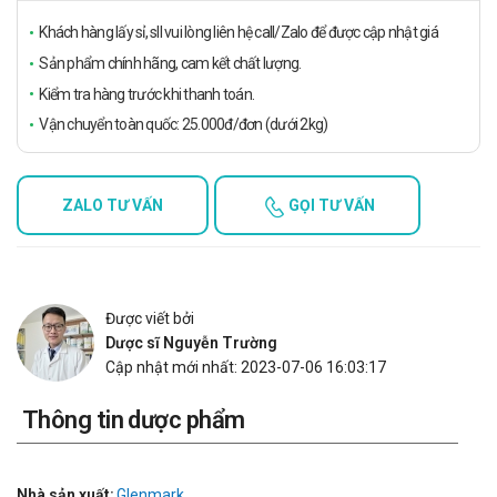
Khách hàng lấy sỉ, sll vui lòng liên hệ call/Zalo để được cập nhật giá
Sản phẩm chính hãng, cam kết chất lượng.
Kiểm tra hàng trước khi thanh toán.
Vận chuyển toàn quốc: 25.000đ/đơn (dưới 2kg)
ZALO TƯ VẤN
GỌI TƯ VẤN
Được viết bởi
Dược sĩ Nguyễn Trường
Cập nhật mới nhất: 2023-07-06 16:03:17
Thông tin dược phẩm
Nhà sản xuất:
Glenmark