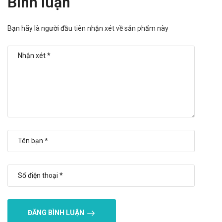
Bình luận
Người trưởng thành bắt đầu bằng liều 100mcg
Combiwave SF 250/ngày x 1 bên mũi.
Bạn hãy là người đầu tiên nhận xét về sản phẩm này
Có thể chia thành 2 lần hít hoặc dùng một lần.
Sau vài ngày, có thể điều chỉnh liều về 50mcg/ngày x 1 bên
mũi x 1 lần. Tổng liều không nên quá mức 400mcg cho cả
mũi.
Thanh thiếu niên trên 12 tuổi:
Sử dụng 100mcg/ngày làm liều bắt đầu, tăng gấp đôi nếu
đáp ứng kém hoặc tình trạng nặng.
Giảm còn 100 mcg/ngày làm liều duy trì, tổng không vượt
200mcg Combiwave SF 250/ngày.
Chống chỉ định của Combiwave SF 250
Glenmark
Không sử dụng Combiwave SF 250 cho những người mẫn
cảm với bất kỳ thành phần nào của thuốc.
ĐĂNG BÌNH LUẬN
Thuốc không dùng làm thuốc đầu cho điều trị bệnh hen nặng,