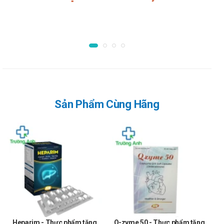
Syrup
Chưa ghi nhận về bất kì tác dụng không mong muốn nào
trong quá trình sử dụng sản phẩm.
Sử dụng thuốc cho phụ nữ có thai hoặc
đang cho con bú
Thận trọng khi dùng sản phẩm này cho phụ nữ có thai hoặc
đang cho con bú.
Sản Phẩm Cùng Hãng
Sử dụng thuốc cho người lái xe và vận
hành máy móc
Sản phẩm không gây ảnh hưởng đến khả năng lái xe và vận
hành máy móc.
Tương tác thuốc
Tương tác thuốc có thể làm giảm hiệu quả của thuốc hoặc gia
tăng nguy cơ mắc các tác dụng phụ. Vì vậy, bạn cần tham
Heparim - Thực phẩm tăng
Q-zyme 50 - Thực phẩm tăng
khảo ý kiến của dược sĩ, bác sĩ khi muốn dùng đồng thời sản