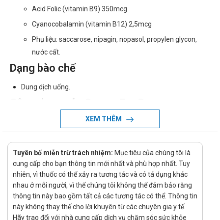
Acid Folic (vitamin B9) 350mcg
Cyanocobalamin (vitamin B12) 2,5mcg
Phụ liệu: saccarose, nipagin, nopasol, propylen glycon,
nước cất.
Dạng bào chế
Dung dịch uống.
Công dụng của CosmoFer Syrup
XEM THÊM
Giúp bổ sung Sắt, Acid Folic, Vitamin B12 ( thành phần quan
trọng trong cấu tạo tế bào máu) cho cơ thể, cải thiện triệu
chứng thiếu máu do thiếu sắt.
Tuyên bố miễn trừ trách nhiệm:
Mục tiêu của chúng tôi là
Chỉ định của CosmoFer Syrup
cung cấp cho bạn thông tin mới nhất và phù hợp nhất. Tuy
nhiên, vì thuốc có thể xảy ra tương tác và có tá dụng khác
Người tăng nhu cầu sử dụng sắt: Phụ nữ mang thai và cho
nhau ở mỗi người, vì thế chúng tôi không thể đảm bảo rằng
con bú.
thông tin này bao gồm tất cả các tương tác có thể. Thông tin
này không thay thế cho lời khuyên từ các chuyên gia y tế.
Người thiếu máu do thiếu sắt.
Hãy trao đổi với nhà cung cấp dịch vụ chăm sóc sức khỏe