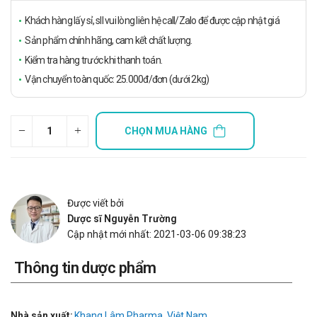
Khách hàng lấy sỉ, sll vui lòng liên hệ call/Zalo để được cập nhật giá
Sản phẩm chính hãng, cam kết chất lượng.
Kiểm tra hàng trước khi thanh toán.
Vận chuyển toàn quốc: 25.000đ/đơn (dưới 2kg)
CHỌN MUA HÀNG
Được viết bởi
Dược sĩ Nguyễn Trường
Cập nhật mới nhất: 2021-03-06 09:38:23
Thông tin dược phẩm
Nhà sản xuất:
Khang Lâm Pharma, Việt Nam.