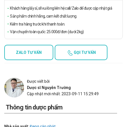
Khách hàng lấy sỉ, sll vui lòng liên hệ call/Zalo để được cập nhật giá
Sản phẩm chính hãng, cam kết chất lượng.
Kiểm tra hàng trước khi thanh toán.
Vận chuyển toàn quốc: 25.000đ/đơn (dưới 2kg)
ZALO TƯ VẤN
GỌI TƯ VẤN
Được viết bởi
Dược sĩ Nguyễn Trường
Cập nhật mới nhất: 2023-09-11 15:29:49
Thông tin dược phẩm
Nhà sản xuất:
Đang cập nhật