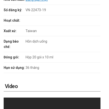
Số đăng ký:
VN-22473-19
Hoạt chất:
Xuất xứ:
Taiwan
Dạng bào
Hỗn dịch uống
chế:
Đóng gói:
Hộp 20 gói x 10 ml
Hạn sử dụng:
36 tháng
Video