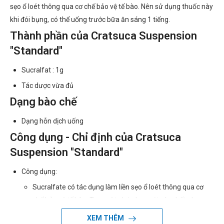
sẹo ổ loét thông qua cơ chế bảo vệ tế bào. Nên sử dụng thuốc này
khi đói bụng, có thể uống trước bữa ăn sáng 1 tiếng.
Thành phần của Cratsuca Suspension
"Standard"
Sucralfat : 1g
Tác dược vừa đủ
Dạng bào chế
Dạng hỗn dịch uống
Công dụng - Chỉ định của Cratsuca
Suspension "Standard"
Công dụng:
Sucralfate có tác dụng làm liền sẹo ổ loét thông qua cơ
chế bảo vệ tế bào. Tạo một phức hợp với các chất như
albumin và fribinogen của dịch rỉ kết dính với ổ loét, làm
XEM THÊM