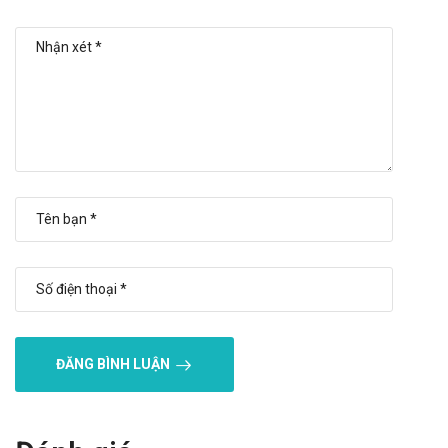
Lưu ý khi sử dụng Cratsuca Suspension
"Standard"
Lưu ý khi sử dụng cho một số đối tượng đặc biệt:
Dùng cho phụ nữ có thai và cho con bú: Thận trọng khi sử
dụng cho phụ nữ mang thai và cho con bú. Tham khảo ý
kiến của bác sĩ trước khi sử dụng.
Người lái xe: Thận trọng khi sử dụng cho đối tượng lái xe
và vận hành máy móc nặng, do có thể gây ra cảm giác
chóng mặt, mất điều hòa,..
Người già: Cần tham khảo ý kiến của bác sĩ khi sử dụng liều
lượng cho người trên 65 tuổi.
Trẻ em: Để xa tầm tay trẻ em
ĐĂNG BÌNH LUẬN
Một số đối tượng khác: Lưu ý khi sử dụng cho người mẫn
cảm với các thành phần của sản phẩm
Ưu nhược điểm của Cratsuca Suspension