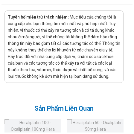
thành hàng rào ngăn cản tác dụng của acit, pepsin, và
muối mật (Sucralfate cũng gắn trên niêm mạc bình
thường của dạ dày và tá tràng nhưng với nồng độ ít hơn
Tuyên bố miễn trừ trách nhiệm:
Mục tiêu của chúng tôi là
cung cấp cho bạn thông tin mới nhất và phù hợp nhất. Tuy
nhiều so với vị trí loét). Sucralfate còn ức chế hoạt động
nhiên, vì thuốc có thể xảy ra tương tác và có tá dụng khác
của pepsin, gắn với muối mật, làm tăng sản xuất
nhau ở mỗi người, vì thế chúng tôi không thể đảm bảo rằng
prostaglandin E2 và dịch nhầy dạ dày. Sucralfate có diện
thông tin này bao gồm tất cả các tương tác có thể. Thông tin
tích bề mặt bao phủ nhiều hơn gấp đôi so với bột
này không thay thế cho lời khuyên từ các chuyên gia y tế.
Sucralfate và cho thấy sự bám dính vào niêm mạc rất bền
Hãy trao đổi với nhà cung cấp dịch vụ chăm sóc sức khỏe
của bạn về các tương tác có thể xảy ra với tất cả các loại
chắc (do đó liều 2g/ngày Sucralfate cho thấy có hiệu quả
thuốc theo toa, vitamin, thảo dược và chất bổ sung, và các
tương đương 4g/ngày của các dạng Sucralfate khác).
loại thuốc không kê đơn mà hiện tại bạn đang sử dụng.
Chỉ định:
Loét dạ dày – tá tràng, viêm dạ dày mãn tính, loét lành
tính.
Phòng ngừa tái phát loét tá tràng, loét do stress.
Sản Phẩm Liên Quan
Chỉ định trong trường hợp trào ngược dạ dày – thực quản.
Hướng dẫn sử dụng Cratsuca Suspension