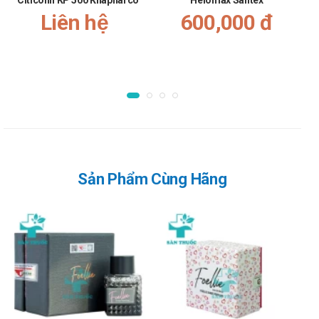
Citicolin KP 500 Khapharco
Helomax Santex
Có rất ít trường hợp có tình trạng mẩn đỏ sau khi bôi ngày thứ
Liên hệ
600,000 đ
nhất, thứ hai. Tác dụng phụ này giảm dần trong các ngày bôi
tiếp theo.
Sử dụng thuốc cho phụ nữ có thai hoặc
đang cho con bú
Thận trọng khi dùng sản phẩm này cho phụ nữ có thai hoặc
đang cho con bú.
Sử dụng thuốc cho người lái xe và vận
Sản Phẩm Cùng Hãng
hành máy móc
Sản phẩm không gây ảnh hưởng đến khả năng lái xe và vận
hành máy móc.
Tương tác thuốc
Tương tác thuốc có thể làm giảm hiệu quả của thuốc hoặc gia
tăng nguy cơ mắc các tác dụng phụ. Vì vậy, bạn cần tham
khảo ý kiến của dược sĩ, bác sĩ khi muốn dùng đồng thời sản