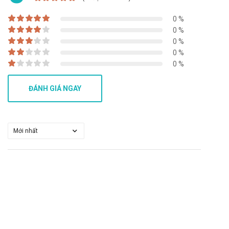
khung giờ
sáng:10h-11h
,
chiều: 14h30-15h30
Mua hàng trên website:
https://santhuoc.net
0 %
0 %
Mua hàng qua số điện thoại
0 %
hotline:
Call/Zalo: 090.179.6388
để được gặp dược sĩ
0 %
đại học tư vấn cụ thể và nhanh nhất.
0 %
Video về Cream Aloem
ĐÁNH GIÁ NGAY