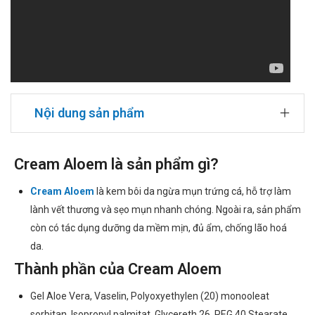
Nội dung sản phẩm
Cream Aloem là sản phẩm gì?
Cream Aloem
là kem bôi da ngừa mụn trứng cá, hỗ trợ làm
lành vết thương và sẹo mụn nhanh chóng. Ngoài ra, sản phẩm
còn có tác dụng dưỡng da mềm mịn, đủ ẩm, chống lão hoá
da.
Thành phần của Cream Aloem
Gel Aloe Vera, Vaselin, Polyoxyethylen (20) monooleat
sorbitan, Isopropyl palmitat, Glycereth 26, PEG 40 Stearate,