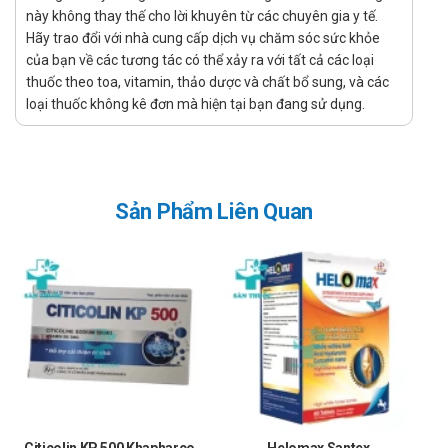
Chỉ định của Cream Aloem
này không thay thế cho lời khuyên từ các chuyên gia y tế.
Hãy trao đổi với nhà cung cấp dịch vụ chăm sóc sức khỏe
Sản phẩm dùng cho mọi loại da.
của bạn về các tương tác có thể xảy ra với tất cả các loại
Chống chỉ định của Cream Aloem
thuốc theo toa, vitamin, thảo dược và chất bổ sung, và các
loại thuốc không kê đơn mà hiện tại bạn đang sử dụng.
Không dùng cho người mẫn cảm với bất cứ thành phần nào
của sản phẩm.
Cách dùng - Liều dùng Cream Aloem
Rửa sạch vùng da cần chăm sóc, thoa lượng kem vừa đủ lên
Sản Phẩm Liên Quan
da.
Sử dụng đều đặn 2-3 lần/ngày.
Lưu ý khi sử dụng Cream Aloem
Chỉ dùng bôi ngoài da.
Sản phẩm này không phải là thuốc, không có tác dụng thay
thế thuốc chữa bệnh.
Tác dụng phụ khi sử dụng Cream Aloem