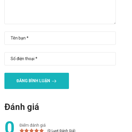
Nhà sản xuất
Vĩnh hưng Pharma.
Sản phẩm tương tự
Kem ngừa mụn LeoQ (Z9)
Kem ngừa mụn Esunvy
PostNeoDerm
Giá Cream Aloem là bao nhiêu?
Cream Aloem
hiện đang được bán sỉ lẻ tại
Trường Anh
.
ĐĂNG BÌNH LUẬN
Các bạn vui lòng liên hệ hotline công ty
Call/Zalo:
090.179.6388
để được giải đáp thắc mắc về giá.
Mua Cream Aloem ở đâu?
Đánh giá
Các bạn có thể dễ dàng mua
Cream Aloem
tại
Trường Anh
bằng
0
cách:
Điểm đánh giá
Mua hàng trực tiếp tại cửa hàng với khách lẻ theo
(0 Lượt Đánh Giá)