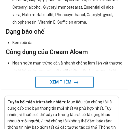
Cetearyl alcohol, Glyceryl monostearat, Essential oil aloe
vera, Natri metabisulfit, Phenoxyethanol, Caprylyl gycol,
chlophenesin, Vitamin E, Sufficien aroma.
Dạng bào chế
Kem bôi da.
Công dụng của Cream Aloem
Ngăn ngừa mụn trứng cá và nhanh chóng làm liền vết thương
do bị bỏng, herpes, vẩy nến; vết phồng rộp, bị thương do bị
côn trùng cắn, mẩn ngứa.
XEM THÊM
Kích thích tăng sản xuất collagen, sợi elastin và proteoglycan
làm giảm sự lão hóa, dưỡng ẩm cho da, giảm khô ngứa và
Tuyên bố miễn trừ trách nhiệm:
phục hồi tổn thương trên da.
Mục tiêu của chúng tôi là
cung cấp cho bạn thông tin mới nhất và phù hợp nhất. Tuy
Làm giảm sắc tố trên da, chống hình thành các sắc tố mới.
nhiên, vì thuốc có thể xảy ra tương tác và có tá dụng khác
Làm thu hẹp lỗ chân lông.
nhau ở mỗi người, vì thế chúng tôi không thể đảm bảo rằng
thông tin này bao gồm tất cả các tương tác có thể. Thông tin