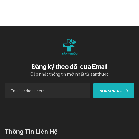
Quy cách đóng gói
Hộp 30 gói
Nhà sản xuất
Công ty cổ phần dược phẩm Thành Phát
Sản phẩm tương tự
Đại tràng-HD
Đăng ký theo dõi qua Email
Đại tràng PV
Cập nhật thông tin mới nhất từ santhuoc
Viên đại tràng Inberco OPC
Giá Đại tràng TP là bao nhiêu?
SUBSCRIBE
Đại tràng TP
​
hiện đang được bán sỉ lẻ tại
Trường Anh
. Các
bạn vui lòng liên hệ hotline công ty
Call/Zalo:
090.179.6388
để được giải đáp thắc mắc về giá.
Mua Đại tràng TP ở đâu?
Thông Tin Liên Hệ
Các bạn có thể dễ dàng mua
Đại tràng TP​
tại
Trường Anh
bằng