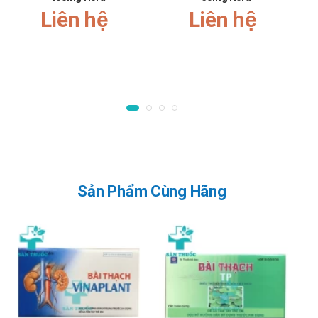
ngon, ợ chua, ợ hơi, nóng rát vùng thượng vị, ăn uống khó
Liên hệ
Liên hệ
tiêu, rối loạn tiêu hóa, rối loạn chức năng đại tràng, đi
ngoài nhiều lần, phân sống, phân nát.
Hướng dẫn sử dụng Đại tràng TP
Cách dùng:
Thuốc dùng để uống
Liều dùng:
Uống 2 viên/lần, ngày 2-3 lần. Nên uống trước bữa ăn 30
phút hoặc sau khi ăn 1 giờ.
Sản Phẩm Cùng Hãng
Nên sử dụng liên tục 45-60 ngày để có hiệu quả tốt nhất.
Chống chỉ định của Đại tràng TP
Không dùng cho người mẫn cảm với bất cứ thành phần nào
của sản phẩm
Lưu ý khi sử dụng Đại tràng TP