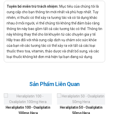
Dạng viên hoàn
Tuyên bố miễn trừ trách nhiệm:
Mục tiêu của chúng tôi là
Công dụng - Chỉ định của Đại tràng TP
cung cấp cho bạn thông tin mới nhất và phù hợp nhất. Tuy
nhiên, vì thuốc có thể xảy ra tương tác và có tá dụng khác
Công dụng:
nhau ở mỗi người, vì thế chúng tôi không thể đảm bảo rằng
Giúp cân bằng hệ vi khuẩn có ích đường ruột, tăng cường
thông tin này bao gồm tất cả các tương tác có thể. Thông tin
sức đề kháng, tái tạo niêm mạc đại tràng và tăng cường
này không thay thế cho lời khuyên từ các chuyên gia y tế.
sức khỏe hệ tiêu hóa.
Hãy trao đổi với nhà cung cấp dịch vụ chăm sóc sức khỏe
của bạn về các tương tác có thể xảy ra với tất cả các loại
Giúp giảm các cảm giác căng thẳng, stress kích thích gây
thuốc theo toa, vitamin, thảo dược và chất bổ sung, và các
co thắt đại tràng. Giúp phòng ngừa và làm giảm các triệu
loại thuốc không kê đơn mà hiện tại bạn đang sử dụng.
chứng của bệnh viêm đại tràng cấp tính, mạn tính, rối loạn
chức năng đại tràng, đi ngoài nhiều lần, phân sống, phân
nát
Chỉ định:
Sản Phẩm Liên Quan
Người đang bị bệnh viêm đại tràng co thắt, hội chứng ruột
dễ kích thích và có hội chứng dạ dày kích thích (sau uống
rượu bia, dùng thuốc).
Heraliplatin 100 - Oxaliplatin
Heraliplatin 50 - Oxaliplatin
Người có các biểu hiện: đầy bụng, miệng đắng, ăn không
100mg Hera
50mg Hera