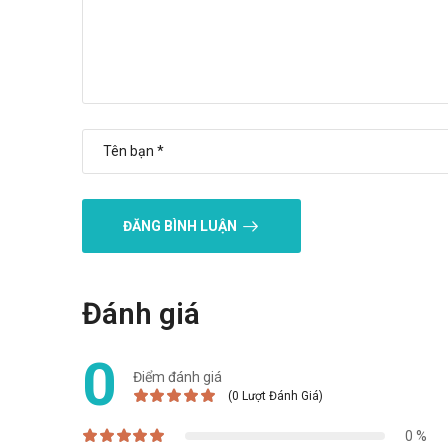
Mua hàng qua số điện thoại hotline:
Call/Zalo: 090
Video về Dopiro D
ĐĂNG BÌNH LUẬN
Đánh giá
0
Điểm đánh giá
(0 Lượt Đánh Giá)
0 %