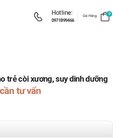
Hotline:
0
Giỏ Hàng:
0971899466
o trẻ còi xương, suy dinh dưỡng
cần tư vấn