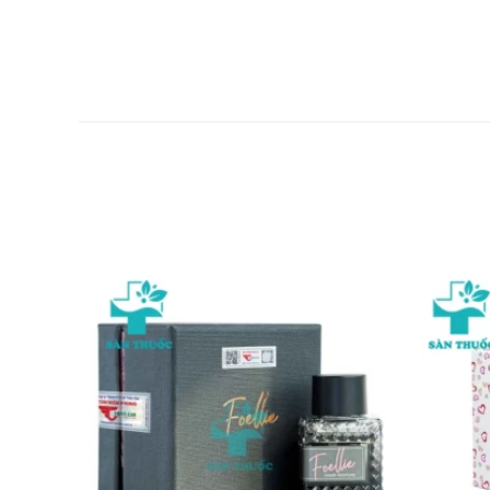
Sử dụng thuốc cho người lái xe và 
Tác dụng không mong muốn khi dùng thuốc đã thông bá
Tương tác thuốc
Thuốc Pitator có tương tác với các thuốc ức chế protei
erythromycin, enzyme cytochrome P450. Không sử dụng ph
Xử trí khi quá liều
Nếu quá liều xảy ra cần báo ngay cho bác sĩ, hoặc thấy c
Xử trí khi quên liều
Thông thường các thuốc có thể uống trong khoảng 1-2 gi
khi phát hiện quên. Tuy nhiên, nếu thời gian quá xa thời
định.
Bảo quản
Nơi thoáng mát, nhiệt độ không quá 30 độ C, tránh ánh