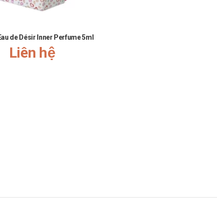
 Eau de Désir Inner Perfume 5ml
Liên hệ
́c bạn vui lòng liên hệ hotline công ty
Call/Zalo: 090.179.6388
để được gia
g cách:
khung giờ
sáng:10h-11h
,
chiều: 14h30-15h30