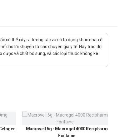
osbuvir / velpatasvir / voxilaprevir, phụ nữ có thai và
uốc có thể xảy ra tương tác và có tá dụng khác nhau ở
ế cho lời khuyên từ các chuyên gia y tế. Hãy trao đổi
ảo dược và chất bổ sung, và các loại thuốc không kê
ng nước tiểu.
 Celogen
Macrovell 6g - Macrogol 4000 Recipharm
Urundin
au khi sử dụng.
Fontaine
300