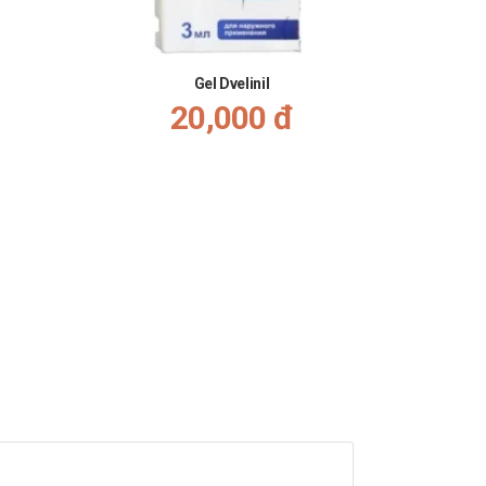
Gel Dvelinil
20,000 đ
̉i đáp thắc mắc về giá.