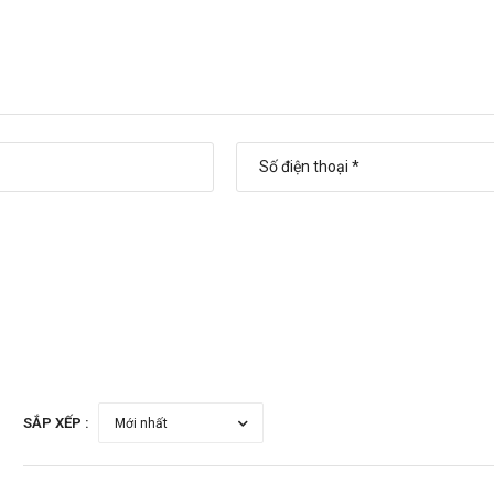
.179.6388
để được gặp dược sĩ đại học tư vấn cụ thể và nhanh nhất.
SẮP XẾP :
Video hướng dẫn sử dụng Dopiro D