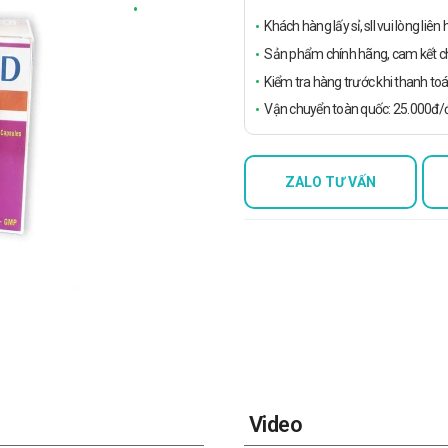
Khách hàng lấy sỉ, sll vui lòng liê
Sản phẩm chính hãng, cam kết ch
Kiểm tra hàng trước khi thanh toá
Vận chuyển toàn quốc: 25.000đ/đ
ZALO TƯ VẤN
Video