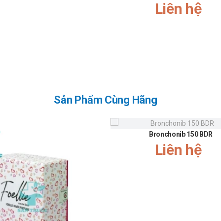
Liên hệ
vận hành máy móc
o là có thể bị chóng mặt, nhức đầu, do vậy không nên lái xe hoặc vận
n vận chuyển: cyclosporin, thuốc ức chế protease, gemfibrozil và các sả
ối hợp đồng thời sofosbuvir / velpatasvir / voxilaprevir. Liên hệ với bá
Sản Phẩm Cùng Hãng
ó biểu hiện bất thường cần tới bệnh viện để được điều trị kịp thời.
Bronchonib 150 BDR
Liên hệ
ờ so với quy định trong đơn thuốc. Trừ khi có quy định nghiêm ngặt về thơ
 điểm cần uống thì không nên uống bù có thể gây nguy hiểm cho cơ thể. Cầ
 sáng.