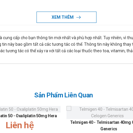
với thuốc
XEM THÊM
t chất hay bất kì thành phần tá dược của thuốc.
y thận nặng, bệnh cơ, đang dùng cyclosporin, dùng phối hợp đồng thời sof
là cung cấp cho bạn thông tin mới nhất và phù hợp nhất. Tuy nhiên, vì th
D
tin này bao gồm tất cả các tương tác có thể. Thông tin này không thay th
 tương tác có thể xảy ra với tất cả các loại thuốc theo toa, vitamin, th
iờ sau bữa ăn.
sau bữa ăn.
 mãn hoặc có triệu chứng tích tụ Ca ở thận. Nên theo dõi nồng độ Ca tro
Sản Phẩm Liên Quan
thấp
latin 50 - Oxaliplatin 50mg Hera
oặc đang cho con bú
Liên hệ
Telmigen 40 - Telmisartan 40mg
hi sử dụng, cần hỏi ý kiến bác sĩ và được tư vấn giữa nguy cơ – lợi ích s
Generics