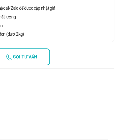
n hệ call/Zalo để được cập nhật giá
ất lượng.
n.
ơn (dưới 2kg)
GỌI TƯ VẤN