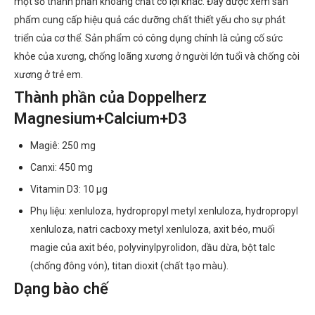
một số thành phần khoáng chất có lợi khác. Đây được xem sản
phẩm cung cấp hiệu quả các dưỡng chất thiết yếu cho sự phát
triển của cơ thể. Sản phẩm có công dụng chính là củng cố sức
khỏe của xương, chống loãng xương ở người lớn tuổi và chống còi
xương ở trẻ em.
Thành phần của Doppelherz
Magnesium+Calcium+D3
Magiê: 250 mg
Canxi: 450 mg
Vitamin D3: 10 µg
Phụ liệu: xenluloza, hydropropyl metyl xenluloza, hydropropyl
xenluloza, natri cacboxy metyl xenluloza, axit béo, muối
magie của axit béo, polyvinylpyrolidon, dầu dừa, bột talc
(chống đông vón), titan dioxit (chất tạo màu).
Dạng bào chế