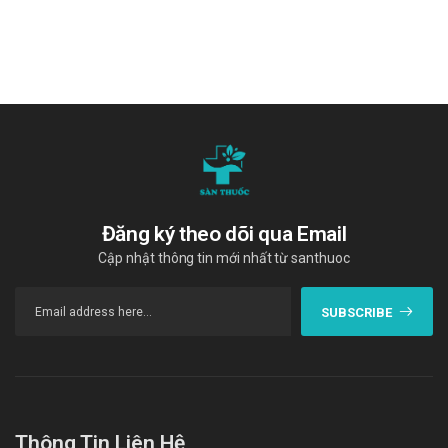
Viên nén
Công dụng - Chỉ định của Doppelherz
Magnesium+Calcium+D3
Công dụng:
Canxi: Là thành phần chính cấu tạo nên xương, được hấp
thụ và lưu trữ trong xương. Canxi giúp duy trì xương bình
thường, giúp xương chắc khỏe, hỗ trợ phòng ngừa bệnh
loãng xương và giúp nhanh lành vết thương.
Đăng ký theo dõi qua Email
Vitamin D3: Cũng là thành phần quan trọng tạo nên khung
Cập nhật thông tin mới nhất từ santhuoc
xương. Nó hỗ trợ xương chắc khỏe và vô cùng cần thiết để
tăng hấp thu canxi vào cơ thể. Nếu chỉ bổ sung canxi mà
SUBSCRIBE
thiếu D3 thì nguy cơ canxi bị phá hủy hoặc không đến được
xương cũng rất cao.
Magie: Giúp cơ thể xây dựng các tế bào xương mới, tăng
mật độ khoáng xương, giảm tỷ lệ gãy xương do loãng
xương. Magie cũng rất cần thiết để thúc đẩy quá trình hấp
Thông Tin Liên Hệ