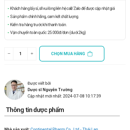
Khách hàng lấy sỉ, sll vui lòng liên hệ call/Zalo để được cập nhật giá
Sản phẩm chính hãng, cam kết chất lượng.
Kiểm tra hàng trước khi thanh toán.
Vận chuyển toàn quốc: 25.000đ/đơn (dưới 2kg)
CHỌN MUA HÀNG
Được viết bởi
Dược sĩ Nguyễn Trường
Cập nhật mới nhất: 2024-07-08 10:17:39
Thông tin dược phẩm
Nhà sản xuất:
Continental Pharm Co., Ltd - Thái Lan