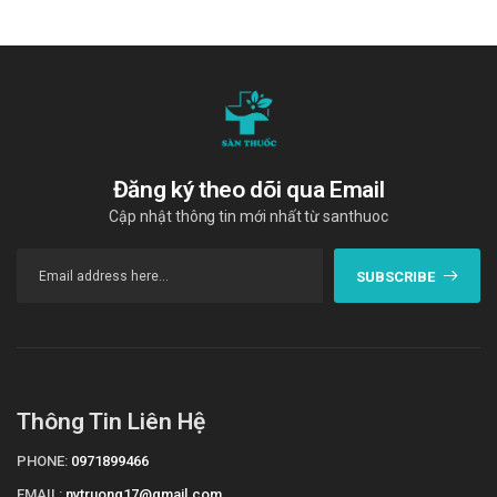
Các bạn có thể dễ dàng mua
Doproct Ointment
tại
Trường
Anh
bằng cách:
Mua hàng trực tiếp tại cửa hàng với khách lẻ theo
khung giờ
sáng:10h-11h
,
chiều: 14h30-15h30
Mua hàng trên website:
https://santhuoc.net
Mua hàng qua số điện thoại
Đăng ký theo dõi qua Email
hotline:
Call/Zalo: 090.179.6388
để được gặp dược sĩ
Cập nhật thông tin mới nhất từ santhuoc
đại học tư vấn cụ thể và nhanh nhất.
Video về Doproct Ointment
SUBSCRIBE
Thông Tin Liên Hệ
PHONE:
0971899466
EMAIL:
nvtruong17@gmail.com