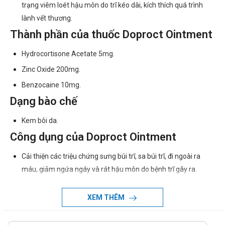
trạng viêm loét hậu môn do trĩ kéo dài, kích thích quá trình
lành vết thương.
Thành phần của thuốc Doproct Ointment
Hydrocortisone Acetate 5mg.
Zinc Oxide 200mg.
Benzocaine 10mg.
Dạng bào chế
Kem bôi da.
Công dụng của Doproct Ointment
Cải thiện các triệu chứng sưng búi trĩ, sa búi trĩ, đi ngoài ra
máu, giảm ngứa ngáy và rát hậu môn do bệnh trĩ gây ra.
Tăng sức bền của thành tĩnh mạch, chống co thắt, giúp các
XEM THÊM
tĩnh mạch trĩ có khả năng chịu áp lực cao và không bị sa ra
ngoài.