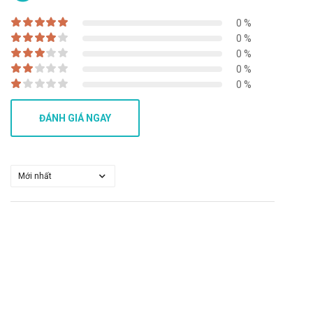
Nơi khô thoáng, tránh ẩm, tránh ánh sáng trực tiếp.
0 %
Quy cách đóng gói
0 %
0 %
Tuýp 10g.
0 %
Nhà sản xuất
0 %
Continental Pharm Co., Ltd - Thái Lan.
ĐÁNH GIÁ NGAY
Sản phẩm tương tự
Hemorrhoid
Kem bôi trĩ Titanoreine
Kem mỡ bôi trĩ Hemopropin
Giá Doproct Ointment là bao nhiêu?
Doproct Ointment
hiện đang được bán sỉ lẻ tại
Trường
Anh
. Các bạn vui lòng liên hệ hotline công ty
Call/Zalo:
090.179.6388
để được giải đáp thắc mắc về giá.
Mua Doproct Ointment ở đâu?