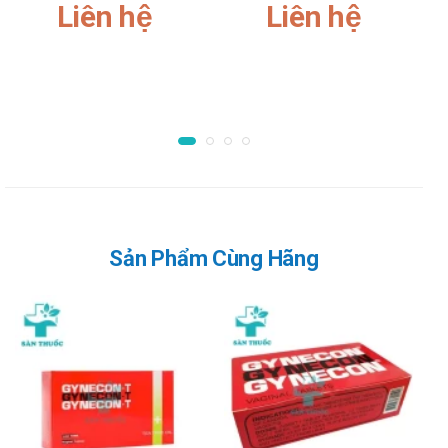
Liên hệ
Liên hệ
còn khi sinh thường động tác rặn đẻ đưa thai ra ngoài vô tình
làm tăng áp lực lên tĩnh mạch trĩ.
Người có thói quen ngồi xổm, rặn khi đi cầu, quan hệ đồng tính
nam.
Người đang bị trĩ nội và trĩ ngoại, viêm rát hậu môn.
Chống chỉ định của Doproct Ointment
Mẫn cảm với bất cứ thành phần nào của sản phẩm.
Cách dùng - Liều dùng Doproct Ointment
Sản Phẩm Cùng Hãng
Cách dùng:
Vệ sinh sạch vùng hậu môn bằng nước ấm, sau đó lau khô
bằng khăn mềm.
Cho một lượng kem vừa đủ ra tay, thoa trực tiếp lên vùng
hậu môn bị tổn thương.
Liều dùng: Ngày thoa 2 lần, sáng và tối.