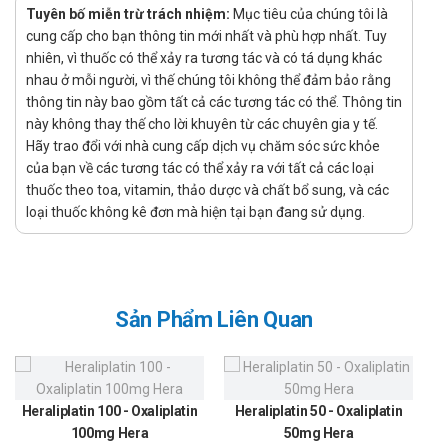
Chấm dứt tình trạng xuất huyết vùng hậu môn do búi trĩ, giúp
Tuyên bố miễn trừ trách nhiệm:
Mục tiêu của chúng tôi là
việc đi vệ sinh được thoải mái, không bị đau hay rát.
cung cấp cho bạn thông tin mới nhất và phù hợp nhất. Tuy
nhiên, vì thuốc có thể xảy ra tương tác và có tá dụng khác
Kháng viêm, kháng khuẩn, làm lành các vết thương, ngăn
nhau ở mỗi người, vì thế chúng tôi không thể đảm bảo rằng
ngừa nhiễm trùng và sự hình thành của các búi trĩ mới ở khu
thông tin này bao gồm tất cả các tương tác có thể. Thông tin
vực hậu môn trực tràng.
này không thay thế cho lời khuyên từ các chuyên gia y tế.
Làm co búi trĩ, điều trị bệnh trĩ nội, trĩ ngoại, trĩ hỗn hợp.
Hãy trao đổi với nhà cung cấp dịch vụ chăm sóc sức khỏe
của bạn về các tương tác có thể xảy ra với tất cả các loại
Đẩy nhanh quá trình tái tạo các tế bào biểu mô ở niêm mạc
thuốc theo toa, vitamin, thảo dược và chất bổ sung, và các
hậu môn trực tràng.
loại thuốc không kê đơn mà hiện tại bạn đang sử dụng.
Chỉ định của Doproct Ointment
Người có thói quen ăn uống thiếu chất xơ, thường xuyên dùng
đồ cay nóng dẫn đến táo bón.
Sản Phẩm Liên Quan
Người thường xuyên ngồi nhiều ít vận động, người đứng lâu
thường xuyên, hay khuân vác nặng.
Người lớn tuổi, người béo phì, người có bướu vùng hậu môn
Heraliplatin 100 - Oxaliplatin
trực tràng.
Heraliplatin 50 - Oxaliplatin
100mg Hera
50mg Hera
Phụ nữ mang thai và sau sinh: do khi mang thai dễ bị táo bón,