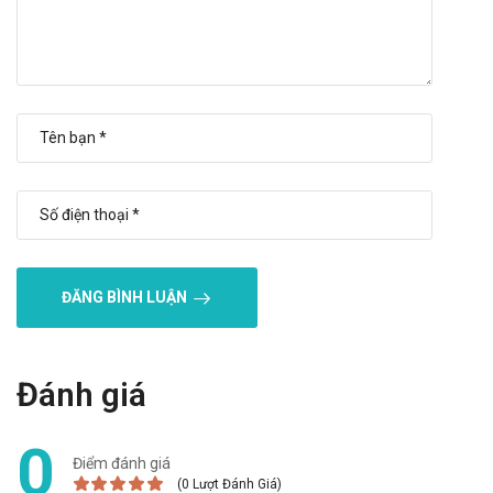
Tương tác thuốc
Tương tác thuốc có thể làm giảm hiệu quả của thuốc hoặc gia
tăng nguy cơ mắc các tác dụng phụ. Vì vậy, bạn cần tham
khảo ý kiến của dược sĩ, bác sĩ khi muốn dùng đồng thời sản
phẩm này với các loại thuốc khác.
Xử trí khi quên liều
Bạn nên dùng liều bị quên ngay lúc nhớ ra. Nếu liều đó gần
với lần dùng thuốc tiếp theo, bỏ qua liều bị quên và tiếp tục
dùng thuốc theo đúng thời gian quy định. Không dùng 2
ĐĂNG BÌNH LUẬN
liều cùng lúc.
Xử trí khi quá liều
Chưa ghi nhận tác dụng phụ nào của sản phẩm khi sử dụng
Đánh giá
quá liều. Nếu gặp phải các phản ứng quá mẫn, bạn nên tạm
ngưng dùng thuốc và tham khảo ý kiến của bác sĩ.
0
Điểm đánh giá
Bảo quản
(0 Lượt Đánh Giá)