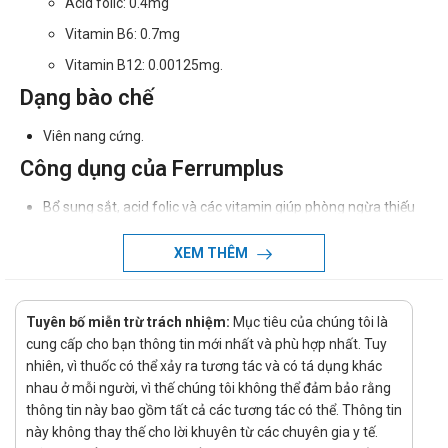
Acid folic: 0.4mg
Vitamin B6: 0.7mg
Vitamin B12: 0.00125mg.
Dạng bào chế
Viên nang cứng.
Công dụng của Ferrumplus
Bổ sung sắt, acid folic và các vitamin giúp phòng ngừa thiếu
máu do thiếu sắt.
XEM THÊM
Chỉ định của Ferrumplus
Trẻ em và người lớn thiếu máu do thiếu sắt, mất máu.
Tuyên bố miễn trừ trách nhiệm:
Mục tiêu của chúng tôi là
Bệnh nhân sau phẫu thuật.
cung cấp cho bạn thông tin mới nhất và phù hợp nhất. Tuy
nhiên, vì thuốc có thể xảy ra tương tác và có tá dụng khác
Phụ nữ chuẩn bị mang thai, đang mang thai, cho con bú.
nhau ở mỗi người, vì thế chúng tôi không thể đảm bảo rằng
Chống chỉ định của Ferrumplus
thông tin này bao gồm tất cả các tương tác có thể. Thông tin
này không thay thế cho lời khuyên từ các chuyên gia y tế.
Không dùng cho người mẫn cảm với bất cứ thành phần nào