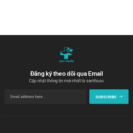
IronMelts
Iron Folic
Giá Ferrumplus là bao nhiêu?
Ferrumplus
hiện đang được bán sỉ lẻ tại
Trường Anh
.
Các bạn vui lòng liên hệ hotline công ty
Call/Zalo:
090.179.6388
để được giải đáp thắc mắc về giá.
Mua Ferrumplus ở đâu?
Các bạn có thể dễ dàng mua
Ferrumplus
tại
Trường Anh
bằng
Đăng ký theo dõi qua Email
cách:
Cập nhật thông tin mới nhất từ santhuoc
Mua hàng trực tiếp tại cửa hàng với khách lẻ theo
khung giờ
sáng:10h-11h
,
chiều: 14h30-15h30
SUBSCRIBE
Mua hàng trên website:
https://santhuoc.net
Mua hàng qua số điện thoại
hotline:
Call/Zalo: 090.179.6388
để được gặp dược sĩ
đại học tư vấn cụ thể và nhanh nhất.