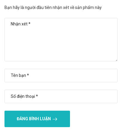
Người lái xe: Chưa có bất kỳ báo cáo cụ thể nào. Thận trọng
Bạn hãy là người đầu tiên nhận xét về sản phẩm này
và tham khảo ý kiến bác sĩ trước khi dùng sản phẩm cho
người lái xe và vận hành máy móc.
Người già: Khi sử dụng nên liệt kê các thuốc đang dùng cho
bác sĩ để tránh xảy ra các tương tác không đáng có.
Trẻ em: Chưa có bất kỳ nghiên cứu nào trên trẻ em, cần thận
trọng hỏi ý kiến bác sĩ trước khi sử dụng.
Ưu nhược điểm của Fludalt Duo
250mcg/50mcg
Ưu điểm:
Các thành phần có trong sản phẩm đã được giới chuyên
gia kiểm định và rất an toàn khi sử dụng.
Nguồn gốc, xuất xứ rõ ràng được sản xuất theo dây
chuyền hiện đại.
ĐĂNG BÌNH LUẬN
Nhược điểm: