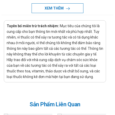
2 tác dụng kéo dài.
XEM THÊM
Điều trị triệu chứng COPD khi thể tích thở ra gắng sức trong
giây đầu tiên FEV1 < 60% so với lý thuyết (tiền giãn phế quản),
tiền sử tái phát nhiều lần và có những triệu chứng đáng kể dù
Tuyên bố miễn trừ trách nhiệm:
Mục tiêu của chúng tôi là
cung cấp cho bạn thông tin mới nhất và phù hợp nhất. Tuy
đã điều trị bằng thuốc giãn phế quản thường xuyên
nhiên, vì thuốc có thể xảy ra tương tác và có tá dụng khác
Sản phẩm được chỉ định sử dụng cho đối
nhau ở mỗi người, vì thế chúng tôi không thể đảm bảo rằng
tượng nào?
thông tin này bao gồm tất cả các tương tác có thể. Thông tin
này không thay thế cho lời khuyên từ các chuyên gia y tế.
Người bệnh bị hen phế quản theo chỉ định của bác sĩ.
Hãy trao đổi với nhà cung cấp dịch vụ chăm sóc sức khỏe
Hướng dẫn sử dụng Fludalt Duo
của bạn về các tương tác có thể xảy ra với tất cả các loại
thuốc theo toa, vitamin, thảo dược và chất bổ sung, và các
250mcg/50mcg
loại thuốc không kê đơn mà hiện tại bạn đang sử dụng.
Liều dùng:
Hen phế quản: > 12 tuổi: 1 liều (50 mcg/250mcg hoặc 50
mcg/500mcg) x 2 lần/ngày; nếu triệu chứng đã được kiểm
Sản Phẩm Liên Quan
soát: có thể giảm còn 1 lần/ngày, vào buổi tối (nếu có triệu
chứng về đêm) hoặc vào buổi sáng (nếu có triệu chứng