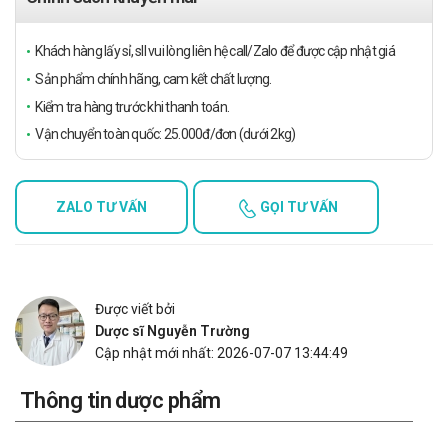
Khách hàng lấy sỉ, sll vui lòng liên hệ call/Zalo để được cập nhật giá
Sản phẩm chính hãng, cam kết chất lượng.
Kiểm tra hàng trước khi thanh toán.
Vận chuyển toàn quốc: 25.000đ/đơn (dưới 2kg)
ZALO TƯ VẤN
GỌI TƯ VẤN
Được viết bởi
Dược sĩ Nguyễn Trường
Cập nhật mới nhất: 2026-07-07 13:44:49
Thông tin dược phẩm