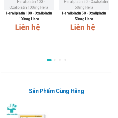
vào ban ngày) để duy trì kiểm soát tình trạng bệnh hoặc có
thể thử điều trị corticosteroid đơn độc ở giai đoạn tiếp
Heraliplatin 100 - Oxaliplatin
Heraliplatin 50 - Oxaliplatin
theo.
100mg Hera
50mg Hera
Liên hệ
Liên hệ
COPD: người lớn: 1 liều (50mcg/500mcg) x 2 lần/ngày
Cách dùng:
Dùng đường hít qua miệng.
Chống chỉ định Fludalt Duo
250mcg/50mcg
Không dùng cho người mẫn cảm với bất kỳ thành phần nào có
trong sản phẩm.
Lưu ý khi sử dụng Fludalt Duo
Sản Phẩm Cùng Hãng
250mcg/50mcg
Bệnh nhân lao phổi và nấm dạng hoạt động hoặc tiềm ẩn,
nhiễm vi rút hoặc các nhiễm khuẩn khác trên đường hô hấp,
rối loạn tim mạch nghiêm trọng, bất thường nhịp tim, nhiễm