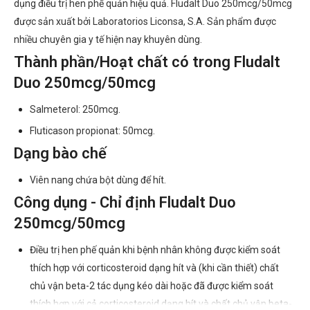
dụng điều trị hen phế quản hiệu quả. Fludalt Duo 250mcg/50mcg
được sản xuất bởi Laboratorios Liconsa, S.A. Sản phẩm được
nhiều chuyên gia y tế hiện nay khuyên dùng.
Thành phần/Hoạt chất có trong Fludalt
Duo 250mcg/50mcg
Salmeterol: 250mcg.
Fluticason propionat: 50mcg.
Dạng bào chế
Viên nang chứa bột dùng để hít.
Công dụng - Chỉ định Fludalt Duo
250mcg/50mcg
Điều trị hen phế quản khi bệnh nhân không được kiểm soát
thích hợp với corticosteroid dạng hít và (khi cần thiết) chất
chủ vận beta-2 tác dụng kéo dài hoặc đã được kiểm soát
thích hợp với cả corticosteroid dạng hít và chất chủ vận beta-