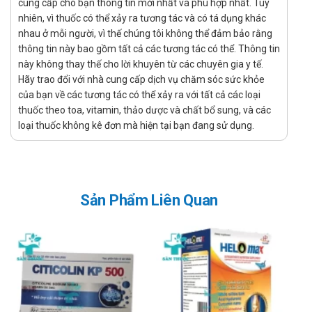
Viên nang mềm.
cung cấp cho bạn thông tin mới nhất và phù hợp nhất. Tuy
nhiên, vì thuốc có thể xảy ra tương tác và có tá dụng khác
Công dụng của Gan GSV
nhau ở mỗi người, vì thế chúng tôi không thể đảm bảo rằng
thông tin này bao gồm tất cả các tương tác có thể. Thông tin
Hỗ trợ thanh nhiệt, giải độc, mát gan.
này không thay thế cho lời khuyên từ các chuyên gia y tế.
Hỗ trợ làm giảm các triệu chứng của bệnh viêm gan, xơ gan,
Hãy trao đổi với nhà cung cấp dịch vụ chăm sóc sức khỏe
men gan tăng, gan nhiễm mỡ.
của bạn về các tương tác có thể xảy ra với tất cả các loại
thuốc theo toa, vitamin, thảo dược và chất bổ sung, và các
Hỗ trợ bảo vệ và phục hồi tế bào gan do dùng nhiều rượu, bia,
loại thuốc không kê đơn mà hiện tại bạn đang sử dụng.
thuốc hoặc các chất có hại cho gan.
Chỉ định của Gan GSV
Người bị mụn nhọt, mẩn ngứa, nổi mề đay, trứng cá, nước tiểu
Sản Phẩm Liên Quan
sẫm màu do chức năng giải độc gan suy giảm.
Người bị viêm gan, xơ gan, vàng da, gan nhiễm mỡ, men gan
tăng cao.
Người uống nhiều rượu, bia, người làm việc trong môi trường
độc hại, người dùng các thuốc và hóa chất gây độc cho gan.
Người bị rối loạn tiêu hóa, kém ăn, chậm tiêu, người mệt mỏi.