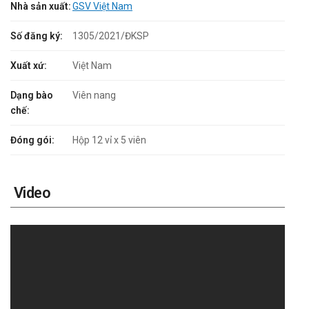
Nhà sản xuất:
GSV Việt Nam
Số đăng ký:
1305/2021/ĐKSP
Xuất xứ:
Việt Nam
Dạng bào
Viên nang
chế:
Đóng gói:
Hộp 12 vỉ x 5 viên
Video