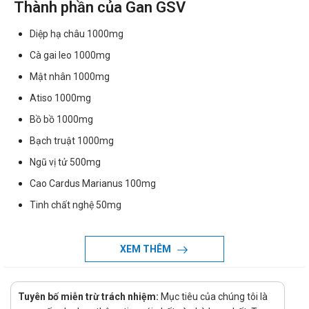
Thành phần của Gan GSV
Diệp hạ châu 1000mg
Cà gai leo 1000mg
Mật nhân 1000mg
Atiso 1000mg
Bồ bồ 1000mg
Bạch truật 1000mg
Ngũ vị tử 500mg
Cao Cardus Marianus 100mg
Tinh chất nghệ 50mg
Phụ gia: Dầu cọ, dầu đậu nành, lecithin, gelatin, glycerin,
nipagin, nipasol, sáp ong trắng, titan dioxyd, vanilin, sắt đỏ
XEM THÊM
oxyd, sắt đen oxyd, tartrazine, sunset yellow vừa đủ 1 viên.
Dạng bào chế
Tuyên bố miễn trừ trách nhiệm:
Mục tiêu của chúng tôi là