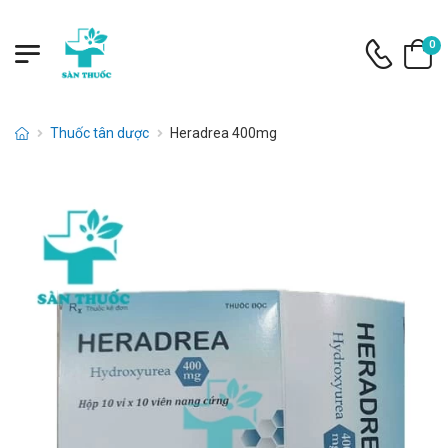
0
Thuốc tân dược
Heradrea 400mg