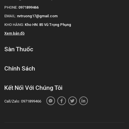
của một phản ứng dị ứng: phát ban; khó thở; sưng mặt,
PHONE:
0971899466
môi, lưỡi hoặc họng.
EMAIL:
nvtruong17@gmail.com
Hãy gọi cho bác sĩ ngay nếu bạn mắc một tác dụng phụ
nghiêm trọng như: Sốt, ớn lạnh, đau nhức cơ thể, các triệu
KHO HÀNG:
Kho HN: 85 Vũ Trọng Phụng
chứng cúm, lở loét trong miệng và cổ họng của bạn; Dễ bị
Xem bản đồ
bầm tím, chảy máu bất thường (mũi, miệng, âm đạo hoặc
trực tràng), điểm tím hoặc đỏ dưới da của bạn...
Sàn Thuốc
Không phải ai cũng gặp các tác dụng phụ như trên. Bạn có
thể có các tác dụng phụ khác không được đề cập.
Nếu bạn có bất kỳ thắc mắc nào về các tác dụng phụ, hãy
Chính Sách
tham khảo ý kiến bác sĩ hoặc dược sĩ.
Tương tác
Kết Nối Với Chúng Tôi
Hiện tại vẫn chưa ghi nhận bất kỳ trường hợp nào xảy ra
hiện tượng tương tác với sản phẩm. Để đảm bảo an toàn
Call/Zalo: 0971899466
bạn nên liệt kê các thuốc hoặc sản phẩm bạn đang dùng
cho bác sĩ.
Xử lý khi quên liều và quá liều