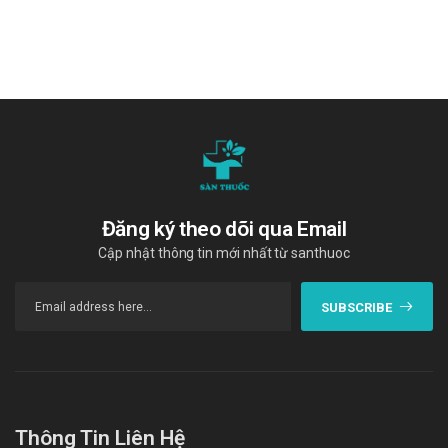
Ưu điểm:
Các thành phần có trong sản phẩm đã được giới
chuyên gia kiểm định và rất an toàn khi sử dụng.
Nguồn gốc, xuất xứ rõ ràng được sản xuất theo dây
chuyền hiện đại.
Số lần sử dụng trong ngày ít.
Sản phẩm bào chế dạng viên, thuận tiện trong sử dụng
và bảo quản.
Đăng ký theo dõi qua Email
Nhược điểm:
Cập nhật thông tin mới nhất từ santhuoc
Trong quá trình sử dụng có thể phát sinh một số tác
dụng phụ.
SUBSCRIBE
Có thể gây ra các phản ứng quá mẫn nếu sử dụng quá
liều lượng hoặc không đúng cách.
Tác dụng không mong muốn có thể gặp
phải
Đến bệnh viện ngay lập tức nếu bạn có bất cứ dấu hiệu
Thông Tin Liên Hệ