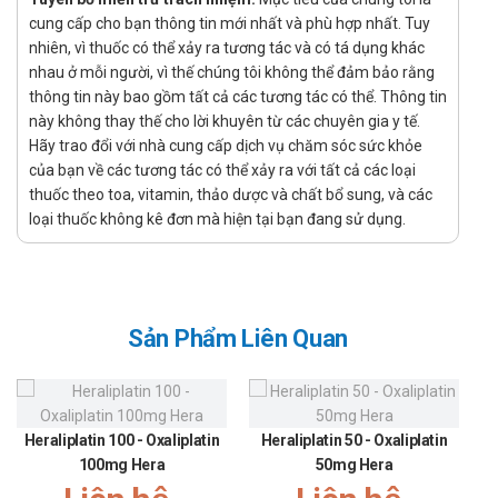
cung cấp cho bạn thông tin mới nhất và phù hợp nhất. Tuy
Chỉ định:
nhiên, vì thuốc có thể xảy ra tương tác và có tá dụng khác
Người bệnh bị u hắc tố, ung thư bạch cầu tủy bào mạn
nhau ở mỗi người, vì thế chúng tôi không thể đảm bảo rằng
tính, ung thư tái phát, di căn hoặc carcinom buồng
thông tin này bao gồm tất cả các tương tác có thể. Thông tin
trứng không mổ được.
này không thay thế cho lời khuyên từ các chuyên gia y tế.
Hướng dẫn sử dụng Heradrea 400mg
Hãy trao đổi với nhà cung cấp dịch vụ chăm sóc sức khỏe
của bạn về các tương tác có thể xảy ra với tất cả các loại
Cách dùng:
thuốc theo toa, vitamin, thảo dược và chất bổ sung, và các
loại thuốc không kê đơn mà hiện tại bạn đang sử dụng.
Sản phẩm dùng đường uống.
Liều dùng:
Khối u cứng:
Trị liệu gián đoạn: 3 ngày uống 1 liều 80 mg/kg.
Sản Phẩm Liên Quan
Trị liệu liên tục: mỗi ngày uống 1 liều 20 - 30 mg/kg.
Trị liệu kết hợp: 3 ngày uống 80 mg/kg.
Ung thư bạch cầu tủy bào mạn tính:
Mỗi ngày 20 - 30 mg/kg.
Heraliplatin 100 - Oxaliplatin
Heraliplatin 50 - Oxaliplatin
100mg Hera
50mg Hera
Chống chỉ định Heradrea 400mg