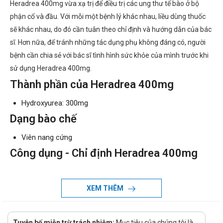
Heradrea 400mg vừa xạ trị để điều trị các ung thư tế bào ở bộ
phận cổ và đầu. Với mỗi một bệnh lý khác nhau, liều dùng thuốc
sẽ khác nhau, do đó cần tuân theo chỉ định và hướng dẫn của bác
sĩ. Hơn nữa, để tránh những tác dụng phụ không đáng có, người
bệnh cần chia sẻ với bác sĩ tình hình sức khỏe của mình trước khi
sử dụng Heradrea 400mg.
Thành phần của Heradrea 400mg
Hydroxyurea: 300mg
Dạng bào chế
Viên nang cứng
Công dụng - Chỉ định Heradrea 400mg
Công dụng:
U hắc tố, ung thư bạch cầu tủy bào mạn tính, ung thư
XEM THÊM
tái phát, di căn hoặc carcinom buồng trứng không mổ
được.
Kết hợp với xạ trị: ung thư tế bào biểu mô ở đầu và cổ.
Tuyên bố miễn trừ trách nhiệm:
Mục tiêu của chúng tôi là