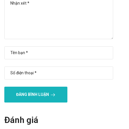
nhân đã hoặc đang điều trị với interferon. Nếu xảy
ra loét mạch máu ở da, tiến hành điều trị và ngừng
sử dụng hydroxyurea.
Tiêm phòng vắc xin sống:
Tránh sử dụng vắc xin sống ở bệnh nhân dùng
hydroxyurea. Phối tham khảo ý kiến bác sĩ.
Nguy cơ khi sử dụng đồng thời với thuốc kháng
retrovirus (ARV)
Viêm tụy, nhiễm độc gan và bệnh lý thần kinh ngoại
biên đã xảy ra khi dùng hydroxyurea đồng thời với
các thuốc ARV, bao gồm didanosine và stavudine.
Chứng hồng cầu to
Hydroxyurea có thể gây ra chứng hồng cầu to,
ĐĂNG BÌNH LUẬN
thường được phát hiện sớm trong quá trình điều trị.
Độc tính trên phổi
Theo dõi thường xuyên những bệnh nhân xuất hiện
Đánh giá
sốt, ho, khó thở, hoặc các triệu chứng hô hấp khác,