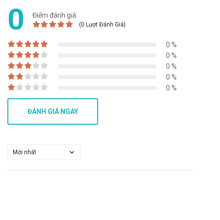
điều tra và điều trị kịp thời. Ngừng hydroxyurea và
0
dùng các corticosteroid.
Điểm đánh giá
(0 Lượt Đánh Giá)
Ảnh hưởng kết quả xét nghiệm
Có thể ảnh hưởng đến xét nghiệm định lượng acid
0 %
uric, urê hoặc acid lactic, cho kết quả định lượng sai
0 %
0 %
lệch lớn ở những bệnh nhân điều trị bằng
0 %
hydroxyurea.
0 %
Lưu ý khi sử dụng cho một số đối tượng đặc biệt:
Dùng cho phụ nữ có thai và cho con bú: Thận trọng khi
ĐÁNH GIÁ NGAY
sử dụng cho phụ nữ mang thai và cho con bú. Tham
khảo ý kiến của bác sĩ trước khi sử dụng.
Người lái xe: Tham khảo ý kiến của bác sĩ.
Người già: Cần tham khảo ý kiến của bác sĩ khi sử dụng
liều lượng cho người trên 65 tuổi.
Trẻ em: Để xa tầm tay trẻ em
Một số đối tượng khác: Lưu ý khi sử dụng cho người
mẫn cảm với các thành phần của sản phẩm.
Ưu nhược điểm của Heradrea 400mg