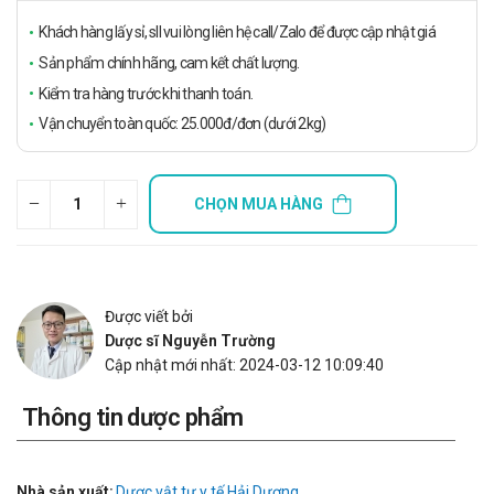
Khách hàng lấy sỉ, sll vui lòng liên hệ call/Zalo để được cập nhật giá
Sản phẩm chính hãng, cam kết chất lượng.
Kiểm tra hàng trước khi thanh toán.
Vận chuyển toàn quốc: 25.000đ/đơn (dưới 2kg)
CHỌN MUA HÀNG
Được viết bởi
Dược sĩ Nguyễn Trường
Cập nhật mới nhất: 2024-03-12 10:09:40
Thông tin dược phẩm
Nhà sản xuất:
Dược vật tư y tế Hải Dương