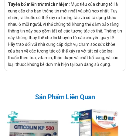
Công dụng:
Tuyên bố miễn trừ trách nhiệm:
Mục tiêu của chúng tôi là
cung cấp cho bạn thông tin mới nhất và phù hợp nhất. Tuy
Sản phẩm có các công dụng bồi bổ thận, cân bằng âm
nhiên, vì thuốc có thể xảy ra tương tác và có tá dụng khác
dương trong cơ thể
nhau ở mỗi người, vì thế chúng tôi không thể đảm bảo rằng
Chỉ định:
thông tin này bao gồm tất cả các tương tác có thể. Thông tin
này không thay thế cho lời khuyên từ các chuyên gia y tế.
Người gầy yếu, mệt mỏi, trong người nóng khát nước, đổ
Hãy trao đổi với nhà cung cấp dịch vụ chăm sóc sức khỏe
mồ hôi trộm, váng đầu, ù tai, đau lưng, mỏi gối, di mộng
của bạn về các tương tác có thể xảy ra với tất cả các loại
tinh, táo bón, nước tiểu vàng.
thuốc theo toa, vitamin, thảo dược và chất bổ sung, và các
Hướng dẫn sử dụng Hoàn Bổ Thận Âm HD
loại thuốc không kê đơn mà hiện tại bạn đang sử dụng.
Pharma
Cách dùng:
Được dùng để dùng để uống
Sản Phẩm Liên Quan
Liều dùng:
Người lớn: Ngày 3 lần, mỗi lần dùng 2 gói 8 g hoặc mỗi lần
1⁄3 gói 50 g.
Trẻ em: Ngày 3 lần, mỗi lần 1 gói 8g hoặc mỗi lần 1⁄6 gói 50