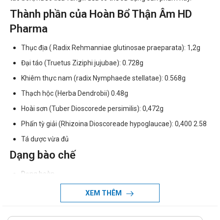
Thành phần của Hoàn Bổ Thận Âm HD
Pharma
Thục địa ( Radix Rehmanniae glutinosae praeparata): 1,2g
Đại táo (Truetus Ziziphi jujubae): 0.728g
Khiêm thực nam (radix Nymphaede stellatae): 0.568g
Thạch hộc (Herba Dendrobii) 0.48g
Hoài sơn (Tuber Dioscorede persimilis): 0,472g
Phấn tỳ giải (Rhizoina Dioscoreade hypoglaucae): 0,400 2.58
Tá dược vừa đủ
Dạng bào chế
Dạng hoàn
Công dụng - Chỉ định của Hoàn Bổ Thận
XEM THÊM
Âm HD Pharma