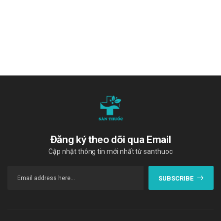
Thuốc uống sâm nhung Hadiphar
"Cám ơn quý khách hàng đã tin dùng sản phẩm và dịch vụ tại Sàn
thuốc. Chúng tôi cam kết cung cấp các sản phẩm chính hãng, với
giá thành phải chăng. Chúc quý khách một ngày tràn đầy năng
lượng và vui vẻ!"
Tài liệu tham khảo
:
https://drugbank.vn/
Đăng ký theo dõi qua Email
Cập nhật thông tin mới nhất từ santhuoc
SUBSCRIBE