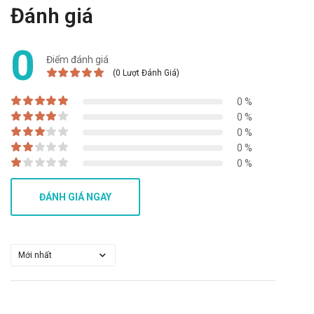
Đánh giá
Quá liều: Trong trường hợp khẩn cấp, hãy gọi ngay cho Trung
tâm cấp cứu 115 hoặc đến trạm Y tế địa phương gần nhất.
0
Bảo quản
Điểm đánh giá
(0 Lượt Đánh Giá)
Nơi thoáng mát, nhiệt độ không quá 30 độ C, tránh ánh sáng
0 %
Hạn sử dụng
0 %
0 %
36 tháng
0 %
Quy cách đóng gói
0 %
Hộp 30 gói
ĐÁNH GIÁ NGAY
Nhà sản xuất
Công ty cổ phần dược vật tư y tế Hải Dương
Sản phẩm tương tự
Bổ Thận SH
Oyster Plus Zinc Good Health