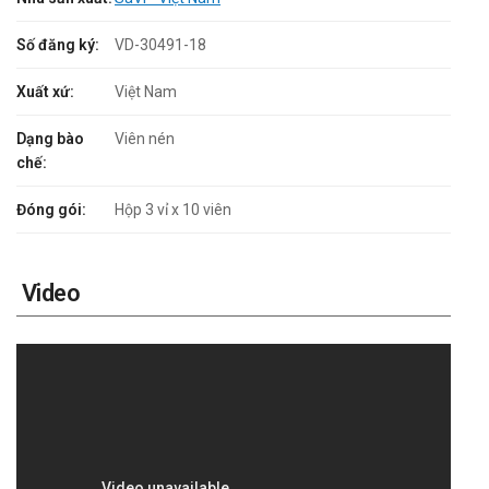
Số đăng ký:
VD-30491-18
Xuất xứ:
Việt Nam
Dạng bào
Viên nén
chế:
Đóng gói:
Hộp 3 vỉ x 10 viên
Video