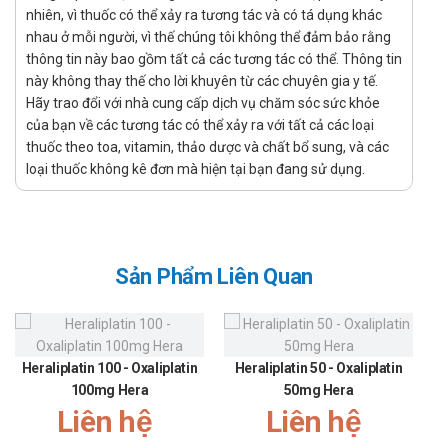
Chống chỉ định của Insuact 20
nhiên, vì thuốc có thể xảy ra tương tác và có tá dụng khác
nhau ở mỗi người, vì thế chúng tôi không thể đảm bảo rằng
Mẫn cảm với thuốc ức chế men khử HMG-CoA
thông tin này bao gồm tất cả các tương tác có thể. Thông tin
này không thay thế cho lời khuyên từ các chuyên gia y tế.
Bệnh nhân bệnh gan tiến triển hoặc tăng transaminase huyết
Hãy trao đổi với nhà cung cấp dịch vụ chăm sóc sức khỏe
thanh liên tục mà không rõ nguyên nhân.
của bạn về các tương tác có thể xảy ra với tất cả các loại
Phụ nữ có thai và cho con bú.
thuốc theo toa, vitamin, thảo dược và chất bổ sung, và các
Liều lượng và cách dùng của Insuact 20
loại thuốc không kê đơn mà hiện tại bạn đang sử dụng.
Tăng cholesterol máu (có tính gia đình dị hợp tử và không có
tính gia đình) và rối loạn lipid máu hỗn hợp: liều khởi đầu được
khuyến cáo là 10-20mg, 1 lần/ngày. Những bệnh nhân cần
Sản Phẩm Liên Quan
giảm LDL cholesterol nhiều (trên 45%) có thể bắt đầu bằng
liều 40mg, 1 lần/ngày. Khoảng liều điều trị của thuốc là 10-
80mg một lần mỗi ngày.
Heraliplatin 100 - Oxaliplatin
Heraliplatin 50 - Oxaliplatin
Sau khi bắt đầu điều trị và/hoặc sau khi tăng liều atorvastatin
100mg Hera
50mg Hera
cần đánh giá các chỉ số lipid máu trong vòng 2 tới 4 tuần và để
Liên hệ
Liên hệ
điều chỉnh liều cho thích hợp.