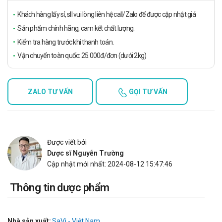
Khách hàng lấy sỉ, sll vui lòng liên hệ call/Zalo để được cập nhật giá
Sản phẩm chính hãng, cam kết chất lượng.
Kiểm tra hàng trước khi thanh toán.
Vận chuyển toàn quốc: 25.000đ/đơn (dưới 2kg)
ZALO TƯ VẤN
GỌI TƯ VẤN
Được viết bởi
Dược sĩ Nguyễn Trường
Cập nhật mới nhất: 2024-08-12 15:47:46
Thông tin dược phẩm
Nhà sản xuất:
SaVi - Việt Nam