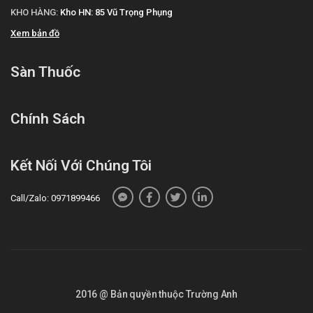
KHO HÀNG:
Kho HN: 85 Vũ Trọng Phụng
Mua hàng trên website:
https://santhuoc.net
Xem bản đồ
Mua hàng qua số điện thoại hotline:
Call/Zalo:
090.179.6388
để được gặp dược sĩ đại học tư vấn cụ thể và
Sàn Thuốc
nhanh nhất.
Video hướng dẫn sử dụng
Chính Sách
Kết Nối Với Chúng Tôi
Call/Zalo: 0971899466
2016 @ Bản quyền thuộc Trường Anh