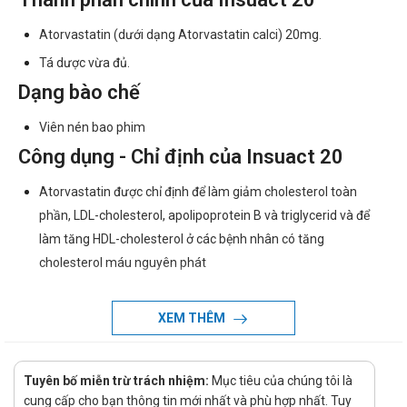
Atorvastatin (dưới dạng Atorvastatin calci) 20mg.
Tá dược vừa đủ.
Dạng bào chế
Viên nén bao phim
Công dụng - Chỉ định của Insuact 20
Atorvastatin được chỉ định để làm giảm cholesterol toàn
phần, LDL-cholesterol, apolipoprotein B và triglycerid và để
làm tăng HDL-cholesterol ở các bệnh nhân có tăng
cholesterol máu nguyên phát
Bệnh nhân rối loạn betalipoprotein máu mà không đáp ứng
đầy đủ với chế độ ăn.
XEM THÊM
Atorvastatin cũng được chỉ định để làm giảm cholesterol toàn
phần và LDL-cholesterol ở các bệnh nhân có tăng cholesterol
Tuyên bố miễn trừ trách nhiệm:
Mục tiêu của chúng tôi là
máu có tính gia đình đồng hợp tử khi chế độ ăn.
cung cấp cho bạn thông tin mới nhất và phù hợp nhất. Tuy