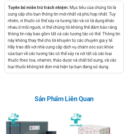
K5 Cryolaser làm sạch các đốm sắc tố tích tụ từ bên trong
Tuyên bố miễn trừ trách nhiệm:
Mục tiêu của chúng tôi là
nhờ Pidobenzone 4% đồng thời bảo vệ da từ bên ngoài bằng
cung cấp cho bạn thông tin mới nhất và phù hợp nhất. Tuy
Ethylhexyl Methoxycinnamate ( SPF 10 ).
nhiên, vì thuốc có thể xảy ra tương tác và có tá dụng khác
nhau ở mỗi người, vì thế chúng tôi không thể đảm bảo rằng
Chống chỉ định khi dùng sản phẩm K5
thông tin này bao gồm tất cả các tương tác có thể. Thông tin
Cryolaser 20ml
này không thay thế cho lời khuyên từ các chuyên gia y tế.
Hãy trao đổi với nhà cung cấp dịch vụ chăm sóc sức khỏe
Không dùng cho người mẫn cảm với bất kỳ thành phần nào
của bạn về các tương tác có thể xảy ra với tất cả các loại
của sản phẩm.
thuốc theo toa, vitamin, thảo dược và chất bổ sung, và các
Liều dùng - Cách dùng sản phẩm K5
loại thuốc không kê đơn mà hiện tại bạn đang sử dụng.
Cryolaser 20ml
Làm sạch và bôi lên vùng da cần điều trị 2 lần/ngày với một
lượng vừa đủ K5® Cryolaser, mát xa nhẹ nhàng cho tới khi lớp
Sản Phẩm Liên Quan
gel được hấp thụ hoàn toàn. Bôi trước khi trang điểm. Kết quả
đáng kể đạt được trong tuần thứ 3 hoặc thứ 4, mặc dù vậy
nên sử dụng K5® Cryolaser từ 6 đến 8 tuần để ổn định tác
dụng.