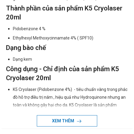
Thành phần của sản phẩm K5 Cryolaser
20ml
Pidobenzone 4 %
Ethylhexyl Methoxycinnamate 4% ( SPF10)
Dạng bào chế
Dạng kem
Công dụng - Chỉ định của sản phẩm K5
Cryolaser 20ml
K5 Cryolaser (Pidobenzone 4%) - tiêu chuẩn vàng trong phác
đồ hỗ trợ điều trị nám , hiệu quả như Hydroquinone nhưng an
toàn và không gây hại cho da. K5 Cryolaser là sản phẩm
chuyên biệt làm sáng da và ngăn ngừa chứng tăng sắc tố sau
liệu pháp laser hỗ trợ điều trị nám và cũng dùng để hỗ trợ điều
XEM THÊM
trị tàn nhang:thâm do mụn trứng cá, phẫu thuật.