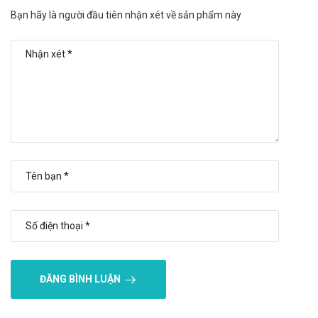
Tuýp 20ml.
Bạn hãy là người đầu tiên nhận xét về sản phẩm này
Bảo quản
Nơi khô ráo, dưới 30 độ C. Tránh ánh sáng.
Nhà sản xuất
Friulchem S.P.A - Ý.
Sản phẩm tương tự
Skin Brightener Serum Pharmaform
Arbutex Whitening & Anti age 40ml
Nno vite
Giá K5 Cryolaser 20ml là bao nhiêu?
K5 Cryolaser 20ml
hiện đang được bán sỉ lẻ tại
Trường Anh
.
Các bạn vui lòng liên hệ hotline công ty
Call/Zalo:
ĐĂNG BÌNH LUẬN
090.179.6388
để được giải đáp thắc mắc về giá.
Mua K5 Cryolaser 20ml ở đâu?