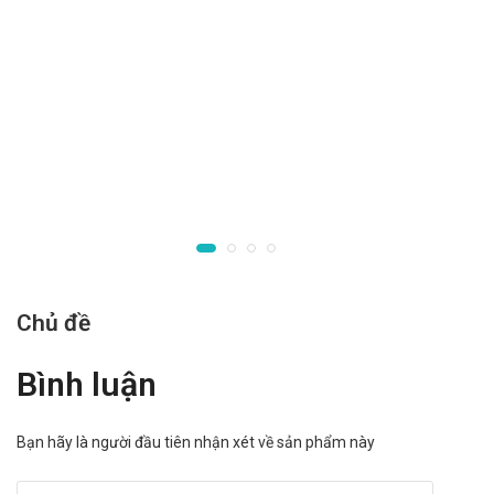
năm.
Phối hợp trong điều trị nhiễm vi khuẩn HP ở bệnh nhân
loét tá tràng thể hoạt động:
Phối hợp 3 thuốc: Dùng liều 30mg Lansoprazol + 1g
Amoxicillin + 500mg Clarithromycin, dùng 2
lần/ngày, điều trị trong 10 - 14 ngày. Các loại thuốc
này đều được uống trước khi ăn;
Phối hợp 2 thuốc: Dùng liều 30mg Lansoprazol + 1g
Amoxicillin, dùng 3 lần/ngày, điều trị trong 14 ngày.
2 loại thuốc này đều được uống trước khi ăn.
Chống chỉ định của Lansomac
Chủ đề
30 Macleods
Bình luận
Không dùng cho người mẫn cảm với bất cứ thành phần
nào của sản phẩm
Bạn hãy là người đầu tiên nhận xét về sản phẩm này
Lưu ý khi sử dụng Lansomac