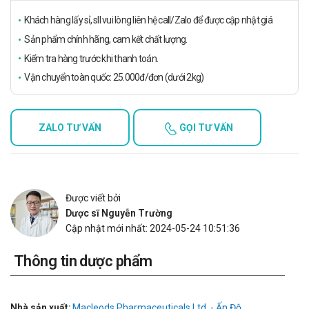
Khách hàng lấy sỉ, sll vui lòng liên hệ call/Zalo để được cập nhật giá
Sản phẩm chính hãng, cam kết chất lượng.
Kiểm tra hàng trước khi thanh toán.
Vận chuyển toàn quốc: 25.000đ/đơn (dưới 2kg)
ZALO TƯ VẤN
GỌI TƯ VẤN
Được viết bởi
Dược sĩ Nguyễn Trường
Cập nhật mới nhất: 2024-05-24 10:51:36
Thông tin dược phẩm
Nhà sản xuất:
Macleods Pharmaceuticals Ltd. - Ấn Độ