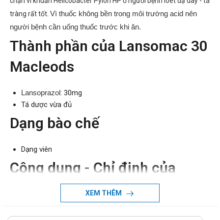
chặn vi khuẩn Helicobacter Pylori HP ở người bệnh loét dạ dày - tá
Vì thuốc không bền trong môi trường acid nên
tràng rất tốt.
người bệnh cần uống thuốc trước khi ăn.
Thành phần của Lansomac 30
Macleods
Lansoprazol
: 30mg
Tá dược vừa đủ
Dạng bào chế
Dạng viên
Công dụng - Chỉ định của
Lansomac 30 Macleods
XEM THÊM
Công dụng: