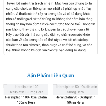
Tuyên bố miễn trừ trách nhiệm:
Mục tiêu của chúng tôi là
Là thuốc kê đơn được sử dụng để điều trị một số bệnh
cung cấp cho bạn thông tin mới nhất và phù hợp nhất. Tuy
lý rối loạn tâm thần
nhiên, vì thuốc có thể xảy ra tương tác và có tá dụng khác
Chỉ định:
nhau ở mỗi người, vì thế chúng tôi không thể đảm bảo rằng
Điều trị cấp và điều trị duy trì viêm thực quản có trợt
thông tin này bao gồm tất cả các tương tác có thể. Thông tin
loét ở người bệnh trào ngược dạ dày – thực quản (dùng
này không thay thế cho lời khuyên từ các chuyên gia y tế.
Hãy trao đổi với nhà cung cấp dịch vụ chăm sóc sức khỏe
tới 8 tuần).
của bạn về các tương tác có thể xảy ra với tất cả các loại
Loét dạ dày – tá tràng cấp.
thuốc theo toa, vitamin, thảo dược và chất bổ sung, và các
Các chứng tăng tiết toan bệnh lý, như hội chứng
loại thuốc không kê đơn mà hiện tại bạn đang sử dụng.
Zollinger – Ellison, u đa tuyến nội tiết, tăng dưỡng bào
hệ thống.
Hướng dẫn sử dụng
Lansomac 30 Macleods
Sản Phẩm Liên Quan
Cách dùng:
Được dùng để uống
Heraliplatin 100 - Oxaliplatin
Heraliplatin 50 - Oxaliplatin
100mg Hera
50mg Hera
Liều dùng: