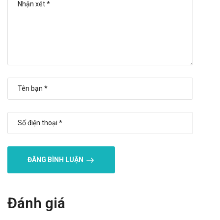
30 Macleods
Lưu ý khi sử dụng cho một số đối tượng đặc biệt:
Dùng cho phụ nữ có thai và cho con bú: Thận trọng khi
sử dụng cho phụ nữ mang thai và cho con bú. Tham
khảo ý kiến của bác sĩ trước khi sử dụng.
Người lái xe: Thận trọng khi sử dụng cho đối tượng lái
xe và vận hành máy móc nặng, do có thể gây ra cảm
giác chóng mặt, mất điều hòa,..
Người già: Cần tham khảo ý kiến của bác sĩ khi sử dụng
liều lượng cho người trên 65 tuổi.
Trẻ em: Để xa tầm tay trẻ em
ĐĂNG BÌNH LUẬN
Một số đối tượng khác: Lưu ý khi sử dụng cho người
mẫn cảm với các thành phần của sản phẩm
Ưu nhược điểm của
Đánh giá
Lansomac 30 Macleods