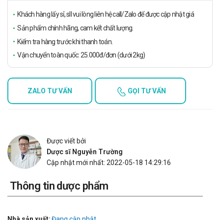
Khách hàng lấy sỉ, sll vui lòng liên hệ call/Zalo để được cập nhật giá
Sản phẩm chính hãng, cam kết chất lượng.
Kiểm tra hàng trước khi thanh toán.
Vận chuyển toàn quốc: 25.000đ/đơn (dưới 2kg)
ZALO TƯ VẤN
GỌI TƯ VẤN
Được viết bởi
Dược sĩ Nguyễn Trường
Cập nhật mới nhất: 2022-05-18 14:29:16
Thông tin dược phẩm
Nhà sản xuất:
Đang cập nhật