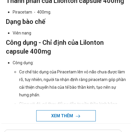
Thành phần của Lilonton capsule 400mg
Piracetam - 400mg.
Dạng bào chế
Viên nang
Công dụng - Chỉ định của Lilonton
capsule 400mg
Công dụng:
Cơ chế tác dụng của Piracetam lên vỏ não chưa được làm
rõ, tuy nhiên, người ta nhận định rằng piracetam góp phần
cải thiện chuyển hóa của tế bào thần kinh, tạo nên sự
hưng phấn.
Cùng với đó, nó thay đổi sự dẫn truyền thần kinh bằng
cách tác động lên các chất dẫn truyền như acetylcholin,
XEM THÊM
dopamin, giúp các tế bào thần kinh được hoạt động tốt.
Chỉ định: