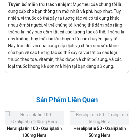
Tuyên bố miễn trừ trách nhiệm:
Mục tiêu của chúng tôi là
Điều trị các bệnh do tổn thương não như: rối loạn tâm
cung cấp cho bạn thông tin mới nhất và phù hợp nhất. Tuy
thần, liệt nửa người.
nhiên, vì thuốc có thể xảy ra tương tác và có tá dụng khác
Điều trị triệu chứng chóng mặt, nhức đầu do thiếu máu
nhau ở mỗi người, vì thế chúng tôi không thể đảm bảo rằng
thông tin này bao gồm tất cả các tương tác có thể. Thông tin
não.
này không thay thế cho lời khuyên từ các chuyên gia y tế.
Đột quỵ do thiếu máu cục bộ cấp, tai biến mạch máu não.
Hãy trao đổi với nhà cung cấp dịch vụ chăm sóc sức khỏe
Rối loạn hành vi ở trẻ em, chứng khó học, học không vào,
của bạn về các tương tác có thể xảy ra với tất cả các loại
thuốc theo toa, vitamin, thảo dược và chất bổ sung, và các
mất tập trung.
loại thuốc không kê đơn mà hiện tại bạn đang sử dụng.
Suy giảm khả năng nhận thức ở người cao tuổi.
Dùng bổ trợ sau chấn thương hoặc phẫu thuật.
Nghiện rượu mạn tính.
Thiếu máu hồng cầu hình liềm.
Sản Phẩm Liên Quan
Rung giật cơ.
Hướng dẫn sử dụng Lilonton capsule
400mg
Heraliplatin 100 - Oxaliplatin
Heraliplatin 50 - Oxaliplatin
100mg Hera
50mg Hera
Cách dùng: