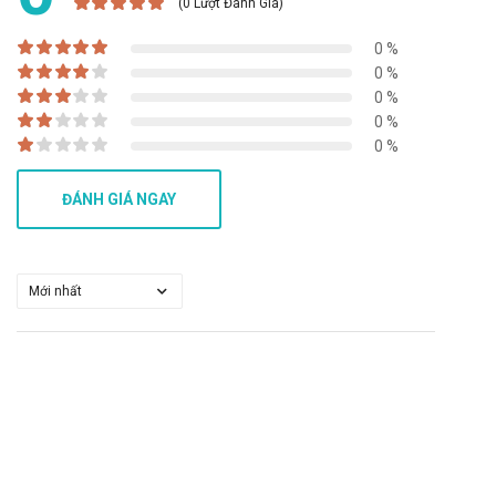
(0 Lượt Đánh Giá)
capsule 400mg
0 %
Một số tác dụng không mong muốn có thể gặp phải khi sử
0 %
dụng thuốc như trạng thái kích thích, bồn chồn, rối loạn giấc
0 %
ngủ.
0 %
0 %
Thông báo cho bác sĩ những tác dụng không mong muốn gặp
phải khi sử dụng.
ĐÁNH GIÁ NGAY
Tương tác của Lilonton capsule 400mg
Tương tác có thể làm giảm hiệu quả của sản phẩm hoặc gia
tăng nguy cơ mắc các tác dụng phụ. Vì vậy, bạn cần tham
khảo ý kiến của dược sĩ, bác sĩ khi muốn dùng đồng thời với
các loại thuốc khác
Xử trí khi quên liều và quá liều
Quên liều: Dùng liều đó ngay khi nhớ ra. Không dùng liều thứ
hai để bù cho liều mà bạn có thể đã bỏ lỡ. Chỉ cần tiếp tục với
liều tiếp theo.