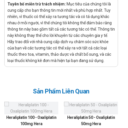
Domesco
Tuyên bố miễn trừ trách nhiệm:
Mục tiêu của chúng tôi là
cung cấp cho bạn thông tin mới nhất và phù hợp nhất. Tuy
Liều dùng:
nhiên, vì thuốc có thể xảy ra tương tác và có tá dụng khác
nhau ở mỗi người, vì thế chúng tôi không thể đảm bảo rằng
Người lớn và trẻ em trên 12 tuổi: 1 viên/ngày.
thông tin này bao gồm tất cả các tương tác có thể. Thông tin
Trẻ 6-12 tuổi: >= 30 kg: 1 viên x 1 lần/ngày; < 30 kg: 1/2
này không thay thế cho lời khuyên từ các chuyên gia y tế.
viên x 1 lần/ngày.
Hãy trao đổi với nhà cung cấp dịch vụ chăm sóc sức khỏe
của bạn về các tương tác có thể xảy ra với tất cả các loại
Người suy gan hoặc suy thận: 1/2 viên/ngày hoặc 1
thuốc theo toa, vitamin, thảo dược và chất bổ sung, và các
viên/lần, mỗi 2 ngày.
loại thuốc không kê đơn mà hiện tại bạn đang sử dụng.
Cách dùng:
Thuốc dùng đường uống
Chống chỉ định của Loratadin 10mg
Sản Phẩm Liên Quan
Domesco
Quá mẫn với thành phần thuốc.
Trẻ < 6 tuổi.
Heraliplatin 100 - Oxaliplatin
Heraliplatin 50 - Oxaliplatin
Lưu ý khi sử dụng Loratadin 10mg
100mg Hera
50mg Hera