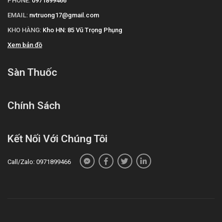
PHONE:
0971899466
EMAIL:
nvtruong17@gmail.com
KHO HÀNG:
Kho HN: 85 Vũ Trọng Phụng
Xem bản đồ
Sàn Thuốc
Chính Sách
Kết Nối Với Chúng Tôi
Call/Zalo: 0971899466