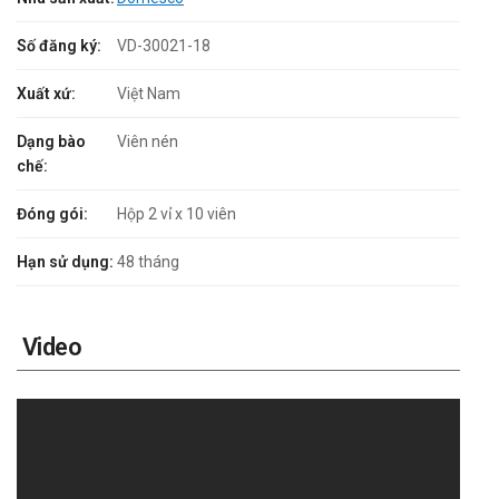
Số đăng ký:
VD-30021-18
Xuất xứ:
Việt Nam
Dạng bào
Viên nén
chế:
Đóng gói:
Hộp 2 vỉ x 10 viên
Hạn sử dụng:
48 tháng
Video