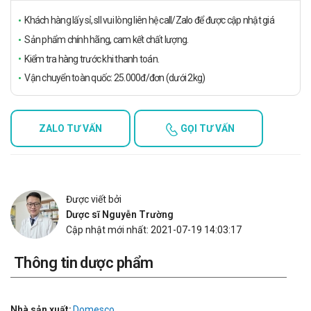
Khách hàng lấy sỉ, sll vui lòng liên hệ call/Zalo để được cập nhật giá
Sản phẩm chính hãng, cam kết chất lượng.
Kiểm tra hàng trước khi thanh toán.
Vận chuyển toàn quốc: 25.000đ/đơn (dưới 2kg)
ZALO TƯ VẤN
GỌI TƯ VẤN
Được viết bởi
Dược sĩ Nguyễn Trường
Cập nhật mới nhất: 2021-07-19 14:03:17
Thông tin dược phẩm
Nhà sản xuất:
Domesco