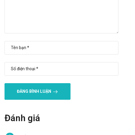
dưới 30 độ C.
Để xa tầm tay trẻ em.
Hạn sử dụng
36 tháng kể từ ngày sản xuất.
Quy cách đóng gói
Hộp 2 vỉ, 10 vỉ x 10 viên.
Nhà sản xuất
Công ty cổ phần xuất nhập khẩu Y tế Domesco - VN
Sản phẩm tương tự
ĐĂNG BÌNH LUẬN
Vaco Loratadine S
Loratadine SPM 5mg (ODT)
Loratadine SPM 10mg (ODT)
Đánh giá
Giá Loratadin 10mg Domesco là bao
nhiêu?