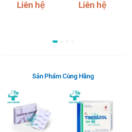
Domesco
Liên hệ
Liên hệ
Suy gan. Suy thận.
Không nên dùng khi có thai & cho con bú.
Sử dụng thuốc cho phụ nữ có thai hoặc
đang cho con bú
Tham khảo ý kiến bác sĩ trước khi dùng sản phẩm cho phụ nữ
có thai và đang cho con bú.
Sử dụng thuốc cho người lái xe và vận
Sản Phẩm Cùng Hãng
hành máy móc
Tham khảo ý kiến bác sĩ trước khi dùng sản phẩm cho người
lái xe và vận hành máy móc.
Tác dụng phụ của Loratadin 10mg
Domesco
Mệt mỏi, buồn nôn, đau đầu, mạch nhanh, ngất, rối loạn tiêu