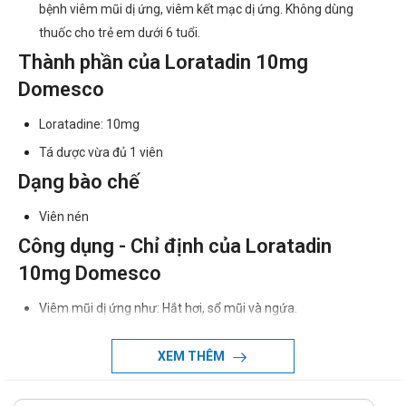
bệnh viêm mũi dị ứng, viêm kết mạc dị ứng. Không dùng
thuốc cho trẻ em dưới 6 tuổi.
Thành phần của Loratadin 10mg
Domesco
Loratadine: 10mg
Tá dược vừa đủ 1 viên
Dạng bào chế
Viên nén
Công dụng - Chỉ định của Loratadin
10mg Domesco
Viêm mũi dị ứng như: Hắt hơi, sổ mũi và ngứa.
Viêm kết mạc dị ứng như : Ngứa mắt và nóng mắt.
XEM THÊM
Triệu chứng của mề đay và các rối loạn dị ứng da.
Cách dùng - Liều dùng Loratadin 10mg