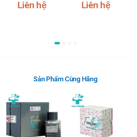
Liên hệ
Liên hệ
bệnh cần báo cho bác sĩ điều trị biết về tiền sử các bệnh mà
mình đã mắc phải.
Sau khi trị liệu một thời gian dài với thuốc, liệu pháp nên được
ngưng một cách từ từ. Không ngưng dùng thuốc nếu không
có ý kiến trước tiên của bác sĩ.
Tác dụng phụ khi dùng Nimegen 10mg
Các triệu chứng sau thường được báo cáo nhất khi sử dụng
isotretinoin: Khô niêm mạc như môi, viêm môi, niêm mạc mũi,
chảy máu cam, viêm kết mạc mắt, khô da.
Sản Phẩm Cùng Hãng
Một số tác dụng không mong muốn liên hệ đến liều dùng của
thuốc. Các tác dụng không mong muốn này thường hết khi
giảm liều hoặc ngưng dùng thuốc. Tuy nhiên có một vài
trường hợp, tác dụng không mong muốn vẫn còn kéo dài sau
khi đã ngưng điều trị.
Thông báo cho bác sĩ những tác dụng không mong muốn gặp
phải khi sử dụng thuốc.