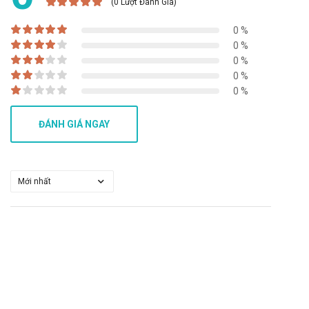
(0 Lượt Đánh Giá)
Medica Korea Co.; Ltd.
Sản phẩm tương tự
0 %
0 %
Theaped 20
0 %
Acnotin 10
0 %
Tretinoin Gel USP 0,05%
0 %
Giá Nimegen 10mg là bao nhiêu?
ĐÁNH GIÁ NGAY
Nimegen 10mg
hiện đang được bán sỉ lẻ tại
Trường Anh
. Các
bạn vui lòng liên hệ hotline công ty
Call/Zalo: 090.179.6388
để được giải đáp thắc mắc về giá.
Mua Nimegen 10mg ở đâu?
Các bạn có thể dễ dàng mua
Nimegen 10mg
tại
Trường Anh
bằng cách:
Mua hàng trực tiếp tại cửa hàng với khách lẻ theo khung
giờ
sáng:10h-11h
,
chiều: 14h30-15h30
Mua hàng trên website:
https://santhuoc.net