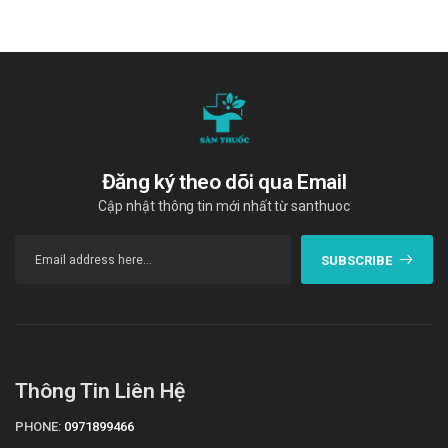
Mua hàng qua số điện thoại hotline:
Call/Zalo:
090.179.6388
để được gặp dược sĩ đại học tư vấn cụ thể và
nhanh nhất.
Đăng ký theo dõi qua Email
Cập nhật thông tin mới nhất từ santhuoc
SUBSCRIBE
Thông Tin Liên Hệ
PHONE:
0971899466