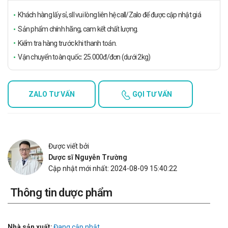
Khách hàng lấy sỉ, sll vui lòng liên hệ call/Zalo để được cập nhật giá
Sản phẩm chính hãng, cam kết chất lượng.
Kiểm tra hàng trước khi thanh toán.
Vận chuyển toàn quốc: 25.000đ/đơn (dưới 2kg)
ZALO TƯ VẤN
GỌI TƯ VẤN
Được viết bởi
Dược sĩ Nguyễn Trường
Cập nhật mới nhất: 2024-08-09 15:40:22
Thông tin dược phẩm
Nhà sản xuất:
Đang cập nhật