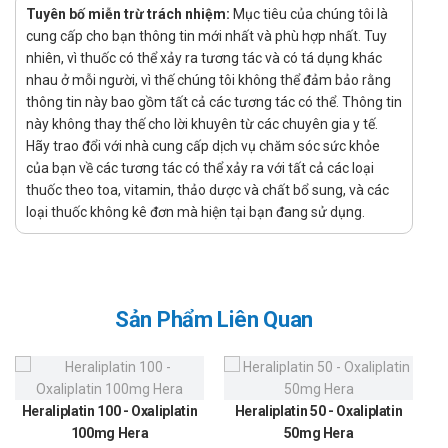
Tuyên bố miễn trừ trách nhiệm:
Mục tiêu của chúng tôi là
Liều lượng và cách dùng của Nimegen
cung cấp cho bạn thông tin mới nhất và phù hợp nhất. Tuy
10mg
nhiên, vì thuốc có thể xảy ra tương tác và có tá dụng khác
nhau ở mỗi người, vì thế chúng tôi không thể đảm bảo rằng
Dùng thuốc vào bữa ăn, 1 – 2 lần/ ngày.
thông tin này bao gồm tất cả các tương tác có thể. Thông tin
này không thay thế cho lời khuyên từ các chuyên gia y tế.
Người lớn, thiếu niên và người cao tuổi:
Hãy trao đổi với nhà cung cấp dịch vụ chăm sóc sức khỏe
Nên bắt đầu dùng ở liều 0,5 mg/ kg/ ngày.
của bạn về các tương tác có thể xảy ra với tất cả các loại
thuốc theo toa, vitamin, thảo dược và chất bổ sung, và các
Điều chỉnh liều dùng và thời gian dùng theo từng bệnh nhân.
loại thuốc không kê đơn mà hiện tại bạn đang sử dụng.
Đa số bệnh nhân dùng ở liều 0,5 ~ 1,0 mg/ kg/ ngày.
Lưu ý khi sử dụng Nimegen 10mg
Đọc kỹ hướng dẫn sử dụng trước khi dùng.
Sản Phẩm Liên Quan
Thuốc chỉ dùng dưới sự giám sát của cán bộ y tế.
Để xa tầm tay trẻ em.
Không nên ngưng thuốc đột ngột mà chưa có sự chỉ định của
bác sĩ
Heraliplatin 100 - Oxaliplatin
Heraliplatin 50 - Oxaliplatin
100mg Hera
50mg Hera
Để tránh gặp phải những rủi ro không mong muốn, người