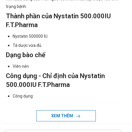
trạng bệnh.
Thành phần của Nystatin 500.000IU
F.T.Pharma
Nystatin 500000 IU.
Tá dược vừa đủ.
Dạng bào chế
Viên nén
Công dụng - Chỉ định của Nystatin
500.000IU F.T.Pharma
Công dụng:
Nystatin là kháng sinh chống nấm được chiết xuất từ dịch
nuôi cấy nấm Streptomyces noursei, bột màu vàng, rất ít
XEM THÊM
tan trong nước. Nystatin có tác dụng kìm hãm hoặc diệt
nấm tùy thuộc vào nồng độ và độ nhạy cảm của nấm,