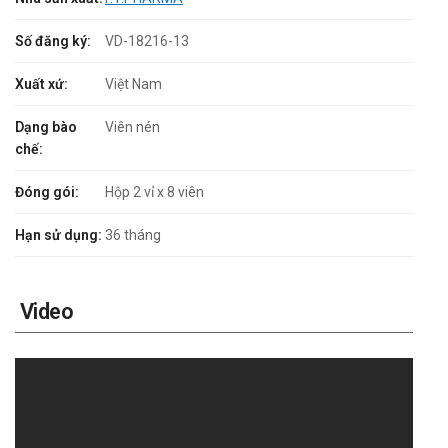
Số đăng ký:
VD-18216-13
Xuất xứ:
Việt Nam
Dạng bào
Viên nén
chế:
Đóng gói:
Hộp 2 vỉ x 8 viên
Hạn sử dụng:
36 tháng
Video