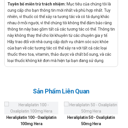
không có tác động đến vi khuẩn chí bình thường trên cơ
Tuyên bố miễn trừ trách nhiệm:
Mục tiêu của chúng tôi là
cung cấp cho bạn thông tin mới nhất và phù hợp nhất. Tuy
thể. Nhạy cảm nhất là các nấm men và có tác dụng rất tốt
nhiên, vì thuốc có thể xảy ra tương tác và có tá dụng khác
nấm Candida albicans.
nhau ở mỗi người, vì thế chúng tôi không thể đảm bảo rằng
Do liên kết với sterol của màng tế bào các nấm nhạy cảm
thông tin này bao gồm tất cả các tương tác có thể. Thông tin
nên nystatin làm thay đổi tính thấm của màng nấm.
này không thay thế cho lời khuyên từ các chuyên gia y tế.
Hãy trao đổi với nhà cung cấp dịch vụ chăm sóc sức khỏe
Nystatin dung nạp tốt ngay cả khi điều trị lâu dài và không
của bạn về các tương tác có thể xảy ra với tất cả các loại
gây kháng thuốc.
thuốc theo toa, vitamin, thảo dược và chất bổ sung, và các
Nystatin có tác dụng chống bội nhiễm Candida albicans
loại thuốc không kê đơn mà hiện tại bạn đang sử dụng.
đường tiêu hóa trong quá trình điều trị kháng sinh.
Chỉ định:
Dự phòng, điều trị các trường hợp bị nhiễm nấm Candida ở
Sản Phẩm Liên Quan
niêm mạc vùng tiêu hóa.
Hướng dẫn sử dụng Nystatin 500.000IU
F.T.Pharma
Heraliplatin 100 - Oxaliplatin
Heraliplatin 50 - Oxaliplatin
Cách dùng:
100mg Hera
50mg Hera