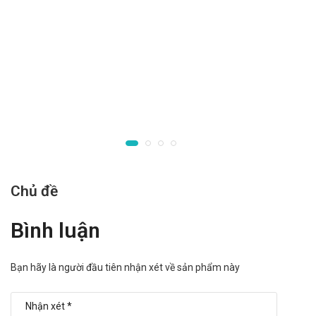
F.T.Pharma
Lưu ý khi sử dụng cho một số đối tượng đặc biệt:
Dùng cho phụ nữ có thai và cho con bú: Thận trọng khi sử
dụng cho phụ nữ mang thai và cho con bú. Tham khảo ý
kiến của bác sĩ trước khi sử dụng.
Người lái xe: Thận trọng khi sử dụng cho đối tượng lái xe
và vận hành máy móc nặng, do có thể gây ra cảm giác
chóng mặt, mất điều hòa,..
Người già: Cần tham khảo ý kiến của bác sĩ khi sử dụng liều
Chủ đề
lượng cho người trên 65 tuổi.
Trẻ em: Để xa tầm tay trẻ em
Bình luận
Một số đối tượng khác: Lưu ý khi sử dụng cho người mẫn
cảm với các thành phần của thuốc
Bạn hãy là người đầu tiên nhận xét về sản phẩm này
Ưu nhược điểm của Nystatin 500.000IU
F.T.Pharma