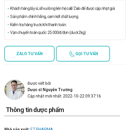
Khách hàng lấy sỉ, sll vui lòng liên hệ call/Zalo để được cập nhật giá
Sản phẩm chính hãng, cam kết chất lượng.
Kiểm tra hàng trước khi thanh toán.
Vận chuyển toàn quốc: 25.000đ/đơn (dưới 2kg)
ZALO TƯ VẤN
GỌI TƯ VẤN
Được viết bởi
Dược sĩ Nguyễn Trường
Cập nhật mới nhất: 2022-10-22 09:37:16
Thông tin dược phẩm
Nhà sản xuất:
F.T.PHARMA