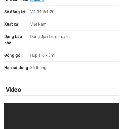
Số đăng ký:
VD-34064-20
Xuất xứ:
Việt Nam
Dạng bào
Dung dịch tiêm truyền
chế:
Đóng gói:
Hộp 1 lọ x 5ml
Hạn sử dụng:
36 tháng
Video