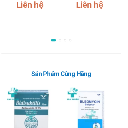
Liên hệ
Liên hệ
Người lớn: 250 microgam/lần, tiêm truyền tĩnh mạch trong
ít nhất 30 giây, trước khi hóa trị khoảng 30 phút.
Trẻ em từ 1 tháng đến dưới 17 tuổi: 20 µg/kg (tối đa
1,5mg)/lần, tiêm truyền tĩnh mạch trong ít nhất 15 phút,
trước khi bắt đầu hóa trị khoảng 30 phút.
Chống chỉ định của Palonosetron
bidiphar 0,25mg/5ml
Không dùng cho người mẫn cảm với bất cứ thành phần nào
của sản phẩm
Sản Phẩm Cùng Hãng
Lưu ý khi sử dụng Palonosetron bidiphar
0,25mg/5ml
Lưu ý khi sử dụng cho một số đối tượng đặc biệt:
Dùng cho phụ nữ có thai và cho con bú: Thận trọng khi sử
dụng cho phụ nữ mang thai và cho con bú. Tham khảo ý
kiến của bác sĩ trước khi sử dụng.