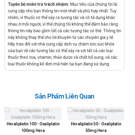
vi. Các tác nhân hóa trị liệu kích thích giải phóng serotonin
Tuyên bố miễn trừ trách nhiệm:
Mục tiêu của chúng tôi là
cung cấp cho bạn thông tin mới nhất và phù hợp nhất. Tuy
từ đó gây nên phản xạ nôn. Thuốc đối kháng đặc hiệu với
nhiên, vì thuốc có thể xảy ra tương tác và có tá dụng khác
các thụ thể này do đó có tác dụng ngăn ngừa buồn nôn và
nhau ở mỗi người, vì thế chúng tôi không thể đảm bảo rằng
nôn ở bệnh nhân đang hóa trị liệu. Chưa có nhiều nghiên
thông tin này bao gồm tất cả các tương tác có thể. Thông tin
cứu được thực hiện để đánh giá hiệu quả của thuốc trong
này không thay thế cho lời khuyên từ các chuyên gia y tế.
giai đoạn muộn.
Hãy trao đổi với nhà cung cấp dịch vụ chăm sóc sức khỏe
của bạn về các tương tác có thể xảy ra với tất cả các loại
Chỉ định:
thuốc theo toa, vitamin, thảo dược và chất bổ sung, và các
Buồn nôn và nôn do hóa trị liệu ở người lớn và trẻ em từ 1
loại thuốc không kê đơn mà hiện tại bạn đang sử dụng.
tháng đến dưới 17 tuổi.
Buồn nôn và nôn sau phẫu thuật ở người lớn.
Hướng dẫn sử dụng Palonosetron
Sản Phẩm Liên Quan
bidiphar 0,25mg/5ml
Cách dùng:
Thuốc được dùng để tiêm
Heraliplatin 100 - Oxaliplatin
Heraliplatin 50 - Oxaliplatin
Liều dùng:
100mg Hera
50mg Hera