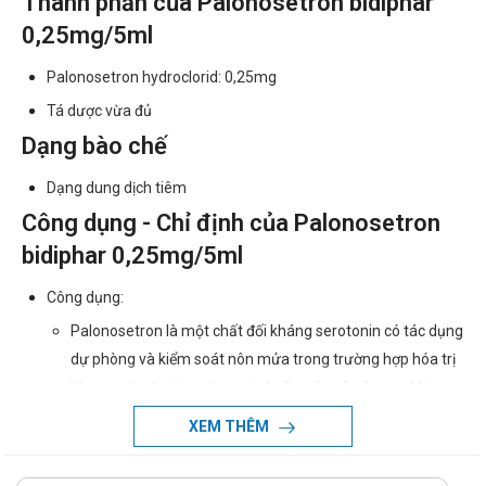
Thành phần của Palonosetron bidiphar
0,25mg/5ml
Palonosetron hydroclorid: 0,25mg
Tá dược vừa đủ
Dạng bào chế
Dạng dung dịch tiêm
Công dụng - Chỉ định của Palonosetron
bidiphar 0,25mg/5ml
Công dụng:
Palonosetron là một chất đối kháng serotonin có tác dụng
dự phòng và kiểm soát nôn mửa trong trường hợp hóa trị
liệu ung thư hoặc ngăn ngừa buồn nôn và nôn sau khi
phẫu thuật. Palonosetron là chất đối kháng thụ thể
XEM THÊM
serotonin 5-HT3 với độ đặc hiệu và chọn lọc cao. Các thụ
thể này nằm ở đầu tận cùng của thần kinh phế vị ở ngoại