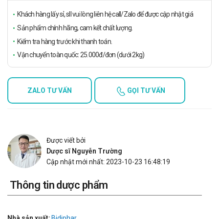
Khách hàng lấy sỉ, sll vui lòng liên hệ call/Zalo để được cập nhật giá
Sản phẩm chính hãng, cam kết chất lượng.
Kiểm tra hàng trước khi thanh toán.
Vận chuyển toàn quốc: 25.000đ/đơn (dưới 2kg)
ZALO TƯ VẤN
GỌI TƯ VẤN
Được viết bởi
Dược sĩ Nguyễn Trường
Cập nhật mới nhất: 2023-10-23 16:48:19
Thông tin dược phẩm
Nhà sản xuất:
Bidiphar