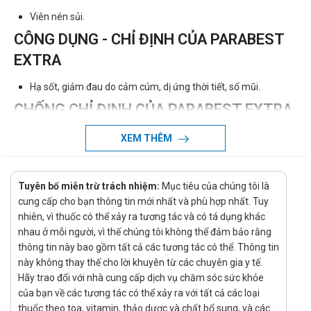
Viên nén sủi.
CÔNG DỤNG - CHỈ ĐỊNH CỦA PARABEST
EXTRA
Hạ sốt, giảm đau do cảm cúm, dị ứng thời tiết, sổ mũi.
CHỐNG CHỈ ĐỊNH CỦA PARABEST EXTRA
Bệnh nhân đang điều trị bằng thuốc IMAO hoặc đã dùng
XEM THÊM
IMAO trong khoảng thời gian 2 tuần trước. Suy gan, suy thận.
Người đang lái tàu, xe hoặc vận hành máy móc. Glocom góc
Tuyên bố miễn trừ trách nhiệm:
Mục tiêu của chúng tôi là
hẹp, u xơ tiền liệt tuyến, hẹp cổ bàng quang.
cung cấp cho bạn thông tin mới nhất và phù hợp nhất. Tuy
CÁCH DÙNG - LIỀU DÙNG PARABEST
nhiên, vì thuốc có thể xảy ra tương tác và có tá dụng khác
EXTRA
nhau ở mỗi người, vì thế chúng tôi không thể đảm bảo rằng
thông tin này bao gồm tất cả các tương tác có thể. Thông tin
Cách dùng:
này không thay thế cho lời khuyên từ các chuyên gia y tế.
Hãy trao đổi với nhà cung cấp dịch vụ chăm sóc sức khỏe
Thuốc dùng đường uống.
của bạn về các tương tác có thể xảy ra với tất cả các loại
Liều dùng:
thuốc theo toa, vitamin, thảo dược và chất bổ sung, và các