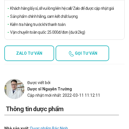
Khách hàng lấy sỉ, sll vui lòng liên hệ call/Zalo để được cập nhật giá
Sản phẩm chính hãng, cam kết chất lượng.
Kiểm tra hàng trước khi thanh toán.
Vận chuyển toàn quốc: 25.000đ/đơn (dưới 2kg)
ZALO TƯ VẤN
GỌI TƯ VẤN
Được viết bởi
Dược sĩ Nguyễn Trường
Cập nhật mới nhất: 2022-03-11 11:12:11
Thông tin dược phẩm
Nhà sản xuất:
Dược phẩm Bắc Ninh